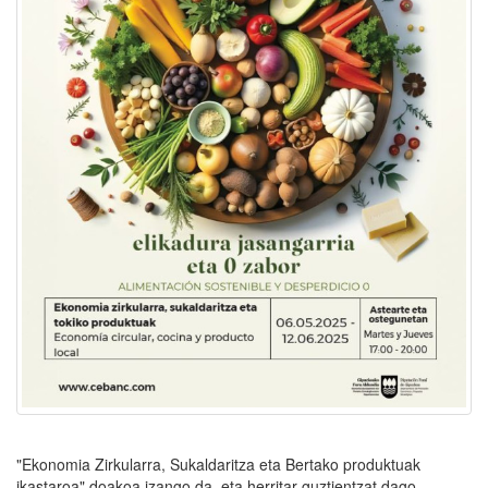
"Ekonomia Zirkularra, Sukaldaritza eta Bertako produktuak
ikastaroa" doakoa izango da, eta herritar guztientzat dago