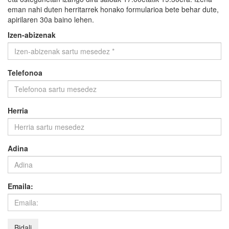
eman nahi duten herritarrek honako formularioa bete behar dute,
apirilaren 30a baino lehen.
Izen-abizenak
Telefonoa
Herria
Adina
Emaila: