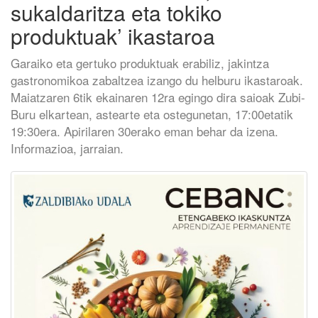
sukaldaritza eta tokiko
produktuak’ ikastaroa
Garaiko eta gertuko produktuak erabiliz, jakintza
gastronomikoa zabaltzea izango du helburu ikastaroak.
Maiatzaren 6tik ekainaren 12ra egingo dira saioak Zubi-
Buru elkartean, astearte eta ostegunetan, 17:00etatik
19:30era. Apirilaren 30erako eman behar da izena.
Informazioa, jarraian.