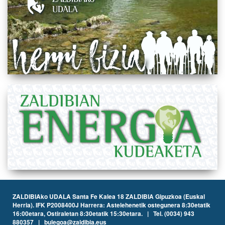
ZALDIBIAko UDALA Santa Fe Kalea 18 ZALDIBIA Gipuzkoa (Euskal
Herria). IFK P2008400J Harrera: Astelehenetik ostegunera 8:30etatik
16:00etara, Ostiraletan 8:30etatik 15:30etara. | Tel. (0034) 943
880357 | bulegoa@zaldibia.eus