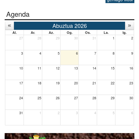
Agenda
Abuztua 2026
Al.
Ar.
Az.
Og.
Os.
La.
Ig.
27
28
29
30
31
1
2
3
4
5
6
7
8
9
10
11
12
13
14
15
16
17
18
19
20
21
22
23
24
25
26
27
28
29
30
31
1
2
3
4
5
6