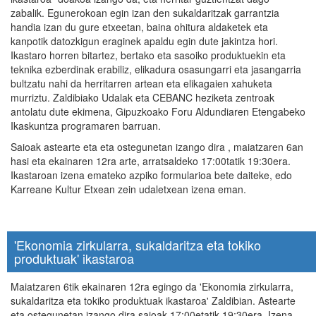
zabalik. Egunerokoan egin izan den sukaldaritzak garrantzia
handia izan du gure etxeetan, baina ohitura aldaketek eta
kanpotik datozkigun eraginek apaldu egin dute jakintza hori.
Ikastaro horren bitartez, bertako eta sasoiko produktuekin eta
teknika ezberdinak erabiliz, elikadura osasungarri eta jasangarria
bultzatu nahi da herritarren artean eta elikagaien xahuketa
murriztu. Zaldibiako Udalak eta CEBANC heziketa zentroak
antolatu dute ekimena, Gipuzkoako Foru Aldundiaren Etengabeko
Ikaskuntza programaren barruan.
Saioak astearte eta eta ostegunetan izango dira , maiatzaren 6an
hasi eta ekainaren 12ra arte, arratsaldeko 17:00tatik 19:30era.
Ikastaroan izena emateko azpiko formularioa bete daiteke, edo
Karreane Kultur Etxean zein udaletxean izena eman.
'Ekonomia zirkularra, sukaldaritza eta tokiko
produktuak' ikastaroa
Maiatzaren 6tik ekainaren 12ra egingo da 'Ekonomia zirkularra,
sukaldaritza eta tokiko produktuak ikastaroa' Zaldibian. Astearte
eta ostegunetan izango dira saioak 17:00etatik 19:30era. Izena