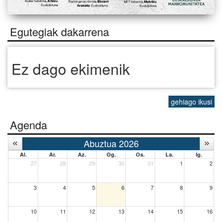
Egutegiak dakarrena
Ez dago ekimenik
gehiago ikusi
Agenda
Abuztua 2026
Al.
Ar.
Az.
Og.
Os.
La.
Ig.
27
28
29
30
31
1
2
3
4
5
6
7
8
9
10
11
12
13
14
15
16