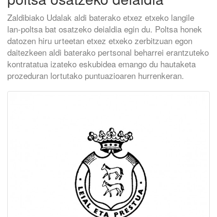
Zaldibiako Udalak aldi baterako etxez etxeko langile
lan-poltsa bat osatzeko deialdia egin du. Poltsa honek
datozen hiru urteetan etxez etxeko zerbitzuan egon
daitezkeen aldi baterako pertsonal beharrei erantzuteko
kontratatua izateko eskubidea emango du hautaketa
prozeduran lortutako puntuazioaren hurrenkeran.