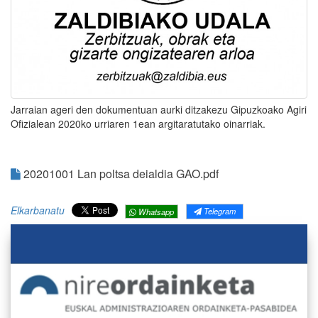
Jarraian ageri den dokumentuan aurki ditzakezu Gipuzkoako Agiri
Ofizialean 2020ko urriaren 1ean argitaratutako oinarriak.
20201001 Lan poltsa deialdia GAO.pdf
Elkarbanatu
Telegram
Whatsapp