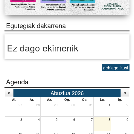
Egutegiak dakarrena
Ez dago ekimenik
gehiago ikusi
Agenda
Abuztua 2026
Al.
Ar.
Az.
Og.
Os.
La.
Ig.
27
28
29
30
31
1
2
3
4
5
6
7
8
9
10
11
12
13
14
15
16