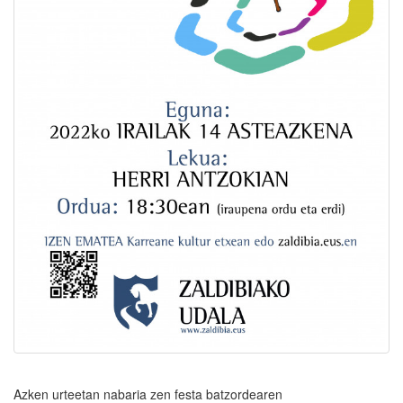
Azken urteetan nabaria zen festa batzordearen