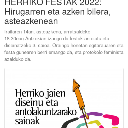
HERRIKO FESTAK 2022:
Hirugarren eta azken bilera,
asteazkenean
Irailaren 14an, asteazkena, arratsaldeko
18:30ean Antzokian izango da festak antolatu eta
diseinatzeko 3. saioa. Oraingo honetan egitarauaren eta
festa gunearen berri emango da, eta protokolo feminista
azalduko da.