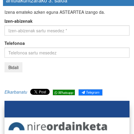
antolakuntzarako 3. saioa
Izena emateko azken eguna ASTEARTEA izango da.
Izen-abizenak
Telefonoa
Elkarbanatu
Telegram
Whatsapp