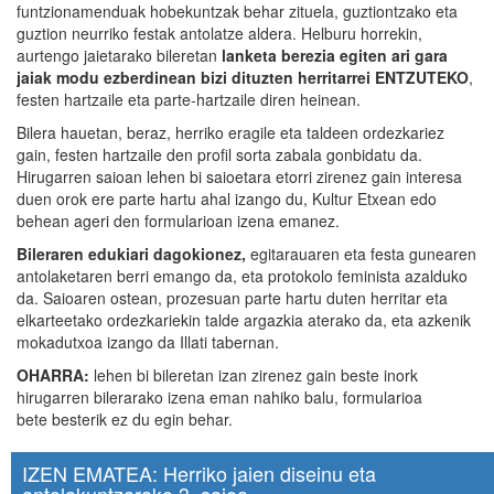
funtzionamenduak hobekuntzak behar zituela, guztiontzako eta
guztion neurriko festak antolatze aldera. Helburu horrekin,
aurtengo jaietarako bileretan
lanketa berezia egiten ari gara
jaiak modu ezberdinean bizi dituzten herritarrei ENTZUTEKO
,
festen hartzaile eta parte-hartzaile diren heinean.
Bilera hauetan, beraz, herriko eragile eta taldeen ordezkariez
gain, festen hartzaile den profil sorta zabala gonbidatu da.
Hirugarren saioan lehen bi saioetara etorri zirenez gain interesa
duen orok ere parte hartu ahal izango du, Kultur Etxean edo
behean ageri den formularioan izena emanez.
Bileraren edukiari dagokionez,
egitarauaren eta festa gunearen
antolaketaren berri emango da, eta protokolo feminista azalduko
da. Saioaren ostean, prozesuan parte hartu duten herritar eta
elkarteetako ordezkariekin talde argazkia aterako da, eta azkenik
mokadutxoa izango da Illati tabernan.
OHARRA:
lehen bi bileretan izan zirenez gain beste inork
hirugarren bilerarako izena eman nahiko balu, formularioa
bete besterik ez du egin behar.
IZEN EMATEA: Herriko jaien diseinu eta