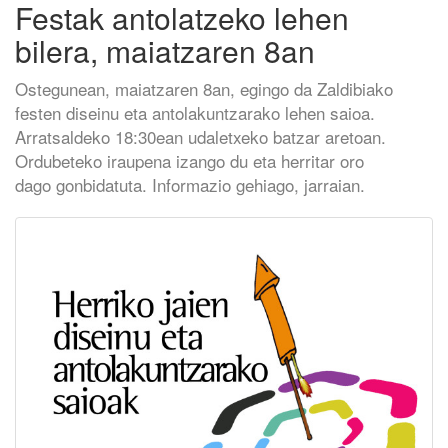
Festak antolatzeko lehen
bilera, maiatzaren 8an
Ostegunean, maiatzaren 8an, egingo da Zaldibiako
festen diseinu eta antolakuntzarako lehen saioa.
Arratsaldeko 18:30ean udaletxeko batzar aretoan.
Ordubeteko iraupena izango du eta herritar oro
dago gonbidatuta. Informazio gehiago, jarraian.