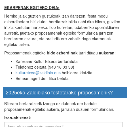
EKARPENAK EGITEKO DEIA:
Herriko jaiak guztien gustukoak izan daitezen, festa modu
ezberdinetara bizi duten herritarrak bildu nahi dira bilera, guztien
iritzia kontutan hartzeko. Ildo horretan, udaberriko oporraldiaren
aurretik, jaietako proposamenak egiteko formularioa jarri zen
herritarren eskura, eta oraindik ere zabalik dago ekarpenak
egiteko tartea.
Proposamenak egiteko
bide ezberdinak
jarri ditugu
aukeran
:
Karreane Kultur Etxera bertaratuta
Telefonoz deituta (943 16 03 38)
kulturetxea@zaldibia.eus
helbidera idatzita
Behean ageri den fitxa beteta
2025eko Zaldibiako festetarako proposamenik?
Bilerara bertaratzerik izango ez dutenek ere badute
proposamenak egiteko aukera, jarraian duzuen formularioan.
Izen-abizenak