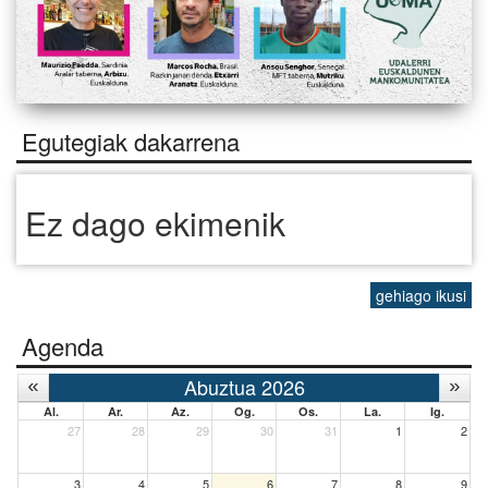
Egutegiak dakarrena
Ez dago ekimenik
gehiago ikusi
Agenda
Abuztua 2026
Al.
Ar.
Az.
Og.
Os.
La.
Ig.
27
28
29
30
31
1
2
3
4
5
6
7
8
9