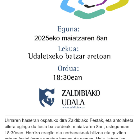
Urriaren hasieran ospatuko dira Zaldibiako Festak, eta antolaketa
bilera egingo du festa batzordeak, maiatzaren 8an, ostegunean,
18:30ean. Herriko eragile eta norbanakoak biltzea eta guztien
artean festei forma ematen hastea da asmoa. Hala, lehen lan