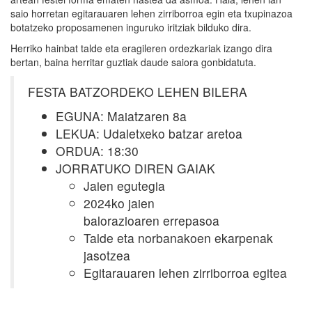
saio horretan egitarauaren lehen zirriborroa egin eta txupinazoa
botatzeko proposamenen inguruko iritziak bilduko dira.
Herriko hainbat talde eta eragileren ordezkariak izango dira
bertan, baina herritar guztiak daude saiora gonbidatuta.
FESTA BATZORDEKO LEHEN BILERA
EGUNA: Maiatzaren 8a
LEKUA: Udaletxeko batzar aretoa
ORDUA: 18:30
JORRATUKO DIREN GAIAK
Jaien egutegia
2024ko jaien
balorazioaren errepasoa
Talde eta norbanakoen ekarpenak
jasotzea
Egitarauaren lehen zirriborroa egitea