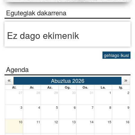
Egutegiak dakarrena
Ez dago ekimenik
gehiago ikusi
Agenda
Abuztua 2026
Al.
Ar.
Az.
Og.
Os.
La.
Ig.
27
28
29
30
31
1
2
3
4
5
6
7
8
9
10
11
12
13
14
15
16