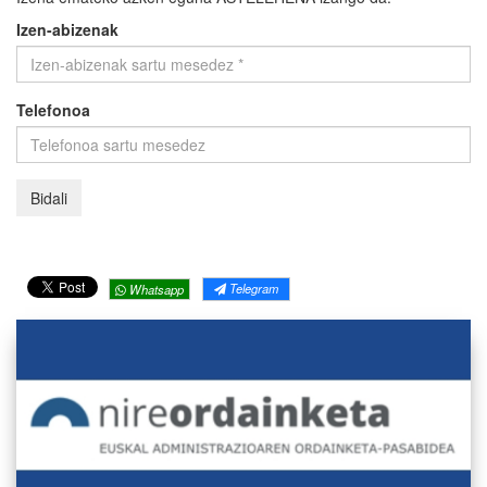
Izen-abizenak
Telefonoa
Telegram
Whatsapp