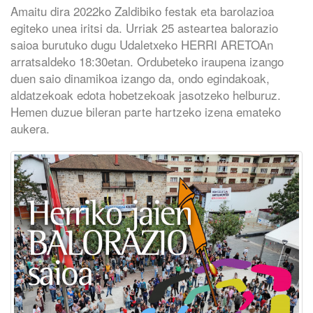
Amaitu dira 2022ko Zaldibiko festak eta barolazioa
egiteko unea iritsi da. Urriak 25 asteartea balorazio
saioa burutuko dugu Udaletxeko HERRI ARETOAn
arratsaldeko 18:30etan. Ordubeteko iraupena izango
duen saio dinamikoa izango da, ondo egindakoak,
aldatzekoak edota hobetzekoak jasotzeko helburuz.
Hemen duzue bileran parte hartzeko izena emateko
aukera.