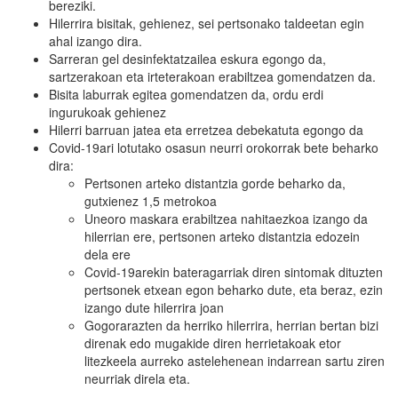
bereziki.
Hilerrira bisitak, gehienez, sei pertsonako taldeetan egin
ahal izango dira.
Sarreran gel desinfektatzailea eskura egongo da,
sartzerakoan eta irteterakoan erabiltzea gomendatzen da.
Bisita laburrak egitea gomendatzen da, ordu erdi
ingurukoak gehienez
Hilerri barruan jatea eta erretzea debekatuta egongo da
Covid-19ari lotutako osasun neurri orokorrak bete beharko
dira:
Pertsonen arteko distantzia gorde beharko da,
gutxienez 1,5 metrokoa
Uneoro maskara erabiltzea nahitaezkoa izango da
hilerrian ere, pertsonen arteko distantzia edozein
dela ere
Covid-19arekin bateragarriak diren sintomak dituzten
pertsonek etxean egon beharko dute, eta beraz, ezin
izango dute hilerrira joan
Gogorarazten da herriko hilerrira, herrian bertan bizi
direnak edo mugakide diren herrietakoak etor
litezkeela aurreko astelehenean indarrean sartu ziren
neurriak direla eta.