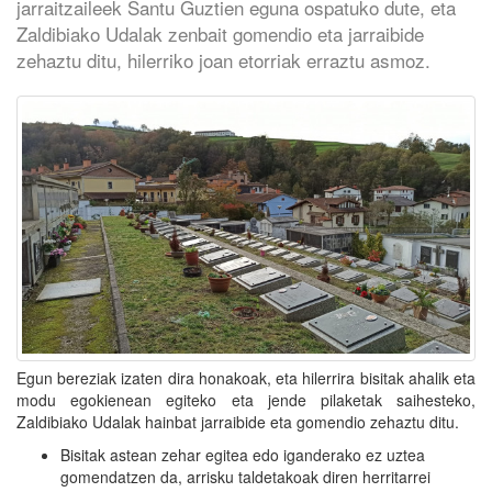
jarraitzaileek Santu Guztien eguna ospatuko dute, eta
Zaldibiako Udalak zenbait gomendio eta jarraibide
zehaztu ditu, hilerriko joan etorriak erraztu asmoz.
Egun bereziak izaten dira honakoak, eta hilerrira bisitak ahalik eta
modu egokienean egiteko eta jende pilaketak saihesteko,
Zaldibiako Udalak hainbat jarraibide eta gomendio zehaztu ditu.
Bisitak astean zehar egitea edo iganderako ez uztea
gomendatzen da, arrisku taldetakoak diren herritarrei