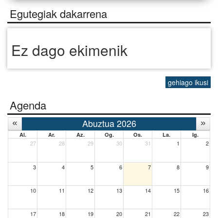
Egutegiak dakarrena
Ez dago ekimenik
gehiago ikusi
Agenda
Abuztua 2026
Al.
Ar.
Az.
Og.
Os.
La.
Ig.
27
28
29
30
31
1
2
3
4
5
6
7
8
9
10
11
12
13
14
15
16
17
18
19
20
21
22
23