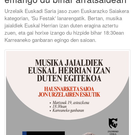
Urzelaik Euskadi Saria jaso zuen Euskarazko Saiakera
kategorian, 'Su Festak' lanarengatik. Bertan, musika
jaialdiek Euskal Herrian izan duten eragina aztertu
zuen, eta gai horixe izango du hizpide bihar 18:30ean
Karreaneko ganbaran egingo den saioan.