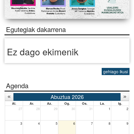
Egutegiak dakarrena
Ez dago ekimenik
gehiago ikusi
Agenda
Abuztua 2026
Al.
Ar.
Az.
Og.
Os.
La.
Ig.
27
28
29
30
31
1
2
3
4
5
6
7
8
9