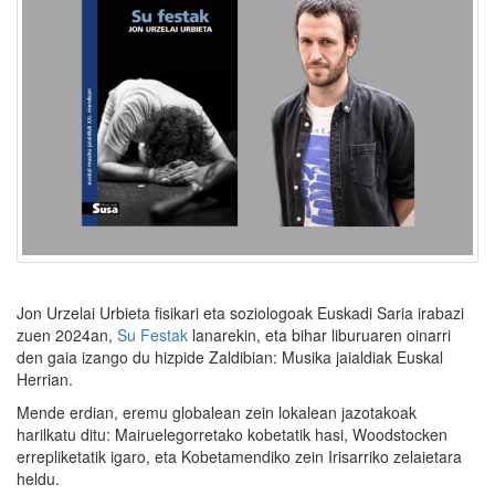
Jon Urzelai Urbieta fisikari eta soziologoak Euskadi Saria irabazi
zuen 2024an,
Su Festak
lanarekin, eta bihar liburuaren oinarri
den gaia izango du hizpide Zaldibian: Musika jaialdiak Euskal
Herrian.
Mende erdian, eremu globalean zein lokalean jazotakoak
harilkatu ditu: Mairuelegorretako kobetatik hasi, Woodstocken
errepliketatik igaro, eta Kobetamendiko zein Irisarriko zelaietara
heldu.