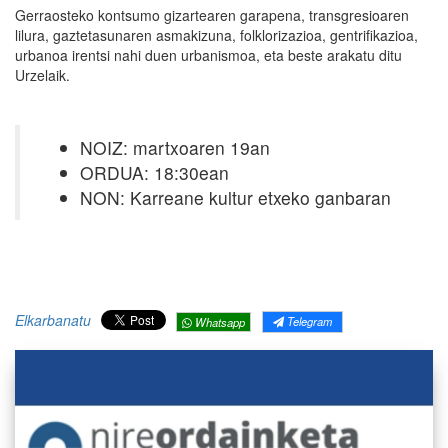
Gerraosteko kontsumo gizartearen garapena, transgresioaren
lilura, gaztetasunaren asmakizuna, folklorizazioa, gentrifikazioa,
urbanoa irentsi nahi duen urbanismoa, eta beste arakatu ditu
Urzelaik.
NOIZ: martxoaren 19an
ORDUA: 18:30ean
NON: Karreane kultur etxeko ganbaran
Elkarbanatu
Telegram
Whatsapp