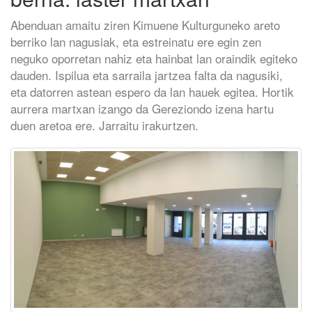
Abenduan amaitu ziren Kimuene Kulturguneko areto
berriko lan nagusiak, eta estreinatu ere egin zen
neguko oporretan nahiz eta hainbat lan oraindik egiteko
dauden. Ispilua eta sarraila jartzea falta da nagusiki,
eta datorren astean espero da lan hauek egitea. Hortik
aurrera martxan izango da Gereziondo izena hartu
duen aretoa ere. Jarraitu irakurtzen.