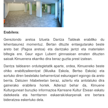
Erabilera:
Gereziondo aretoa Iztueta Dantza Taldeak erabiliko du
lehentasunez momentuz. Bertan dituzte entsegutarako beste
areto bat (Pagoa aretoa) eta dantzako jantzi eta materialen
biltegia ere. Gaur egun Luberri gimnasioan ematen dituzten
saioak Kimuenera ekarriko dira beraz guztia prest izatean.
Dantza taldearen ordutegietatik aparte, ordea, Kimueneko beste
ohiko erabiltzaileentzat (Musika Eskola, Bertso Eskola) eta
sortuko diren bestelako beharrentzat eskuragarri egongo da areto
berria. Datozen hilabeteetan beraz, aztertu eta antolatuko dira
gainerako erabilera horiek. Adierazi behar da, Kimuene
Kulturguneari buruzko informazioa Karreane Kultur Etxean eskatu
daitekeela eta herritarren eskaerak/ekarpenak ere bertara
bideratzea eskertuko dela.