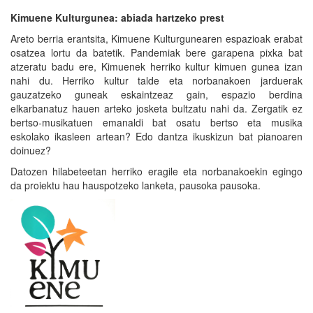
Kimuene Kulturgunea: abiada hartzeko prest
Areto berria erantsita, Kimuene Kulturgunearen espazioak erabat
osatzea lortu da batetik. Pandemiak bere garapena pixka bat
atzeratu badu ere, Kimuenek herriko kultur kimuen gunea izan
nahi du. Herriko kultur talde eta norbanakoen jarduerak
gauzatzeko guneak eskaintzeaz gain, espazio berdina
elkarbanatuz hauen arteko josketa bultzatu nahi da. Zergatik ez
bertso-musikatuen emanaldi bat osatu bertso eta musika
eskolako ikasleen artean? Edo dantza ikuskizun bat pianoaren
doinuez?
Datozen hilabeteetan herriko eragile eta norbanakoekin egingo
da proiektu hau hauspotzeko lanketa, pausoka pausoka.