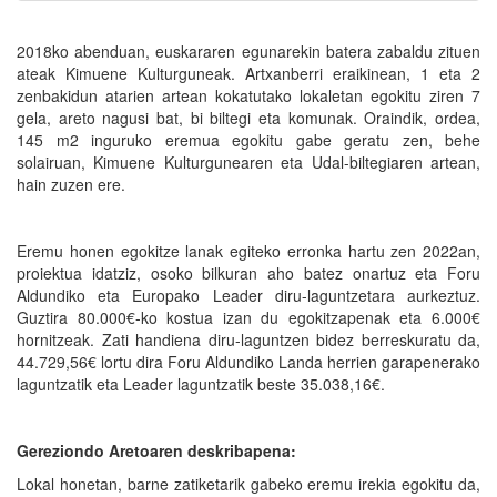
2018ko abenduan, euskararen egunarekin batera zabaldu zituen
ateak Kimuene Kulturguneak. Artxanberri eraikinean, 1 eta 2
zenbakidun atarien artean kokatutako lokaletan egokitu ziren 7
gela, areto nagusi bat, bi biltegi eta komunak. Oraindik, ordea,
145 m2 inguruko eremua egokitu gabe geratu zen, behe
solairuan, Kimuene Kulturgunearen eta Udal-biltegiaren artean,
hain zuzen ere.
Eremu honen egokitze lanak egiteko erronka hartu zen 2022an,
proiektua idatziz, osoko bilkuran aho batez onartuz eta Foru
Aldundiko eta Europako Leader diru-laguntzetara aurkeztuz.
Guztira 80.000€-ko kostua izan du egokitzapenak eta 6.000€
hornitzeak. Zati handiena diru-laguntzen bidez berreskuratu da,
44.729,56€ lortu dira Foru Aldundiko Landa herrien garapenerako
laguntzatik eta Leader laguntzatik beste 35.038,16€.
Gereziondo Aretoaren deskribapena:
Lokal honetan, barne zatiketarik gabeko eremu irekia egokitu da,