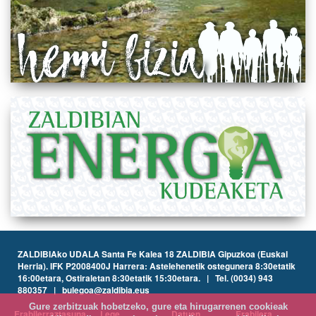
ZALDIBIAko UDALA Santa Fe Kalea 18 ZALDIBIA Gipuzkoa (Euskal
Herria). IFK P2008400J Harrera: Astelehenetik ostegunera 8:30etatik
16:00etara, Ostiraletan 8:30etatik 15:30etara. | Tel. (0034) 943
880357 | bulegoa@zaldibia.eus
Gure zerbitzuak hobetzeko, gure eta hirugarrenen cookieak
Erabilerraztasuna
Lege
Datuen
Erabilera