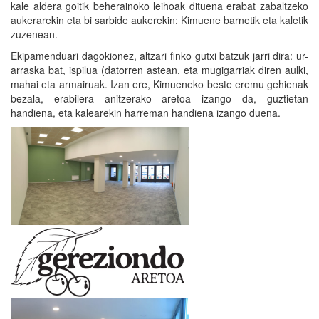
kale aldera goitik beherainoko leihoak dituena erabat zabaltzeko
aukerarekin eta bi sarbide aukerekin: Kimuene barnetik eta kaletik
zuzenean.
Ekipamenduari dagokionez, altzari finko gutxi batzuk jarri dira: ur-
arraska bat, ispilua (datorren astean, eta mugigarriak diren aulki,
mahai eta armairuak. Izan ere, Kimueneko beste eremu gehienak
bezala, erabilera anitzerako aretoa izango da, guztietan
handiena, eta kalearekin harreman handiena izango duena.