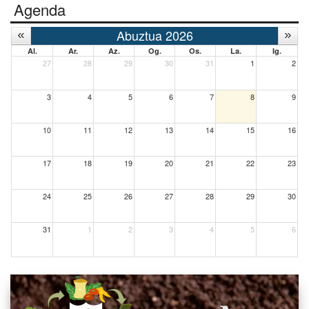
Agenda
Abuztua 2026
Al.
Ar.
Az.
Og.
Os.
La.
Ig.
27
28
29
30
31
1
2
3
4
5
6
7
8
9
10
11
12
13
14
15
16
17
18
19
20
21
22
23
24
25
26
27
28
29
30
31
1
2
3
4
5
6