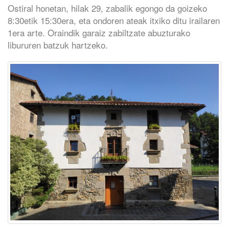
Ostiral honetan, hilak 29, zabalik egongo da goizeko
8:30etik 15:30era, eta ondoren ateak itxiko ditu irailaren
1era arte. Oraindik garaiz zabiltzate abuzturako
libururen batzuk hartzeko.