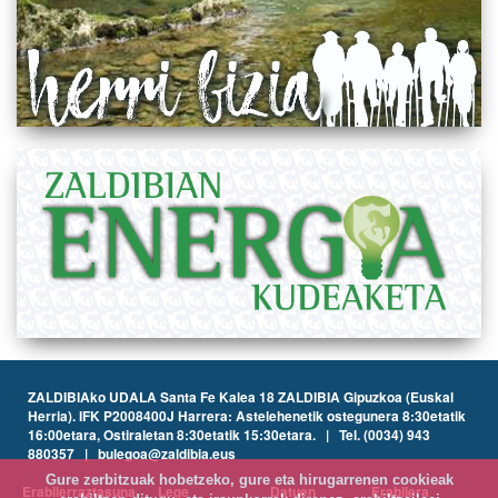
ZALDIBIAko UDALA Santa Fe Kalea 18 ZALDIBIA Gipuzkoa (Euskal
Herria). IFK P2008400J Harrera: Astelehenetik ostegunera 8:30etatik
16:00etara, Ostiraletan 8:30etatik 15:30etara. | Tel. (0034) 943
880357 | bulegoa@zaldibia.eus
Gure zerbitzuak hobetzeko, gure eta hirugarrenen cookieak
Erabilerraztasuna
Lege
Datuen
Erabilera