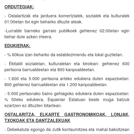
ORDUTEGIAK:
- Ostalaritzak eta jarduera komertzialek, sozialek eta kulturalek
01:00etan itxi egin beharko dituzte ateak.
-Lurralde barneko garraio publikoek gehienez 02:00etan egin
behar dute azken irteera.
EDUKIERAK:
- % 60koa izan beharko da establezimendu eta lokal guztietan.
- Ekitaldi sozialetan, kulturaletan eta kirolean: gehienez 600
pertsona barrualdeetan eta 800 kanpoaldeetan.
- 1.600 eta 5.000 pertsona arteko edukiera duten espazioetan:
800 gehienez barrualdeetan eta 1.200 kanpoaldeetan.
- 5.000 pertsonako baino gehiagoko edukiera duten espazioetan:
% 50eko edukiera, Espainiar Estatuan beste muga batzuk
ezartzen ez dituzten bitartean.
OSTALARITZA, ELKARTE GASTRONOMIKOAK, LONJAK,
TXOKOAK ETA DANTZALEKUAK
- Debekatuta egongo da zutik kontsumitzea eta mahai bakoitzean