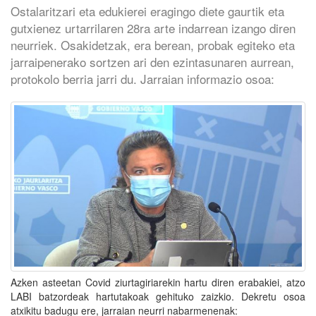
Ostalaritzari eta edukierei eragingo diete gaurtik eta
gutxienez urtarrilaren 28ra arte indarrean izango diren
neurriek. Osakidetzak, era berean, probak egiteko eta
jarraipenerako sortzen ari den ezintasunaren aurrean,
protokolo berria jarri du. Jarraian informazio osoa:
Azken asteetan Covid ziurtagiriarekin hartu diren erabakiei, atzo
LABI batzordeak hartutakoak gehituko zaizkio. Dekretu osoa
atxikitu badugu ere, jarraian neurri nabarmenenak: