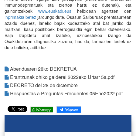
immunodeprimituak eta txertoa hartu ez dutenak), eta
gainontzekoek
www.euskadi.eus
helbidean agertzen den
inprimakia betez
jardungo dute. Osasun Sailburuak prentsaurrean
azaldu duenez, laneko bajak kudeatzeko atal bat jarriko da
martxan, kasu positiboek berrogeialdia egin behar dutenerako.
Baja izapidetu ahal izateko, ezinbestekoa izango da
Osakidetzaren diagnostiko zuzena, hau da, farmazien testek ez
dute balioko, adibidez.
Abenduaren 28ko DEKRETUA
Erantzunak ohiko galderei 2022eko Urtarr 5a.pdf
DECRETO del 28 de diciembre
Respuestas a Preguntas Frecuentes 05Ene2022.pdf
Telegram
Whatsapp