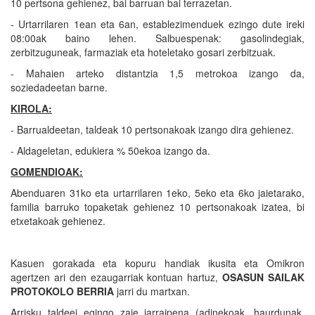
10 pertsona gehienez, bai barruan bai terrazetan.
- Urtarrilaren 1ean eta 6an, establezimenduek ezingo dute ireki
08:00ak baino lehen. Salbuespenak: gasolindegiak,
zerbitzuguneak, farmaziak eta hoteletako gosari zerbitzuak.
- Mahaien arteko distantzia 1,5 metrokoa izango da,
soziedadeetan barne.
KIROLA:
- Barrualdeetan, taldeak 10 pertsonakoak izango dira gehienez.
- Aldageletan, edukiera % 50ekoa izango da.
GOMENDIOAK:
Abenduaren 31ko eta urtarrilaren 1eko, 5eko eta 6ko jaietarako,
familia barruko topaketak gehienez 10 pertsonakoak izatea, bi
etxetakoak gehienez.
Kasuen gorakada eta kopuru handiak ikusita eta Omikron
agertzen ari den ezaugarriak kontuan hartuz,
OSASUN SAILAK
PROTOKOLO BERRIA
jarri du martxan.
Arrisku taldeei egingo zaie jarraipena (adinekoak, haurdunak,