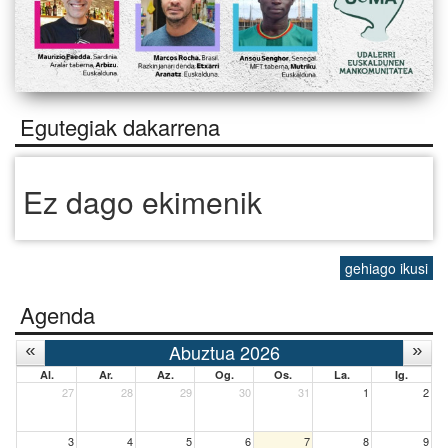
Egutegiak dakarrena
Ez dago ekimenik
gehiago ikusi
Agenda
Abuztua 2026
Al.
Ar.
Az.
Og.
Os.
La.
Ig.
27
28
29
30
31
1
2
3
4
5
6
7
8
9