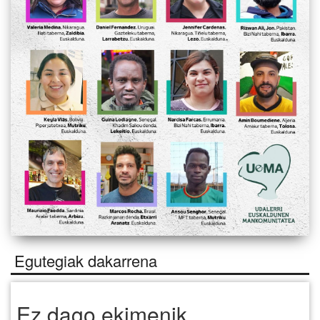
Egutegiak dakarrena
Ez dago ekimenik