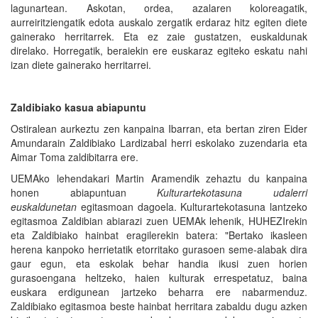
lagunartean. Askotan, ordea, azalaren koloreagatik,
aurreiritziengatik edota auskalo zergatik erdaraz hitz egiten diete
gainerako herritarrek. Eta ez zaie gustatzen, euskaldunak
direlako. Horregatik, beraiekin ere euskaraz egiteko eskatu nahi
izan diete gainerako herritarrei.
Zaldibiako kasua abiapuntu
Ostiralean aurkeztu zen kanpaina Ibarran, eta bertan ziren Eider
Amundarain Zaldibiako Lardizabal herri eskolako zuzendaria eta
Aimar Toma zaldibitarra ere.
UEMAko lehendakari Martin Aramendik zehaztu du kanpaina
honen abiapuntuan
Kulturartekotasuna udalerri
euskaldunetan
egitasmoan dagoela. Kulturartekotasuna lantzeko
egitasmoa Zaldibian abiarazi zuen UEMAk lehenik, HUHEZIrekin
eta Zaldibiako hainbat eragilerekin batera: "Bertako ikasleen
herena kanpoko herrietatik etorritako gurasoen seme-alabak dira
gaur egun, eta eskolak behar handia ikusi zuen horien
gurasoengana heltzeko, haien kulturak errespetatuz, baina
euskara erdigunean jartzeko beharra ere nabarmenduz.
Zaldibiako egitasmoa beste hainbat herritara zabaldu dugu azken