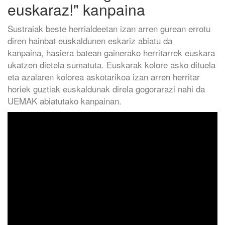
euskaraz!" kanpaina
Sustraiak beste herrialdeetan izan arren gurean errotu
diren hainbat euskaldunen eskariz abiatu da
kanpaina, hasiera batean gainerako herritarrek euskara
ukatzen dietela sumatuta. Euskarak kolore asko dituela
eta azalaren kolorea askotarikoa izan arren herritar
horiek guztiak euskaldunak direla gogorarazi nahi da
UEMAK abiatutako kanpainan.