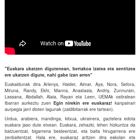
"Euskara ukatzen digutenean, bertakoa izatea eta sentitzea
ere ukatzen digute, nahi gabe izan arren"
Euskaldunak dira Arlenys, Haider, Aimar, Aya, Nora, Sefora,
Miruna, Randy, Ekhi, Manna, Anastasia, Andriy, Zunnurain,
Lassana, Abdallah, Alaia, Rayan eta Leen, UEMAk ostiralean
Ibarran aurkeztu zuen
Egin nirekin ere euskaraz!
kanpainari
aurpegia jarri dioten lagunak (zaldibitarrak ere tartean).
Urdua, arabiera, mandinga, kitxua, ukrainera, gaztelera edota
euskara jaso dute etxean. Euskara, zehazki, lehen hizkuntza da
batzuentzat, bigarrena besteentzat, eta baita hirugarrena ere
zenbaitentzat. Hala ere, euskaraz aritzen dira eskolan eta