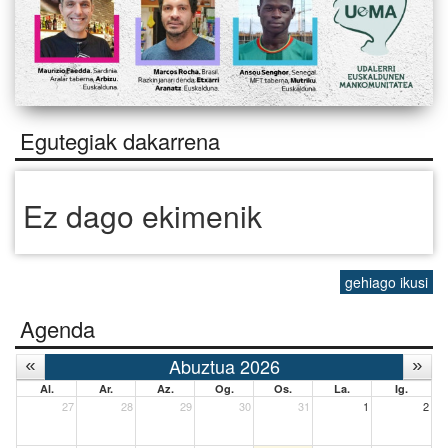
Egutegiak dakarrena
Ez dago ekimenik
gehiago ikusi
Agenda
Abuztua 2026
Al.
Ar.
Az.
Og.
Os.
La.
Ig.
27
28
29
30
31
1
2