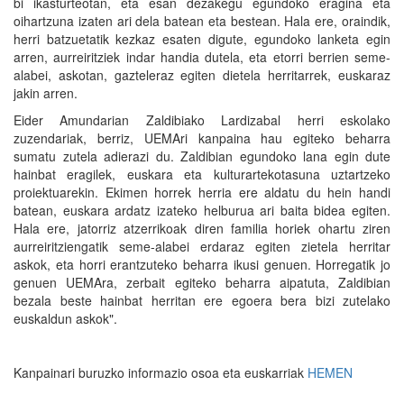
bi ikasturteotan, eta esan dezakegu egundoko eragina eta
oihartzuna izaten ari dela batean eta bestean. Hala ere, oraindik,
herri batzuetatik kezkaz esaten digute, egundoko lanketa egin
arren, aurreiritziek indar handia dutela, eta etorri berrien seme-
alabei, askotan, gazteleraz egiten dietela herritarrek, euskaraz
jakin arren.
Eider Amundarian Zaldibiako Lardizabal herri eskolako
zuzendariak, berriz, UEMAri kanpaina hau egiteko beharra
sumatu zutela adierazi du. Zaldibian egundoko lana egin dute
hainbat eragilek, euskara eta kulturartekotasuna uztartzeko
proiektuarekin. Ekimen horrek herria ere aldatu du hein handi
batean, euskara ardatz izateko helburua ari baita bidea egiten.
Hala ere, jatorriz atzerrikoak diren familia horiek ohartu ziren
aurreiritziengatik seme-alabei erdaraz egiten zietela herritar
askok, eta horri erantzuteko beharra ikusi genuen. Horregatik jo
genuen UEMAra, zerbait egiteko beharra aipatuta, Zaldibian
bezala beste hainbat herritan ere egoera bera bizi zutelako
euskaldun askok".
Kanpainari buruzko informazio osoa eta euskarriak
HEMEN