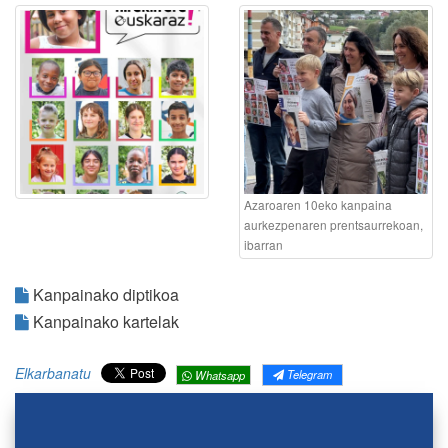
Azaroaren 10eko kanpaina
aurkezpenaren prentsaurrekoan,
ibarran
Kanpainako diptikoa
Kanpainako kartelak
Elkarbanatu
Telegram
Whatsapp