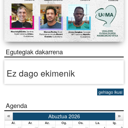
Egutegiak dakarrena
Ez dago ekimenik
gehiago ikusi
Agenda
Abuztua 2026
Al.
Ar.
Az.
Og.
Os.
La.
Ig.
27
28
29
30
31
1
2