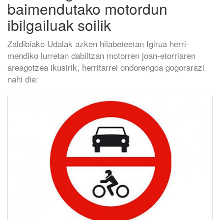
baimendutako motordun
ibilgailuak soilik
Zaldibiako Udalak azken hilabeteetan Igirua herri-
mendiko lurretan dabiltzan motorren joan-etorriaren
areagotzea ikusirik, herritarrei ondorengoa gogorarazi
nahi die: