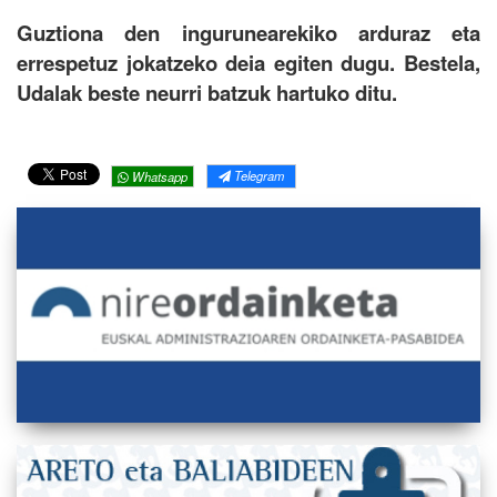
Guztiona den ingurunearekiko arduraz eta
errespetuz jokatzeko deia egiten dugu.
Bestela,
Udalak beste neurri batzuk hartuko ditu.
Telegram
Whatsapp