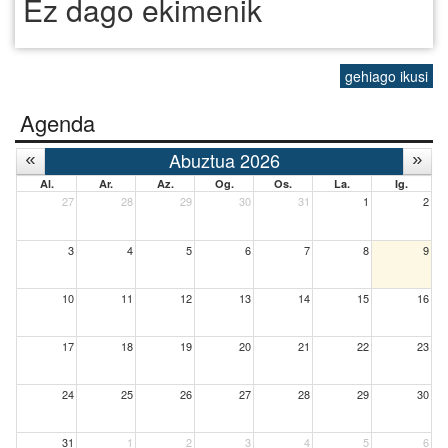
Ez dago ekimenik
gehiago ikusi
Agenda
Abuztua 2026
Al.
Ar.
Az.
Og.
Os.
La.
Ig.
27
28
29
30
31
1
2
3
4
5
6
7
8
9
10
11
12
13
14
15
16
17
18
19
20
21
22
23
24
25
26
27
28
29
30
31
1
2
3
4
5
6