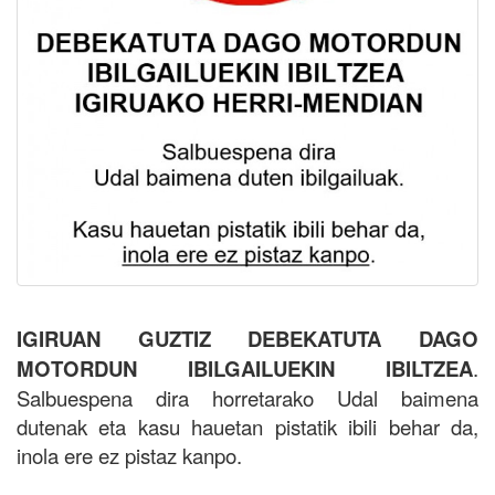
IGIRUAN GUZTIZ DEBEKATUTA DAGO
MOTORDUN IBILGAILUEKIN IBILTZEA
.
Salbuespena dira horretarako Udal baimena
dutenak eta kasu hauetan pistatik ibili behar da,
inola ere ez pistaz kanpo.