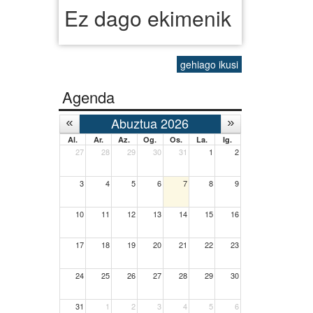
Ez dago ekimenik
gehiago ikusi
Agenda
Abuztua 2026
Al.
Ar.
Az.
Og.
Os.
La.
Ig.
27
28
29
30
31
1
2
3
4
5
6
7
8
9
10
11
12
13
14
15
16
17
18
19
20
21
22
23
24
25
26
27
28
29
30
31
1
2
3
4
5
6