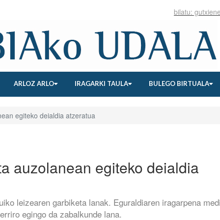
ARLOZ ARLO
IRAGARKI TAULA
BULEGO BIRTUALA
ean egiteko deialdia atzeratua
ta auzolanean egiteko deialdia
duiko leizearen garbiketa lanak. Eguraldiaren iragarpena med
erriro egingo da zabalkunde lana.