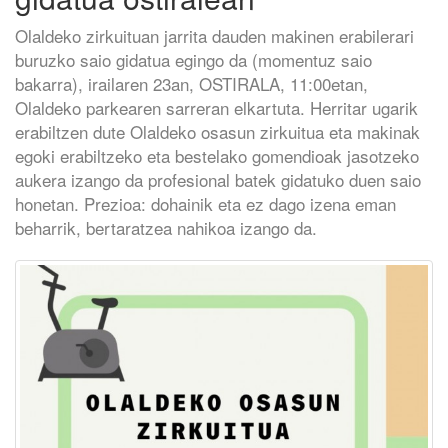
Olaldeko zirkuituan jarrita dauden makinen erabilerari
buruzko saio gidatua egingo da (momentuz saio
bakarra), irailaren 23an, OSTIRALA, 11:00etan,
Olaldeko parkearen sarreran elkartuta. Herritar ugarik
erabiltzen dute Olaldeko osasun zirkuitua eta makinak
egoki erabiltzeko eta bestelako gomendioak jasotzeko
aukera izango da profesional batek gidatuko duen saio
honetan. Prezioa: dohainik eta ez dago izena eman
beharrik, bertaratzea nahikoa izango da.