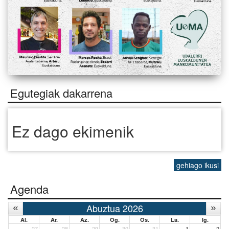
Egutegiak dakarrena
Ez dago ekimenik
gehiago ikusi
Agenda
Abuztua 2026
Al.
Ar.
Az.
Og.
Os.
La.
Ig.
27
28
29
30
31
1
2