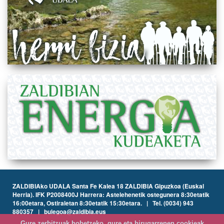
ZALDIBIAko UDALA Santa Fe Kalea 18 ZALDIBIA Gipuzkoa (Euskal
Herria). IFK P2008400J Harrera: Astelehenetik ostegunera 8:30etatik
16:00etara, Ostiraletan 8:30etatik 15:30etara. | Tel. (0034) 943
880357 | bulegoa@zaldibia.eus
Gure zerbitzuak hobetzeko, gure eta hirugarrenen cookieak