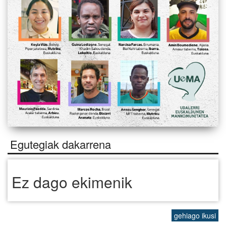
Egutegiak dakarrena
Ez dago ekimenik
gehiago ikusi