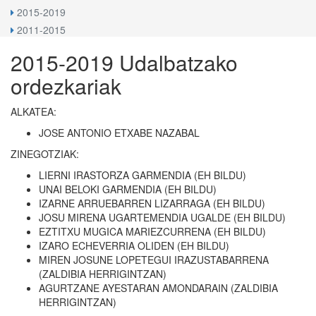
2015-2019
2011-2015
2015-2019 Udalbatzako
ordezkariak
ALKATEA:
JOSE ANTONIO ETXABE NAZABAL
ZINEGOTZIAK:
LIERNI IRASTORZA GARMENDIA (EH BILDU)
UNAI BELOKI GARMENDIA (EH BILDU)
IZARNE ARRUEBARREN LIZARRAGA (EH BILDU)
JOSU MIRENA UGARTEMENDIA UGALDE (EH BILDU)
EZTITXU MUGICA MARIEZCURRENA (EH BILDU)
IZARO ECHEVERRIA OLIDEN (EH BILDU)
MIREN JOSUNE LOPETEGUI IRAZUSTABARRENA
(ZALDIBIA HERRIGINTZAN)
AGURTZANE AYESTARAN AMONDARAIN (ZALDIBIA
HERRIGINTZAN)