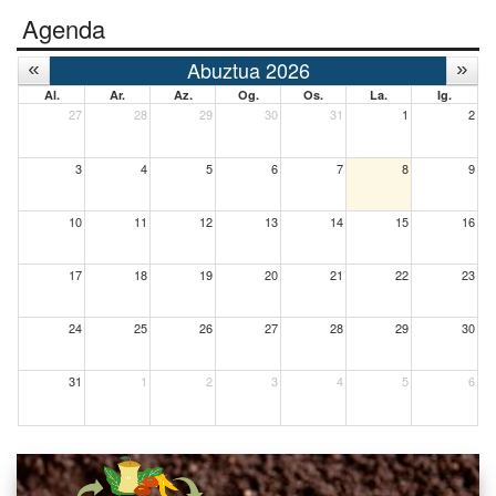
Agenda
Abuztua 2026
Al.
Ar.
Az.
Og.
Os.
La.
Ig.
27
28
29
30
31
1
2
3
4
5
6
7
8
9
10
11
12
13
14
15
16
17
18
19
20
21
22
23
24
25
26
27
28
29
30
31
1
2
3
4
5
6