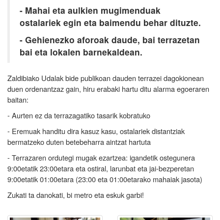
- Mahai eta aulkien mugimenduak
ostalariek egin eta baimendu behar dituzte.
- Gehienezko aforoak daude, bai terrazetan
bai eta lokalen barnekaldean.
Zaldibiako Udalak bide publikoan dauden terrazei dagokionean
duen ordenantzaz gain, hiru erabaki hartu ditu alarma egoeraren
baitan:
- Aurten ez da terrazagatiko tasarik kobratuko
- Eremuak handitu dira kasuz kasu, ostalariek distantziak
bermatzeko duten betebeharra aintzat hartuta
- Terrazaren ordutegi mugak ezartzea: igandetik ostegunera
9:00etatik 23:00etara eta ostiral, larunbat eta jai-bezperetan
9:00etatik 01:00etara (23:00 eta 01:00etarako mahaiak jasota)
Zukati ta danokati, bi metro eta eskuk garbi!