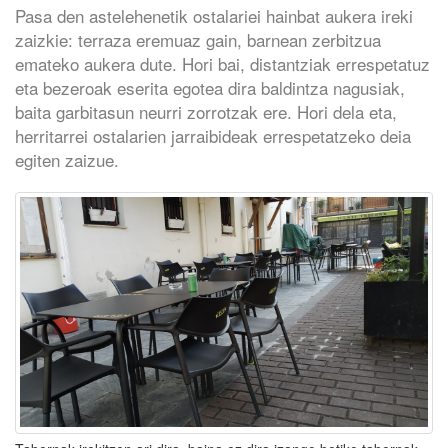
Pasa den astelehenetik ostalariei hainbat aukera ireki
zaizkie: terraza eremuaz gain, barnean zerbitzua
emateko aukera dute. Hori bai, distantziak errespetatuz
eta bezeroak eserita egotea dira baldintza nagusiak,
baita garbitasun neurri zorrotzak ere. Hori dela eta,
herritarrei ostalarien jarraibideak errespetatzeko deia
egiten zaizue.