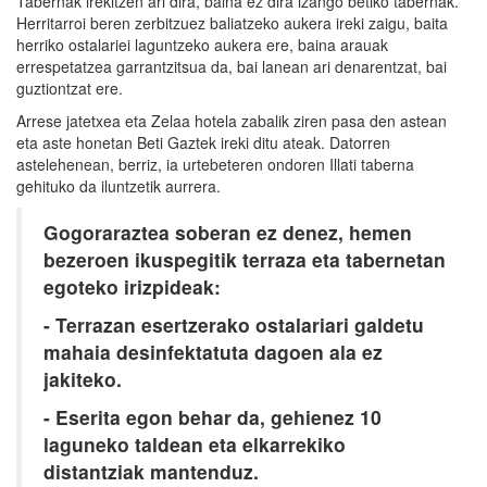
Tabernak irekitzen ari dira, baina ez dira izango betiko tabernak.
Herritarroi beren zerbitzuez baliatzeko aukera ireki zaigu, baita
herriko ostalariei laguntzeko aukera ere, baina arauak
errespetatzea garrantzitsua da, bai lanean ari denarentzat, bai
guztiontzat ere.
Arrese jatetxea eta Zelaa hotela zabalik ziren pasa den astean
eta aste honetan Beti Gaztek ireki ditu ateak. Datorren
astelehenean, berriz, ia urtebeteren ondoren Illati taberna
gehituko da iluntzetik aurrera.
Gogoraraztea soberan ez denez, hemen
bezeroen ikuspegitik terraza eta tabernetan
egoteko irizpideak:
- Terrazan esertzerako ostalariari galdetu
mahaia desinfektatuta dagoen ala ez
jakiteko.
- Eserita egon behar da, gehienez 10
laguneko taldean eta elkarrekiko
distantziak mantenduz.