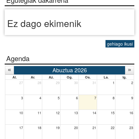
Ez dago ekimenik
gehiago ikusi
Agenda
Abuztua 2026
Al.
Ar.
Az.
Og.
Os.
La.
Ig.
27
28
29
30
31
1
2
3
4
5
6
7
8
9
10
11
12
13
14
15
16
17
18
19
20
21
22
23