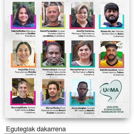
Egutegiak dakarrena