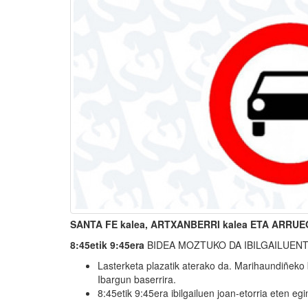
SANTA FE kalea, ARTXANBERRI kalea ETA ARRUEG
8:45etik 9:45era
BIDEA MOZTUKO DA IBILGAILUEN
Lasterketa plazatik aterako da. Marihaundiñeko b
Ibargun baserrira.
8:45etik 9:45era ibilgailuen joan-etorria eten egi