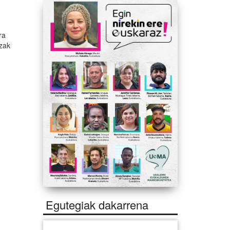
ra
tzak
Egutegiak dakarrena