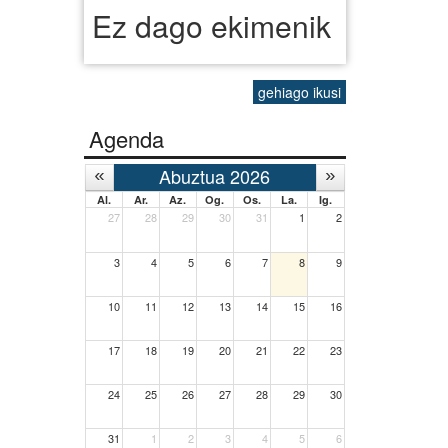
Ez dago ekimenik
gehiago ikusi
Agenda
Abuztua 2026
Al.
Ar.
Az.
Og.
Os.
La.
Ig.
27
28
29
30
31
1
2
3
4
5
6
7
8
9
10
11
12
13
14
15
16
17
18
19
20
21
22
23
24
25
26
27
28
29
30
31
1
2
3
4
5
6