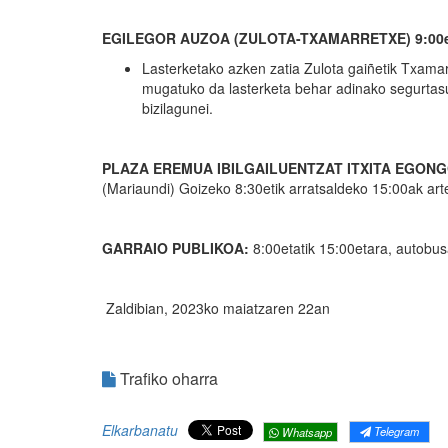
EGILEGOR AUZOA (ZULOTA-TXAMARRETXE) 9:00eta
Lasterketako azken zatia Zulota gaiñetik Txamarr
mugatuko da lasterketa behar adinako segurtasun
bizilagunei.
PLAZA EREMUA IBILGAILUENTZAT ITXITA EGONG
(Mariaundi) Goizeko 8:30etik arratsaldeko 15:00ak art
GARRAIO PUBLIKOA:
8:00etatik 15:00etara, autobusa
Zaldibian, 2023ko maiatzaren 22an
Trafiko oharra
Elkarbanatu
Telegram
Whatsapp