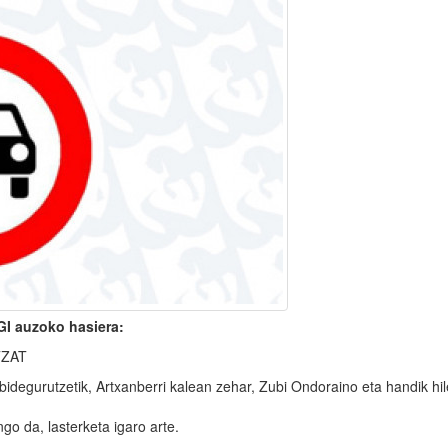
I auzoko hasiera:
TZAT
idegurutzetik, Artxanberri kalean zehar, Zubi Ondoraino eta handik hile
ngo da, lasterketa igaro arte.