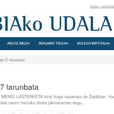
ARLOZ ARLO
IRAGARKI TAULA
BULEGO BIRTUALA
ak 27 larunbata
27 larunbata
 MENDI LASTERKETA kirol froga ospatuko da Zaldibian. Ha
inbat neurri hartuko direla jakinarazten dugu.