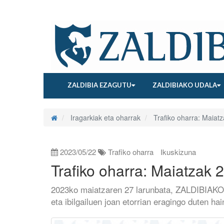
ZALDIBIA EZAGUTU
ZALDIBIAKO UDALA
Iragarkiak eta oharrak
Trafiko oharra: Maiatz
2023/05/22
Trafiko oharra
Ikuskizuna
Trafiko oharra: Maiatzak 
2023ko maiatzaren 27 larunbata, ZALDIBIAKO
eta ibilgailuen joan etorrian eragingo duten ha