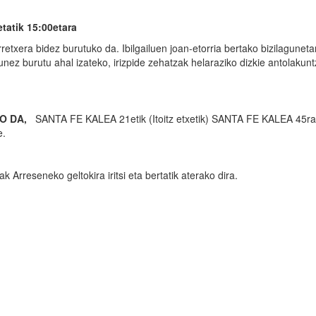
tik 15:00etara
etxera bidez burutuko da. Ibilgailuen joan-etorria bertako bizilaguneta
ez burutu ahal izateko, irizpide zehatzak helaraziko dizkie antolakun
O DA,
SANTA FE KALEA 21etik (Itoitz etxetik) SANTA FE KALEA 45ra
e.
k Arreseneko geltokira iritsi eta bertatik aterako dira.