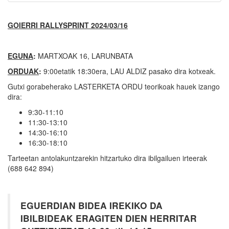
GOIERRI RALLYSPRINT 2024/03/16
EGUNA
:
MARTXOAK 16, LARUNBATA
ORDUAK
:
9:00etatik 18:30era, LAU ALDIZ pasako dira kotxeak.
Gutxi gorabeherako LASTERKETA ORDU teorikoak hauek izango
dira:
9:30-11:10
11:30-13:10
14:30-16:10
16:30-18:10
Tarteetan antolakuntzarekin hitzartuko dira ibilgailuen irteerak
(688 642 894)
EGUERDIAN BIDEA IREKIKO DA
IBILBIDEAK ERAGITEN DIEN HERRITAR