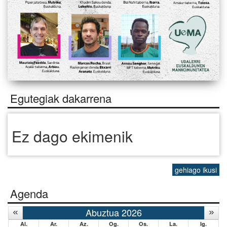
Egutegiak dakarrena
Ez dago ekimenik
gehiago ikusi
Agenda
Abuztua 2026
Al.
Ar.
Az.
Og.
Os.
La.
Ig.