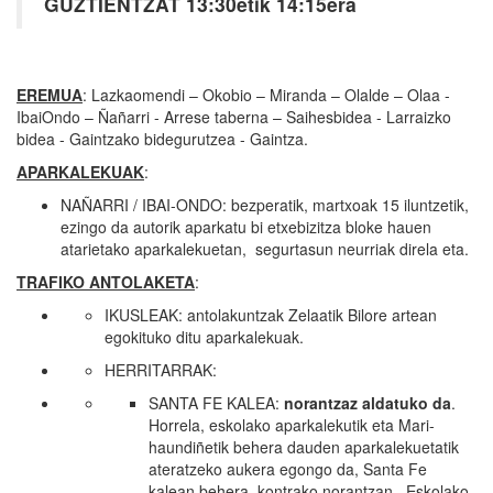
GUZTIENTZAT 13:30etik 14:15era
EREMUA
: Lazkaomendi – Okobio – Miranda – Olalde – Olaa -
IbaiOndo – Ñañarri - Arrese taberna – Saihesbidea - Larraizko
bidea - Gaintzako bidegurutzea - Gaintza.
APARKALEKUAK
:
NAÑARRI / IBAI-ONDO: bezperatik, martxoak 15 iluntzetik,
ezingo da autorik aparkatu bi etxebizitza bloke hauen
atarietako aparkalekuetan, segurtasun neurriak direla eta.
TRAFIKO ANTOLAKETA
:
IKUSLEAK: antolakuntzak Zelaatik Bilore artean
egokituko ditu aparkalekuak.
HERRITARRAK:
SANTA FE KALEA:
norantzaz aldatuko da
.
Horrela, eskolako aparkalekutik eta Mari-
haundiñetik behera dauden aparkalekuetatik
ateratzeko aukera egongo da, Santa Fe
kalean behera, kontrako norantzan. Eskolako