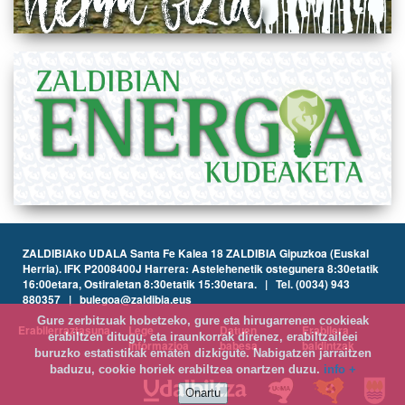
ZALDIBIAko UDALA Santa Fe Kalea 18 ZALDIBIA Gipuzkoa (Euskal
Herria). IFK P2008400J Harrera: Astelehenetik ostegunera 8:30etatik
16:00etara, Ostiraletan 8:30etatik 15:30etara. | Tel. (0034) 943
880357 | bulegoa@zaldibia.eus
Gure zerbitzuak hobetzeko, gure eta hirugarrenen cookieak
Erabilerraztasuna
Lege
Datuen
Erabilera
erabiltzen ditugu, eta iraunkorrak direnez, erabiltzaileei
informazioa
babesa
baldintzak
buruzko estatistikak ematen dizkigute. Nabigatzen jarraitzen
baduzu, cookie horiek erabiltzea onartzen duzu.
info +