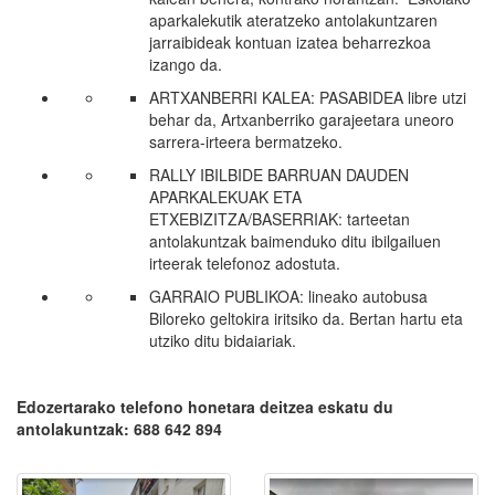
aparkalekutik ateratzeko antolakuntzaren
jarraibideak kontuan izatea beharrezkoa
izango da.
ARTXANBERRI KALEA: PASABIDEA libre utzi
behar da, Artxanberriko garajeetara uneoro
sarrera-irteera bermatzeko.
RALLY IBILBIDE BARRUAN DAUDEN
APARKALEKUAK ETA
ETXEBIZITZA/BASERRIAK: tarteetan
antolakuntzak baimenduko ditu ibilgailuen
irteerak telefonoz adostuta.
GARRAIO PUBLIKOA: lineako autobusa
Biloreko geltokira iritsiko da. Bertan hartu eta
utziko ditu bidaiariak.
Edozertarako telefono honetara deitzea eskatu du
antolakuntzak: 688 642 894