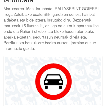
Martxoaren 16an, larunbata, RALLYSPRINT GOIERRI
froga Zaldibiako udalerritik igarotzen denez, hainbat
aldaketa eta bide itxiera burutuko dira. Bezperatik,
martxoak 15 iluntzetik, ezingo da autorik aparkatu Ibai-
ondo eta Ñañarri etxebizitza bloke hauen atarietako
aparkalekuetan, segurtasun neurriak direla eta.
Berrikuntza batzuk ere badira aurten, jarraian duzue
informazio guztia.