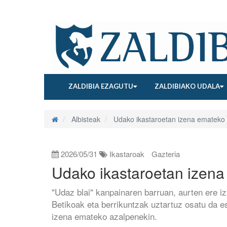
ZALDIBIA EZAGUTU
ZALDIBIAKO UDALA
Albisteak
Udako ikastaroetan izena emateko 
2026/05/31
Ikastaroak
Gazteria
Udako ikastaroetan izena
"Udaz blai" kanpainaren barruan, aurten ere i
Betikoak eta berrikuntzak uztartuz osatu da es
izena emateko azalpenekin.