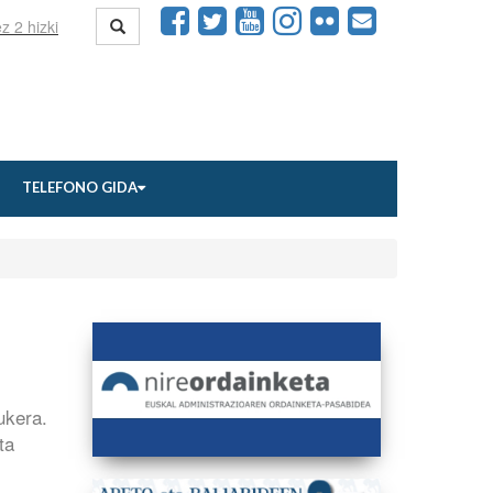
TELEFONO GIDA
ukera.
ta