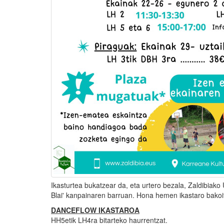
Ikasturtea bukatzear da, eta urtero bezala, Zaldibiako 
Blai' kanpainaren barruan. Hona hemen ikastaro bako
DANCEFLOW IKASTAROA
HH5etik LH4ra bitarteko haurrentzat.