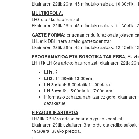
Ekainaren 22tik 26ra, 45 minutuko saioak. 10:30etik 1
MULTIKIROLA:
LH3 eta 4ko haurrentzat
Ekainaren 22tik 26ra, 45 minutuko saioak. 11:30etik 1
GAZTE FORMA:
entrenamendu funtzionala jolasen bi
LH5etik DBH 1era arteko gaztetxoentzat
Ekainaren 22tik 26ra, 45 minutuko saioak. 12:15etik 1
PROGRAMAZIOA ETA ROBOTIKA TAILERRA,
Flavi
LH 1tik LH 6ra arteko haurrentzat, ekainaren 22tik 26
LH1:
?
LH2:
11:30etik 13:30era
LH 3 eta 4:
9:00etatik 11:00etara
LH 5 eta 6:
15:00etatik 17:00etara
Informazio zehatza nahi izanez gero, ekainare
dezakezue.
PIRAGUA IKASTAROA
LH3tik DBH3ra arteko haur eta gaztetxoentzat.
Ekainaren 29tik uztailaren 3ra, ordu eta erdiko saioak,
19:30era. 38€ko prezioa.