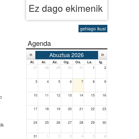
Ez dago ekimenik
gehiago ikusi
Agenda
Abuztua 2026
Al.
Ar.
Az.
Og.
Os.
La.
Ig.
27
28
29
30
31
1
2
3
4
5
6
7
8
9
10
11
12
13
14
15
16
o
17
18
19
20
21
22
23
24
25
26
27
28
29
30
ik
31
1
2
3
4
5
6