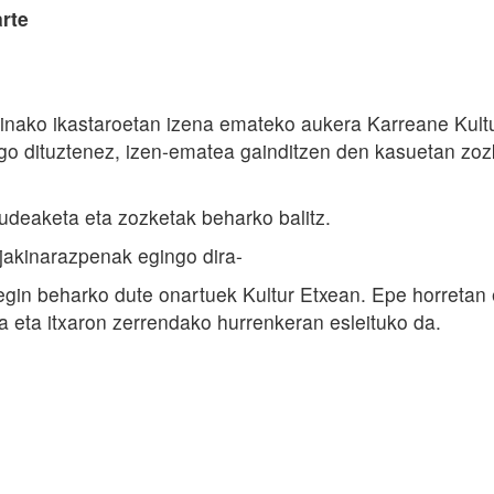
rte
ainako ikastaroetan izena emateko aukera Karreane Kult
go dituztenez, izen-ematea gainditzen den kasuetan zoz
udeaketa eta zozketak beharko balitz.
jakinarazpenak egingo dira-
egin beharko dute onartuek Kultur Etxean. Epe horretan
a eta itxaron zerrendako hurrenkeran esleituko da.