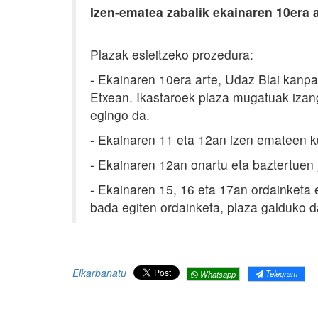
Izen-ematea zabalik ekainaren 10era a
Plazak esleitzeko prozedura:
- Ekainaren 10era arte, Udaz Blai kanp
Etxean. Ikastaroek plaza mugatuak izan
egingo da.
- Ekainaren 11 eta 12an izen emateen k
- Ekainaren 12an onartu eta baztertuen 
- Ekainaren 15, 16 eta 17an ordainketa 
bada egiten ordainketa, plaza galduko d
Elkarbanatu
Telegram
Whatsapp