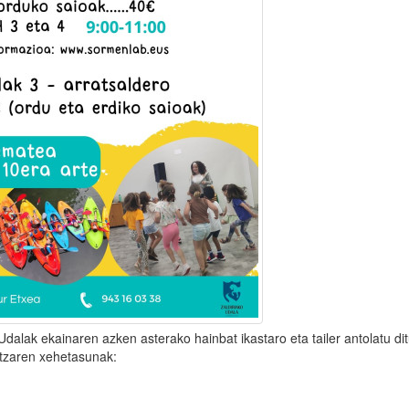
Udalak ekainaren azken asterako hainbat ikastaro eta tailer antolatu di
itzaren xehetasunak: