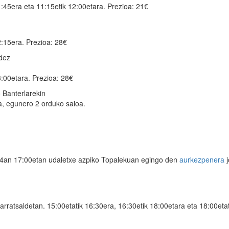
1:45era eta 11:15etik 12:00etara. Prezioa: 21€
2:15era. Prezioa: 28€
dez
3:00etara. Prezioa: 28€
o Banterlarekin
ra, egunero 2 orduko saioa.
n 4an 17:00etan udaletxe azpiko Topalekuan egingo den
aurkezpenera
j
 arratsaldetan. 15:00etatik 16:30era, 16:30etik 18:00etara eta 18:00etat