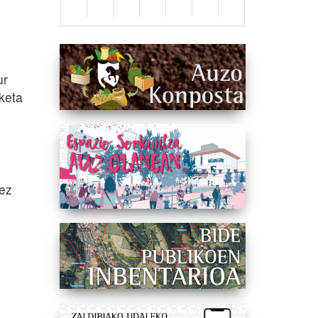
ur
keta
 ez