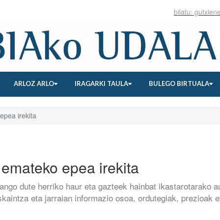
ARLOZ ARLO
IRAGARKI TAULA
BULEGO BIRTUALA
epea irekita
 emateko epea irekita
zango dute herriko haur eta gazteek hainbat ikastarotarako a
kaintza eta jarraian informazio osoa, ordutegiak, prezioak e