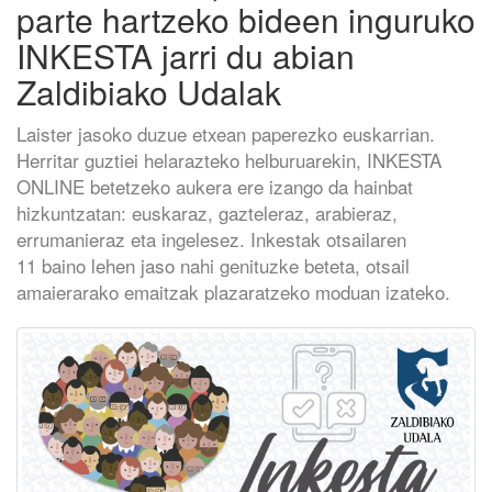
parte hartzeko bideen inguruko
INKESTA jarri du abian
Zaldibiako Udalak
Laister jasoko duzue etxean paperezko euskarrian.
Herritar guztiei helarazteko helburuarekin, INKESTA
ONLINE betetzeko aukera ere izango da hainbat
hizkuntzatan: euskaraz, gazteleraz, arabieraz,
errumanieraz eta ingelesez. Inkestak otsailaren
11 baino lehen jaso nahi genituzke beteta, otsail
amaierarako emaitzak plazaratzeko moduan izateko.