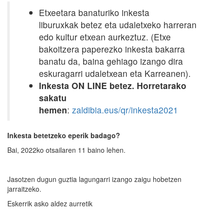
Etxeetara banaturiko inkesta
liburuxkak betez eta udaletxeko harreran
edo kultur etxean aurkeztuz. (Etxe
bakoitzera paperezko inkesta bakarra
banatu da, baina gehiago izango dira
eskuragarri udaletxean eta Karreanen).
Inkesta ON LINE betez. Horretarako
sakatu
hemen
:
zaldibia.eus/qr/inkesta2021
Inkesta betetzeko eperik badago?
Bai, 2022ko otsailaren 11 baino lehen.
Jasotzen dugun guztia lagungarri izango zaigu hobetzen
jarraitzeko.
Eskerrik asko aldez aurretik