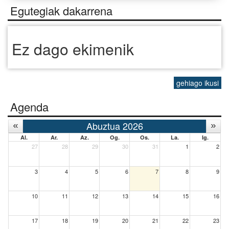
Egutegiak dakarrena
Ez dago ekimenik
gehiago ikusi
Agenda
Abuztua 2026
Al.
Ar.
Az.
Og.
Os.
La.
Ig.
27
28
29
30
31
1
2
3
4
5
6
7
8
9
10
11
12
13
14
15
16
17
18
19
20
21
22
23