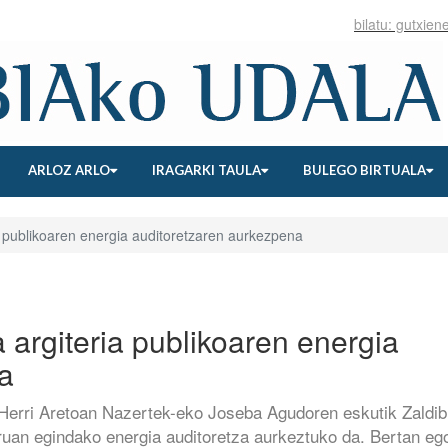
ARLOZ ARLO
IRAGARKI TAULA
BULEGO BIRTUALA
ia publikoaren energia auditoretzaren aurkezpena
a argiteria publikoaren energia
a
 Herri Aretoan Nazertek-eko Joseba Agudoren eskutik Zaldib
guruan egindako energia auditoretza aurkeztuko da. Bertan eg