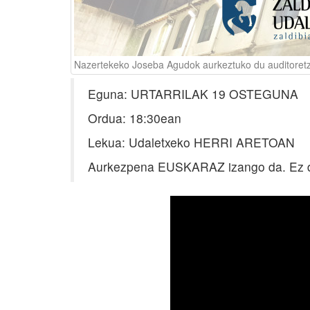
Nazertekeko Joseba Agudok aurkeztuko du auditoret
Eguna: URTARRILAK 19 OSTEGUNA
Ordua: 18:30ean
Lekua: Udaletxeko HERRI ARETOAN
Aurkezpena EUSKARAZ izango da. Ez da