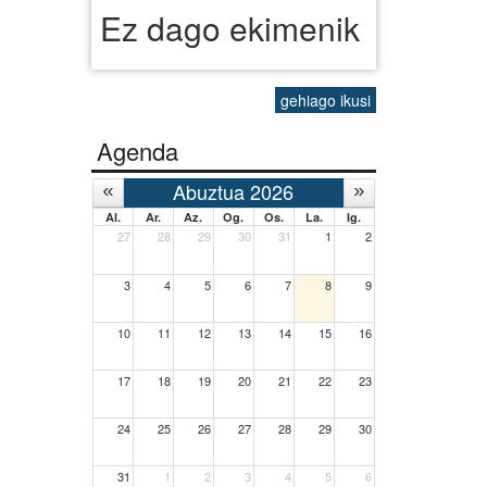
Ez dago ekimenik
gehiago ikusi
Agenda
Abuztua 2026
Al.
Ar.
Az.
Og.
Os.
La.
Ig.
27
28
29
30
31
1
2
3
4
5
6
7
8
9
10
11
12
13
14
15
16
17
18
19
20
21
22
23
24
25
26
27
28
29
30
31
1
2
3
4
5
6