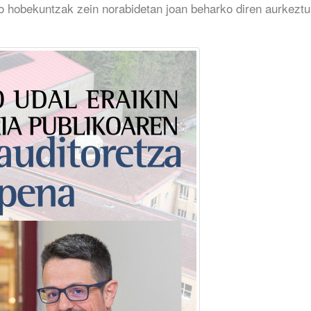
ko hobekuntzak zein norabidetan joan beharko diren aurkezt