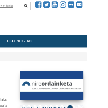
TELEFONO GIDA
iako
oera