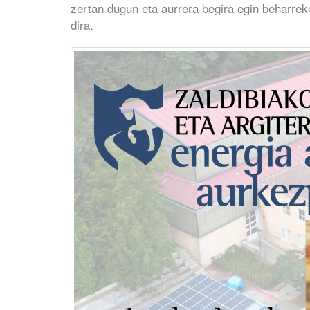
zertan dugun eta aurrera begira egin beharre
dira.