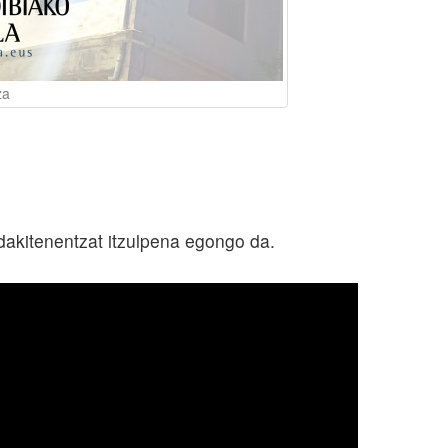
za
kitenentzat itzulpena egongo da.