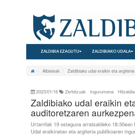
ZALDIBIA EZAGUTU
ZALDIBIAKO UDALA
Albisteak
Zaldibiako udal eraikin eta argiter
2023/01/16
Zerbitzuak
Ingurumena
Hitzaldia
Zaldibiako udal eraikin et
auditoretzaren aurkezpen
Urtarrilak 19 osteguna arratsaldeko 18:30ean
Udal eraikinetan eta argiteria publikoaren in