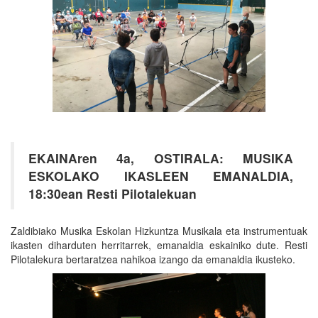
EKAINAren 4a, OSTIRALA: MUSIKA
ESKOLAKO IKASLEEN EMANALDIA,
18:30ean Resti Pilotalekuan
Zaldibiako Musika Eskolan Hizkuntza Musikala eta instrumentuak
ikasten diharduten herritarrek, emanaldia eskainiko dute. Resti
Pilotalekura bertaratzea nahikoa izango da emanaldia ikusteko.