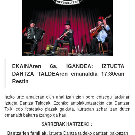
EKAINAren 6a, IGANDEA: IZTUETA
DANTZA TALDEAren emanaldia 17:30ean
Restin
Iazko urte amaieran ekin ahal izan zion bere entsegu jardunari
Iztueta Dantza Taldeak. Ezohiko antolakuntzarekin eta Dantzari
Txiki edo festetako plazak galduta, kurtsoan zehar izan duten
emanaldi bakarra izango da hau.
SARRERAK HARTZEKO :
Dantzarien familiak:
Iztueta Dantza taldeko dantzari bakoitzari