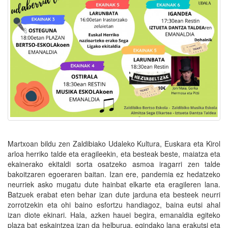
Martxoan bildu zen Zaldibiako Udaleko Kultura, Euskara eta Kirol
arloa herriko talde eta eragileekin, eta besteak beste, maiatza eta
ekainerako ekitaldi sorta osatzeko asmoa iragarri zen talde
bakoitzaren egoeraren baitan. Izan ere, pandemia ez hedatzeko
neurriek asko mugatu dute hainbat elkarte eta eragileren lana.
Batzuek erabat eten behar izan dute jarduna eta besteek neurri
zorrotzekin eta ohi baino esfortzu handiagoz, baina eutsi ahal
izan diote ekinari. Hala, azken hauei begira, emanaldia egiteko
plaza bat eskaintzea izan da helburua, egindako lana erakutsi eta