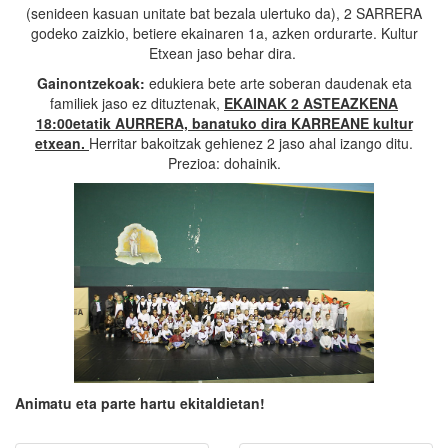
(senideen kasuan unitate bat bezala ulertuko da), 2 SARRERA
godeko zaizkio, betiere ekainaren 1a, azken ordurarte. Kultur
Etxean jaso behar dira.
Gainontzekoak:
edukiera bete arte soberan daudenak eta
familiek jaso ez dituztenak,
EKAINAK 2 ASTEAZKENA
18:00etatik AURRERA, banatuko dira KARREANE kultur
etxean.
Herritar bakoitzak gehienez 2 jaso ahal izango ditu.
Prezioa: dohainik.
Animatu eta parte hartu ekitaldietan!