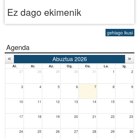
Ez dago ekimenik
gehiago ikusi
Agenda
Abuztua 2026
Al.
Ar.
Az.
Og.
Os.
La.
Ig.
27
28
29
30
31
1
2
3
4
5
6
7
8
9
10
11
12
13
14
15
16
17
18
19
20
21
22
23
24
25
26
27
28
29
30