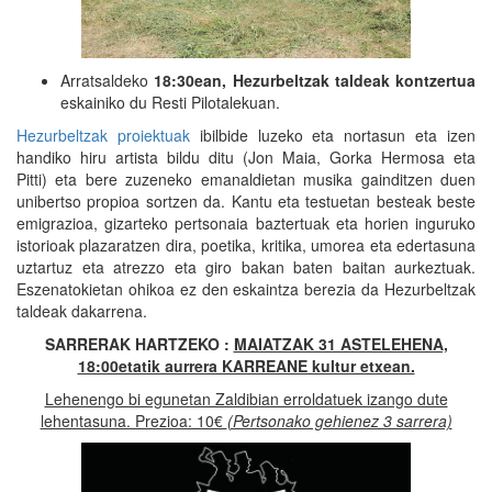
Arratsaldeko
18:30ean, Hezurbeltzak taldeak kontzertua
eskainiko du Resti Pilotalekuan.
Hezurbeltzak proiektuak
ibilbide luzeko eta nortasun eta izen
handiko hiru artista bildu ditu (Jon Maia, Gorka Hermosa eta
Pitti) eta bere zuzeneko emanaldietan musika gainditzen duen
unibertso propioa sortzen da. Kantu eta testuetan besteak beste
emigrazioa, gizarteko pertsonaia baztertuak eta horien inguruko
istorioak plazaratzen dira, poetika, kritika, umorea eta edertasuna
uztartuz eta atrezzo eta giro bakan baten baitan aurkeztuak.
Eszenatokietan ohikoa ez den eskaintza berezia da Hezurbeltzak
taldeak dakarrena.
SARRERAK HARTZEKO :
MAIATZAK 31 ASTELEHENA,
18:00etatik aurrera KARREANE kultur etxean.
Lehenengo bi egunetan Zaldibian erroldatuek izango dute
lehentasuna. Prezioa: 10€
(Pertsonako gehienez 3 sarrera)