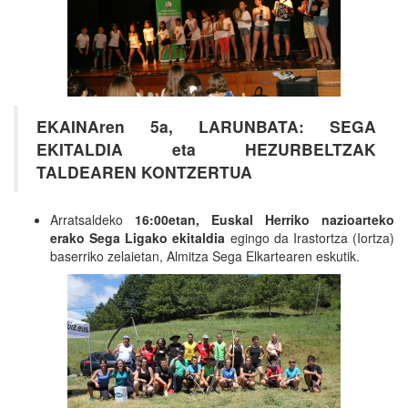
EKAINAren 5a, LARUNBATA: SEGA
EKITALDIA eta HEZURBELTZAK
TALDEAREN KONTZERTUA
Arratsaldeko
16:00etan,
Euskal Herriko nazioarteko
erako Sega Ligako ekitaldia
egingo da Irastortza (Iortza)
baserriko zelaietan, Almitza Sega Elkartearen eskutik.