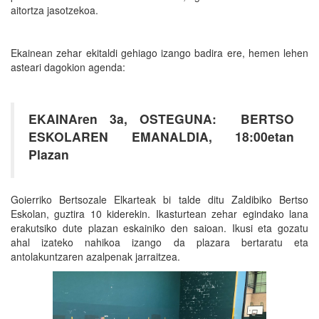
aitortza jasotzekoa.
Ekainean zehar ekitaldi gehiago izango badira ere, hemen lehen
asteari dagokion agenda:
EKAINAren 3a, OSTEGUNA: BERTSO
ESKOLAREN EMANALDIA, 18:00etan
Plazan
Goierriko Bertsozale Elkarteak bi talde ditu Zaldibiko Bertso
Eskolan, guztira 10 kiderekin. Ikasturtean zehar egindako lana
erakutsiko dute plazan eskainiko den saioan. Ikusi eta gozatu
ahal izateko nahikoa izango da plazara bertaratu eta
antolakuntzaren azalpenak jarraitzea.