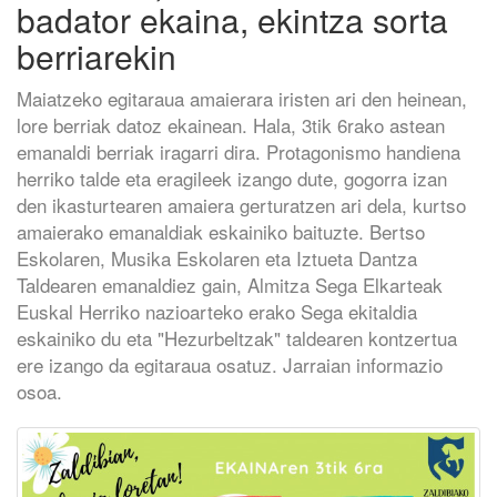
badator ekaina, ekintza sorta
berriarekin
Maiatzeko egitaraua amaierara iristen ari den heinean,
lore berriak datoz ekainean. Hala, 3tik 6rako astean
emanaldi berriak iragarri dira. Protagonismo handiena
herriko talde eta eragileek izango dute, gogorra izan
den ikasturtearen amaiera gerturatzen ari dela, kurtso
amaierako emanaldiak eskainiko baituzte. Bertso
Eskolaren, Musika Eskolaren eta Iztueta Dantza
Taldearen emanaldiez gain, Almitza Sega Elkarteak
Euskal Herriko nazioarteko erako Sega ekitaldia
eskainiko du eta "Hezurbeltzak" taldearen kontzertua
ere izango da egitaraua osatuz. Jarraian informazio
osoa.