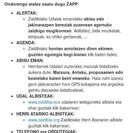
Ondorengo atalez osatu dugu ZAPP:
ALERTAK:
Zaldibiako Udalak emandako
abisu edo
jakinarazpen bereziak zuzenean agertuko
zaizkigu mugikorrean
. Adibidez, bide mozketak,
istripuak, ez ohiko gertaerak, ...
AGENDA:
Zaldibiako
herrian antolatzen diren ekimen
guztien egutegia begi-bistan
klik baten bidez.
ABISU EMAN:
Herritarrek Udalari zuzeneko mezuak bidaltzeko
aukera dute.
Matxura, Arrisku, proposamen edo
bestelako baten berri emateko
. Hala nahi izanez
gero jakinarazten honi GPS kokapena eta argazkia
gehitu diezaioke bidaltzaileak.
UDAL ALBISTEAK:
www.zaldibia.eus
udalaren webguneko albiste eta
ohar guztiak klik bakarrean.
HERRI ATARIKO ALBISTEAK:
www.zaldibia.org
Zaldibiako Herri Atariaren albiste
guztiak klik bakarrean.
TELEFONO eta ORDUTEGIAK: