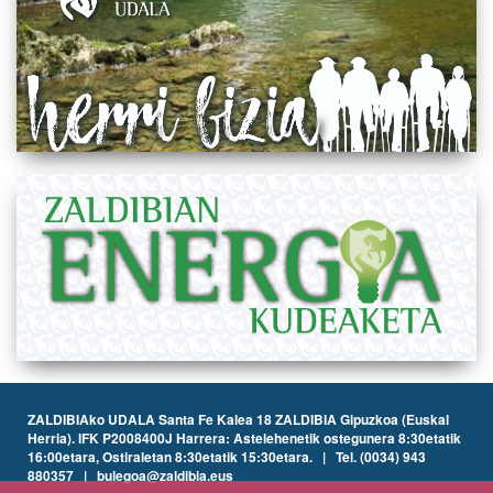
ZALDIBIAko UDALA Santa Fe Kalea 18 ZALDIBIA Gipuzkoa (Euskal
Herria). IFK P2008400J Harrera: Astelehenetik ostegunera 8:30etatik
16:00etara, Ostiraletan 8:30etatik 15:30etara. | Tel. (0034) 943
880357 | bulegoa@zaldibia.eus