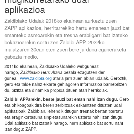
aplikazioa
Zaldibiako Udalak 2018ko ekainean aurkeztu zuen
ZAPP aplikazioa, herritarrekiko hartu emanean jauzi bat
emanteko asmoarekin eta tresna erabilgarri bat izateko
bokazioarekin sortu zen Zaldibi APP. 2022ko
maiatzaren 30ean eten zuen bere jarduna eguneraketa
gabezia medio.
2011ko ekainean, Zaldibiako Udaleko webguneaz
harago,
Zaldibiako Herri Ataria
bezala ezagutzen den
gunea,
www.zaldibia.org
ataria jarri zuen abian udalak. Geroztik,
gero eta talde nahiz elkarte gehiagoren informazioa barnebiltzen
du, bizitza eta dinamika propioa dituen atari herrikoiak.
Zaldibi APParekin, beste jauzi bat eman nahi izan dugu.
Gero
eta ohikoagoak dira beren zerbitzuak eskaintzen dituzten udal
aplikazioak. Zaldibian, lehendik ditugun tresnak bertan txertatu
eta eraginkortasuna sinpletasunarekin uztartu nahi izan ditugu.
Udal aplikazio bat izatetik harago, herri aplikazio bat sortu nahi
izan dugu: ZAPP.