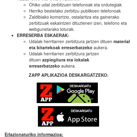
Ohiko udal zerbitzuen telefonoak eta ordutegiak
Herriko bestelako zerbitzu publikoen telefonoak
Zaldibiako komertzio, ostalaritza eta gainerako
zerbitzuak eskaintzen dituztenen izen, telefono eta
webgunetarako loturak.
ERRESERBA ESKAERAK:
Udalak herritarren zerbitzura jartzen dituen
material
eta bitartekoak erreserbatzeko
aukera.
Udalak herritarren zerbitzura jartzen
dituen
azpiegitura eta lokalak
erreserbatzeko
aukera.
ZAPP APLIKAZIOA DESKARGATZEKO:
Erlazionaturiko informazioa: