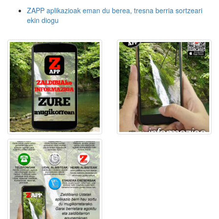
ZAPP aplikazioak eman du berea, tresna berria sortzeari
ekin diogu