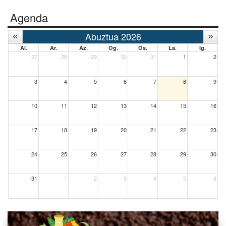
Agenda
Abuztua 2026
Al.
Ar.
Az.
Og.
Os.
La.
Ig.
27
28
29
30
31
1
2
3
4
5
6
7
8
9
10
11
12
13
14
15
16
17
18
19
20
21
22
23
24
25
26
27
28
29
30
31
1
2
3
4
5
6