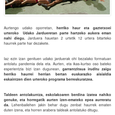
Aurtengo udako oporretan,
herriko haur eta gaztetxoei
urteroko Udako Jardueretan parte hartzeko aukera eman
nahi diegu.
Jarduera hauetan 2 urtetik 12 urtera bitarteko
haurrek parte har dezakete.
Iaz ezin izan genituen udako jarduerak ohi bezalako formatuan
antolatu pandemia dela eta. Aurten, eta ikas-kurtso oso bateko
esperientzia bizi izan dugunean,
garrantzitsua iruditu zaigu
herriko haurrei herrian bertan euskarazko aisialdia
eskaintzen dien urteroko programa berreskuratzea.
Taldeen antolakuntza, eskolakoaren berdina izatea nahiko
genuke, eta horregatik aurten izen-emateko epea aurreratu
da.
Lehenbailehen jakin behar dugu zenbat haurrek ematen
duten izena, eta horren arabera taldeak antolatuko ditugu.