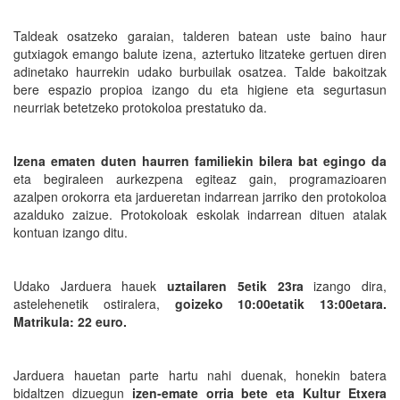
Taldeak osatzeko garaian, talderen batean uste baino haur
gutxiagok emango balute izena, aztertuko litzateke gertuen diren
adinetako haurrekin udako burbuilak osatzea. Talde bakoitzak
bere espazio propioa izango du eta higiene eta segurtasun
neurriak betetzeko protokoloa prestatuko da.
Izena ematen duten haurren familiekin bilera bat egingo da
eta begiraleen aurkezpena egiteaz gain, programazioaren
azalpen orokorra eta jardueretan indarrean jarriko den protokoloa
azalduko zaizue. Protokoloak eskolak indarrean dituen atalak
kontuan izango ditu.
Udako Jarduera hauek
uztailaren 5etik 23ra
izango dira,
astelehenetik ostiralera,
goizeko 10:00etatik 13:00etara.
Matrikula: 22 euro.
Jarduera hauetan parte hartu nahi duenak, honekin batera
bidaltzen dizuegun
izen-emate orria bete eta Kultur Etxera