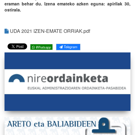
eraman behar du. Izena emateko azken eguna: apirilak 30,
ostirala.
UDA 2021 IZEN-EMATE ORRIAK.pdf
Telegram
Whatsapp