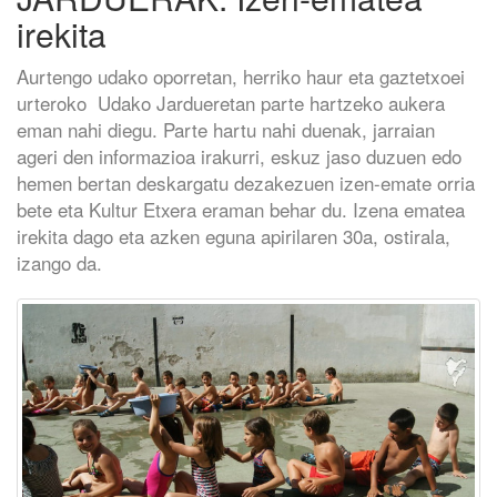
irekita
Aurtengo udako oporretan, herriko haur eta gaztetxoei
urteroko Udako Jardueretan parte hartzeko aukera
eman nahi diegu. Parte hartu nahi duenak, jarraian
ageri den informazioa irakurri, eskuz jaso duzuen edo
hemen bertan deskargatu dezakezuen izen-emate orria
bete eta Kultur Etxera eraman behar du. Izena ematea
irekita dago eta azken eguna apirilaren 30a, ostirala,
izango da.