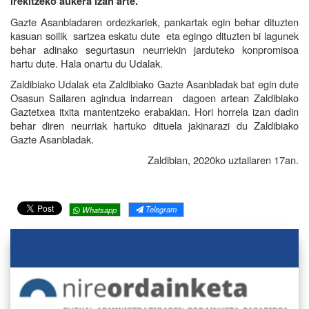
irekitzeko aukera izan arte.
Gazte Asanbladaren ordezkariek, pankartak egin behar dituzten
kasuan soilik sartzea eskatu dute eta egingo dituzten bi lagunek
behar adinako segurtasun neurriekin jarduteko konpromisoa
hartu dute. Hala onartu du Udalak.
Zaldibiako Udalak eta Zaldibiako Gazte Asanbladak bat egin dute
Osasun Sailaren agindua indarrean dagoen artean Zaldibiako
Gaztetxea itxita mantentzeko erabakian. Hori horrela izan dadin
behar diren neurriak hartuko dituela jakinarazi du Zaldibiako
Gazte Asanbladak.
Zaldibian, 2020ko uztailaren 17an.
Telegram
Whatsapp