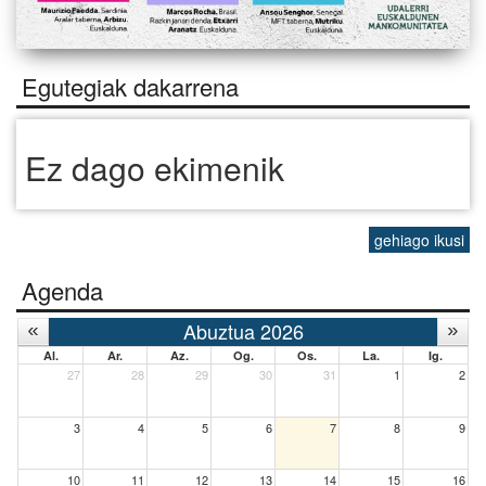
Egutegiak dakarrena
Ez dago ekimenik
gehiago ikusi
Agenda
Abuztua 2026
Al.
Ar.
Az.
Og.
Os.
La.
Ig.
27
28
29
30
31
1
2
3
4
5
6
7
8
9
10
11
12
13
14
15
16