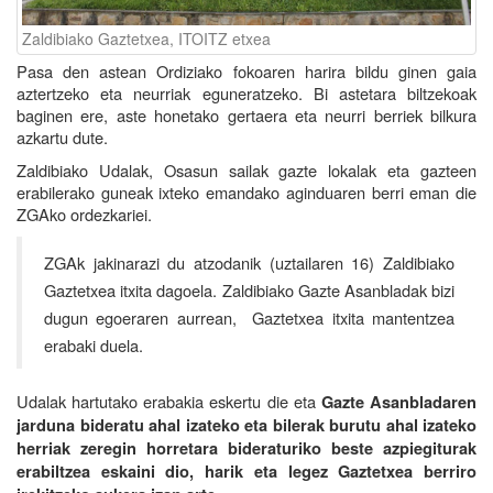
Zaldibiako Gaztetxea, ITOITZ etxea
Pasa den astean Ordiziako fokoaren harira bildu ginen gaia
aztertzeko eta neurriak eguneratzeko. Bi astetara biltzekoak
baginen ere, aste honetako gertaera eta neurri berriek bilkura
azkartu dute.
Zaldibiako Udalak, Osasun sailak gazte lokalak eta gazteen
erabilerako guneak ixteko emandako aginduaren berri eman die
ZGAko ordezkariei.
ZGAk jakinarazi du atzodanik (uztailaren 16) Zaldibiako
Gaztetxea itxita dagoela. Zaldibiako Gazte Asanbladak bizi
dugun egoeraren aurrean, Gaztetxea itxita mantentzea
erabaki duela.
Udalak hartutako erabakia eskertu die eta
Gazte Asanbladaren
jarduna bideratu ahal izateko eta bilerak burutu ahal izateko
herriak zeregin horretara bideraturiko beste azpiegiturak
erabiltzea eskaini dio, harik eta legez Gaztetxea berriro