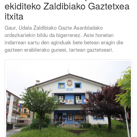
ekiditeko Zaldibiako Gaztetxea
itxita
Gaur, Udala Zaldibiako Gazte Asanbladako
ordezkariekin bildu da bigarrenez. Aste honetan
indarrean sartu den aginduak bete betean eragin die
gazteen erabilerako guneei, tartean gaztetxeari.