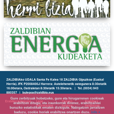
ZALDIBIAko UDALA Santa Fe Kalea 18 ZALDIBIA Gipuzkoa (Euskal
Herria). IFK P2008400J Harrera: Astelehenetik ostegunera 8:30etatik
16:00etara, Ostiraletan 8:30etatik 15:30etara. | Tel. (0034) 943
880357 | bulegoa@zaldibia.eus
Gure zerbitzuak hobetzeko, gure eta hirugarrenen cookieak
Erabilerraztasuna
Lege
Datuen
Erabilera
erabiltzen ditugu, eta iraunkorrak direnez, erabiltzaileei
informazioa
babesa
baldintzak
buruzko estatistikak ematen dizkigute. Nabigatzen jarraitzen
baduzu, cookie horiek erabiltzea onartzen duzu.
info +