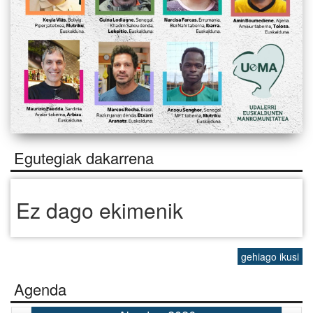
Egutegiak dakarrena
Ez dago ekimenik
gehiago ikusi
Agenda