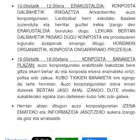
10:00etatik 12:30era ERAKUSTALDIA:
KONPOSTA
GALBAHETIK IRAGAZTEA Artxanberriko auzo
konpostgunean. Lardizabal herri eskolako ikasleei
zuzenduta eta herritar guztiei irekia izango den
ERAKUSTALDIA burutuko dugu. LEKUAN BERTAN
GALBAHETIK PASAKO DUGU KONPOSTA eta prozesuaren
inguruko azalpenak emango ditugu. HONDAKIN
ORGANIKOTIK, KONPOSTA ONGARRIRAKO PROZESUA.
16:00etatik 18:00etara KONPOSTA BANAKETA
PLAZAN:
auzo konpostguneko erabiltzaile bakoitzak bere
giltza ekarri behar du eta konposta etxera eramateko ontzi,
poltsa edo zakua. KUBO TXIKIEN BANAKETA ere egingo
da tarte horretan. Auzo konpostgunetan izena eman
dutenek BERTAN JASO AHAL IZANGO DUTE etxeko
sukalderako egokia izan daitekeen kubo txiki zulo gabea.
Herrian abian ditugun auzo konpostgunetan IZENA
EMATEKO eta INFORMAZIOA JASOTZEKO aukera izango
da goiz eta arratsalde.