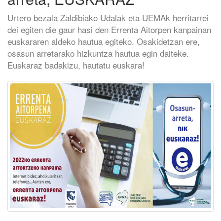
Urtero bezala Zaldibiako Udalak eta UEMAk herritarrei
dei egiten die gaur hasi den Errenta Aitorpen kanpainan
euskararen aldeko hautua egiteko. Osakidetzan ere,
osasun arretarako hizkuntza hautua egin daiteke.
Euskaraz badakizu, hautatu euskara!