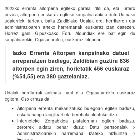
2022ko errenta aitorpena egiteko garaia iritsi da, eta, urtero
bezala, aitorpena euskaraz egiteko kanpaina abiatu dute Uemako
udalerriek, tartean, baita Zaldibiako Udalak ere, herritarren eta
administrazioaren arteko harremanak euskaraz izan daitezen.
Horrez gain, Gipuzkoako Foru Aldundiak ere bat egin du
kanpainarekin, Ogasunarekin, euskaraz lelopean.
Iazko Errenta Aitorpen kanpainako datuei
erreparatzen badiegu, Zaldibian guztira 836
aitorpen egin ziren, horietatik 456 euskaraz
(%54,55) eta 380 gaztelaniaz.
Udalak herritarrak animatu nahi ditu Ogasunarekin euskaraz
egitera. Oso erraza da:
Aitorpena errenta mekanizatuko bulegoan egiten baduzu,
eskatu hango langileari eta berehala aldatuko dizu.
Interneteko Zergabidea plataforman egiten baduzu,
zerorrek aldatu behar duzu: Datu pertsonalak >
Administrazioarekin harremana izateko hizkuntza >
Euskara.