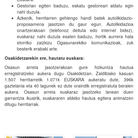
Gestorian egiten baduzu, eskatu gestoreari aldatu egin
nahi duzula.
Azkenik, herritarren gehiengo handi batek autolikidazio-
proposamena jasotzen du gaur egun. Autolikidazioa
onartzerakoan (telefonoz deituta edo internet bidez),
euskaraz nahi duzula esaten baduzu, hortik aurrera hala
etorriko zaizkizu Ogasunarekiko komunikazioak, zuk
besterik erabaki arte.
Osakidetzarekin ere, hautatu euskara:
Osasun arreta jasotzerakoan gure hizkuntza hautua
erregistratzeko aukera dugu Osakidetzan. Zaldibiako kasuan
1.507 herritarretik 1.071k EUSKARA aukeratu dute, 396k
gaztelania eta 40 lagunek ez dute oraindik erregistratuta beraien
aukera. Osasun arreta euskaraz jasotzeko lanean duen
garrantzia ikusirik, euskararen aldeko hautua egitera animatzen
ditugu herritarrak.