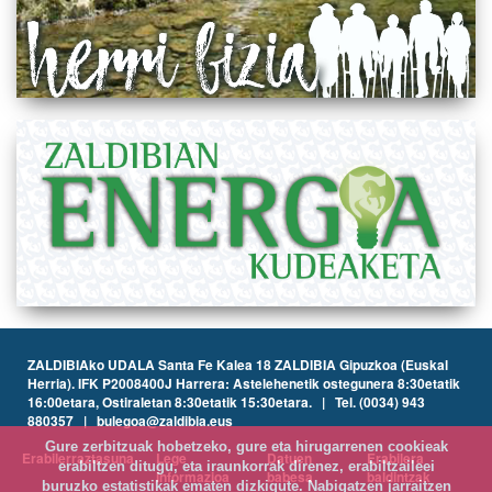
ZALDIBIAko UDALA Santa Fe Kalea 18 ZALDIBIA Gipuzkoa (Euskal
Herria). IFK P2008400J Harrera: Astelehenetik ostegunera 8:30etatik
16:00etara, Ostiraletan 8:30etatik 15:30etara. | Tel. (0034) 943
880357 | bulegoa@zaldibia.eus
Gure zerbitzuak hobetzeko, gure eta hirugarrenen cookieak
Erabilerraztasuna
Lege
Datuen
Erabilera
erabiltzen ditugu, eta iraunkorrak direnez, erabiltzaileei
informazioa
babesa
baldintzak
buruzko estatistikak ematen dizkigute. Nabigatzen jarraitzen