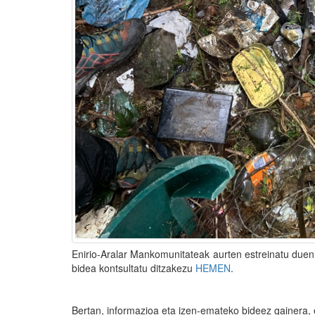
Enirio-Aralar Mankomunitateak aurten estreinatu due
bidea kontsultatu ditzakezu
HEMEN
.
Bertan, informazioa eta izen-emateko bideez gainera,