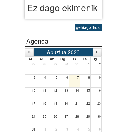
Ez dago ekimenik
gehiago ikusi
Agenda
Abuztua 2026
Al.
Ar.
Az.
Og.
Os.
La.
Ig.
27
28
29
30
31
1
2
3
4
5
6
7
8
9
10
11
12
13
14
15
16
17
18
19
20
21
22
23
24
25
26
27
28
29
30
31
1
2
3
4
5
6