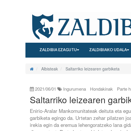
ZALDIBIA EZAGUTU
ZALDIBIAKO UDALA
Albisteak
Saltarriko leizearen garbiketa
2021/06/01
Ingurumena
Hondakinak
Parte h
Saltarriko leizearen garbi
Enirio-Aralar Mankomunitateak deituta eta egu
garbiketa egingo da. Urtetan zehar pilatzen j
irekia egin da eremua lehengoratzeko lana gid