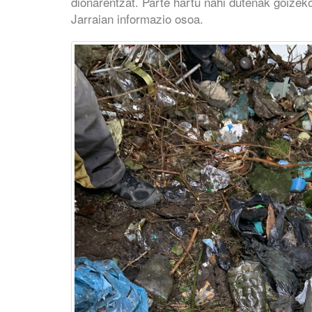
dionarentzat. Parte hartu nahi dutenak goizek
Jarraian informazio osoa.