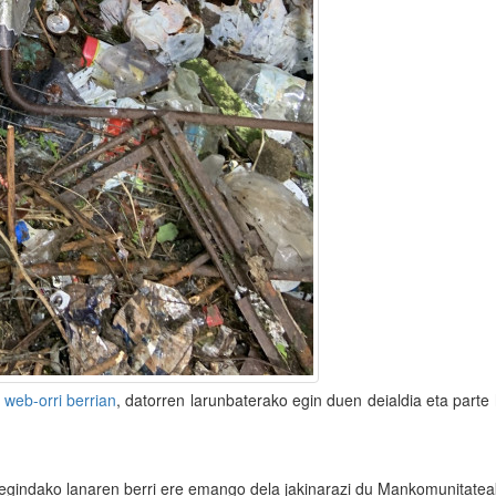
n
web-orri berrian
, datorren larunbaterako egin duen deialdia eta parte
 egindako lanaren berri ere emango dela jakinarazi du Mankomunitate