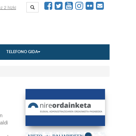
TELEFONO GIDA
en
aldi