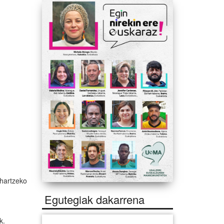
 hartzeko
Egutegiak dakarrena
ak.