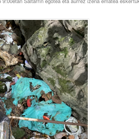
o 9:00etan Saltarrin egotea eta aurrez izena ematea eskertu