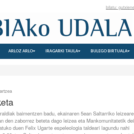
ARLOZ ARLO
IRAGARKI TAULA
BULEGO BIRTUALA
artzea
keta
raldiak baimentzen badu, ekainaren 5ean Saltarriko leizear
oan den zaborrez beteta dago leizea eta Mankomunitatetik dei
atuko duen Felix Ugarte espeleologia taldeari lagundu nahi