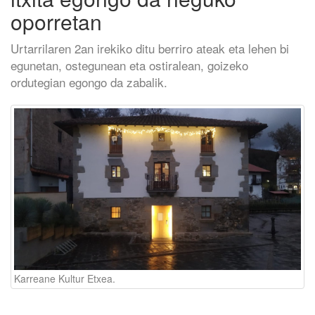
oporretan
Urtarrilaren 2an irekiko ditu berriro ateak eta lehen bi
egunetan, ostegunean eta ostiralean, goizeko
ordutegian egongo da zabalik.
Karreane Kultur Etxea.