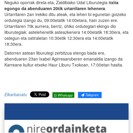
Neguko oporrak direla-eta, Zaldibiako Udal Liburutegia i
txita
egongo da abenduaren 20tik urtarrilaren lehenera
.
Urtarrilaren 2an irekiko ditu ateak, eta lehen bi egunetan goizeko
ordutegia izango du, 09:00etatik 14:00etara, hain zuzen ere.
Urtarrilaren 7tik aurrera, berriz, ohiko ordutegiari ekingo dio
liburutegiak: astelehenetik asteazkenera 14:00etatik 18:30era, eta
ostegun eta ostiraletan 10:30etik 12:30era eta 14:00etatik
18:30era.
Datorren astean liburutegi zerbitzua etengo bada ere,
abenduaren 23an Ixabel Agirresaroberen emanaldia izango da
Karreane kultur etxeko Haur Liburu Txokoan, 17:00etan hasita.
Elkarbanatu
Telegram
Whatsapp