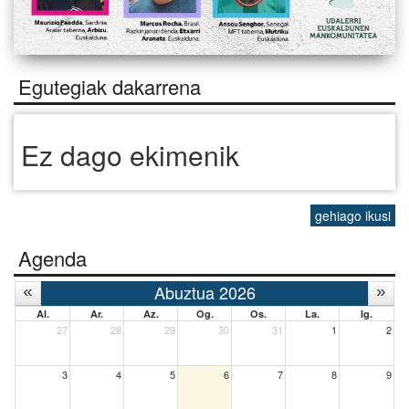
Egutegiak dakarrena
Ez dago ekimenik
gehiago ikusi
Agenda
Abuztua 2026
Al.
Ar.
Az.
Og.
Os.
La.
Ig.
27
28
29
30
31
1
2
3
4
5
6
7
8
9