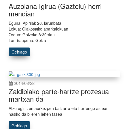
Auzolana Igirua (Gaztelu) herri
mendian
Eguna: Apirilak 26, larunbata.
Lekua: Olakosaiko aparkalekuan
Ordua: Goizeko 8:30etan
Lan-iraupena: Goiza
Gehiago
2014/03/28
Zaldibiako parte-hartze prozesua
martxan da
Atzo egin zen aurkezpen batzarra eta hurrengo astean
hasiko da bileren lehen fasea
Gehiago