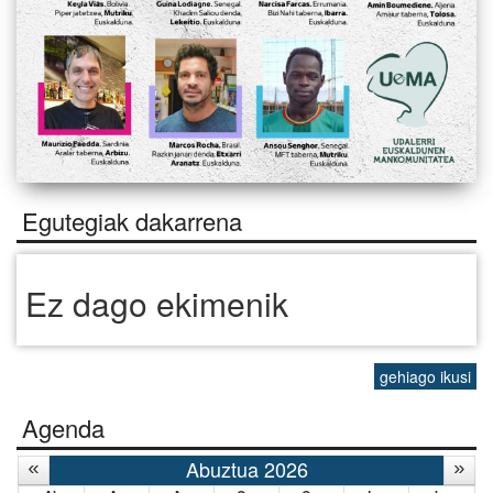
Egutegiak dakarrena
Ez dago ekimenik
gehiago ikusi
Agenda
Abuztua 2026