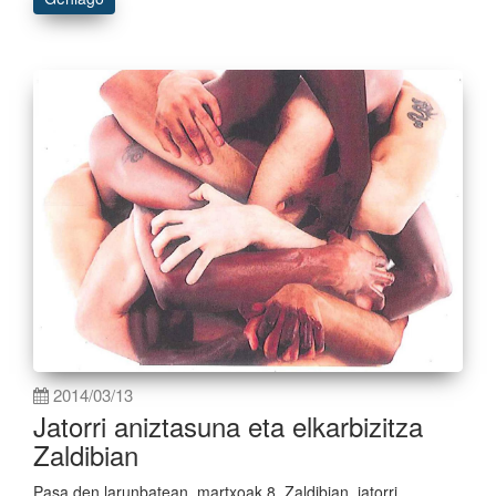
2014/03/13
Jatorri aniztasuna eta elkarbizitza
Zaldibian
Pasa den larunbatean, martxoak 8, Zaldibian, jatorri