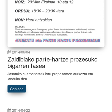
2014/06/04
Zaldibiako parte-hartze prozesuko
bigarren fasea
Jasotako ekarpenetatik hiru proposamen aurkeztu eta
landuko dira.
Gehiago
2014/04/22