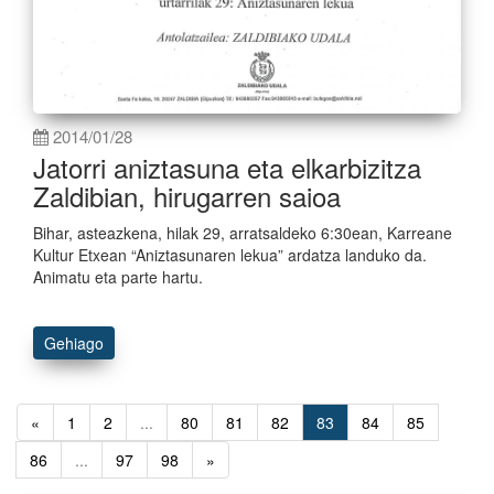
2014/01/28
Jatorri aniztasuna eta elkarbizitza
Zaldibian, hirugarren saioa
Bihar, asteazkena, hilak 29, arratsaldeko 6:30ean, Karreane
Kultur Etxean “Aniztasunaren lekua” ardatza landuko da.
Animatu eta parte hartu.
Gehiago
«
1
2
...
80
81
82
83
84
85
86
...
97
98
»