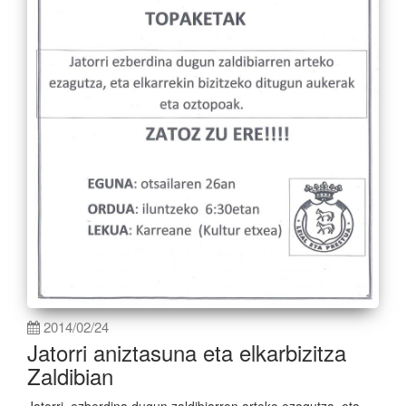
2014/02/24
Jatorri aniztasuna eta elkarbizitza
Zaldibian
Jatorri ezberdina dugun zaldibiarron arteko ezagutza, eta