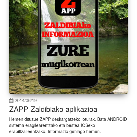
2014/06/19
ZAPP Zaldibiako aplikazioa
Hemen dituzue ZAPP deskargatzeko loturak. Bata ANDROID
sistema eragilearentzako eta bestea IOSeko
erabiltzaileentzako. Informazio gehiago hemen.