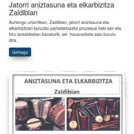
Jatorri aniztasuna eta elkarbizitza
Zaldibian
Aurtengo urtarrilean, Zaldibian, jatorri aniztasuna eta
elkarbizitzari buruzko partaidetzazko prozesua ireki zen eta
hiru lantaldeetan banaturik, sei hausnarketa saio burutu
dira.
Gehiago