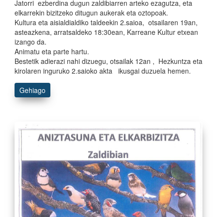
Jatorri ezberdina dugun zaldibiarren arteko ezagutza, eta
elkarrekin bizitzeko ditugun aukerak eta oztopoak.
Kultura eta aisialdialdiko taldeekin 2.saioa, otsailaren 19an,
asteazkena, arratsaldeko 18:30ean, Karreane Kultur etxean
izango da.
Animatu eta parte hartu.
Bestetik adierazi nahi dizuegu, otsailak 12an , Hezkuntza eta
kirolaren inguruko 2.saioko akta ikusgai duzuela hemen.
Gehiago