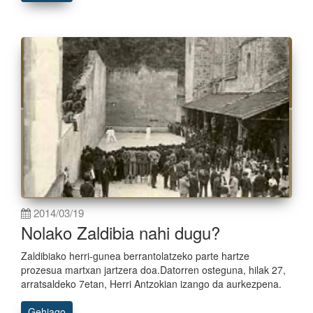
2014/03/19
Nolako Zaldibia nahi dugu?
Zaldibiako herri-gunea berrantolatzeko parte hartze
prozesua martxan jartzera doa.Datorren osteguna, hilak 27,
arratsaldeko 7etan, Herri Antzokian izango da aurkezpena.
Gehiago