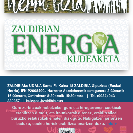
ZALDIBIAko UDALA Santa Fe Kalea 18 ZALDIBIA Gipuzkoa (Euskal
Herria). IFK P2008400J Harrera: Astelehenetik ostegunera 8:30etatik
16:00etara, Ostiraletan 8:30etatik 15:30etara. | Tel. (0034) 943
880357 | bulegoa@zaldibia.eus
Gure zerbitzuak hobetzeko, gure eta hirugarrenen cookieak
Erabilerraztasuna
Lege
Datuen
Erabilera
erabiltzen ditugu, eta iraunkorrak direnez, erabiltzaileei
informazioa
babesa
baldintzak
buruzko estatistikak ematen dizkigute. Nabigatzen jarraitzen
baduzu, cookie horiek erabiltzea onartzen duzu.
info +