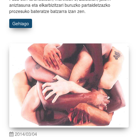
aniztasuna eta elkarbizitzari buruzko partaidetzazko
prozesuko bateratze batzarra izan zen.
Gehiago
2014/03/04