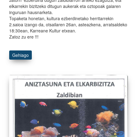
elkarrekin bizitzeko ditugun aukerak eta oztopoak gaiaren
inguruan hausnarketa.
Topaketa honetan, kultura ezberdinetako herritarrekin
2.saioa izango da, otsailaren 26an, asteazkena, arratsaldeko
18:30ean, Karreane Kultur etxean.
Zatoz zu ere !!!
Gehiago