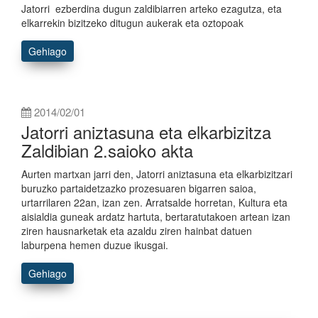
Jatorri ezberdina dugun zaldibiarren arteko ezagutza, eta
elkarrekin bizitzeko ditugun aukerak eta oztopoak
Gehiago
2014/02/01
Jatorri aniztasuna eta elkarbizitza
Zaldibian 2.saioko akta
Aurten martxan jarri den, Jatorri aniztasuna eta elkarbizitzari
buruzko partaidetzazko prozesuaren bigarren saioa,
urtarrilaren 22an, izan zen. Arratsalde horretan, Kultura eta
aisialdia guneak ardatz hartuta, bertaratutakoen artean izan
ziren hausnarketak eta azaldu ziren hainbat datuen
laburpena hemen duzue ikusgai.
Gehiago