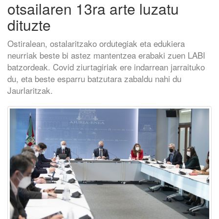
otsailaren 13ra arte luzatu
dituzte
Ostiralean, ostalaritzako ordutegiak eta edukiera
neurriak beste bi astez mantentzea erabaki zuen LABI
batzordeak. Covid ziurtagiriak ere indarrean jarraituko
du, eta beste esparru batzutara zabaldu nahi du
Jaurlaritzak.