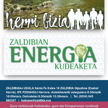
ZALDIBIAko UDALA Santa Fe Kalea 18 ZALDIBIA Gipuzkoa (Euskal
Herria). IFK P2008400J Harrera: Astelehenetik ostegunera 8:30etatik
16:00etara, Ostiraletan 8:30etatik 15:30etara. | Tel. (0034) 943
880357 | bulegoa@zaldibia.eus
Gure zerbitzuak hobetzeko, gure eta hirugarrenen cookieak