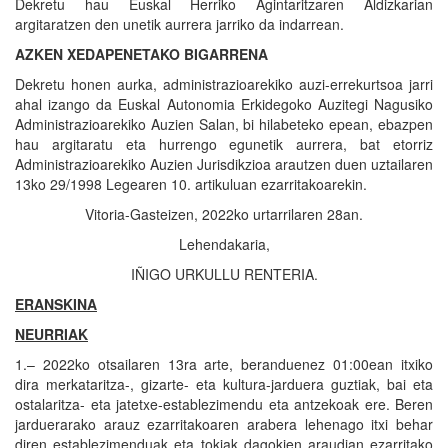
Dekretu hau Euskal Herriko Agintaritzaren Aldizkarian
argitaratzen den unetik aurrera jarriko da indarrean.
AZKEN XEDAPENETAKO BIGARRENA
Dekretu honen aurka, administrazioarekiko auzi-errekurtsoa jarri
ahal izango da Euskal Autonomia Erkidegoko Auzitegi Nagusiko
Administrazioarekiko Auzien Salan, bi hilabeteko epean, ebazpen
hau argitaratu eta hurrengo egunetik aurrera, bat etorriz
Administrazioarekiko Auzien Jurisdikzioa arautzen duen uztailaren
13ko 29/1998 Legearen 10. artikuluan ezarritakoarekin.
Vitoria-Gasteizen, 2022ko urtarrilaren 28an.
Lehendakaria,
IÑIGO URKULLU RENTERIA.
ERANSKINA
NEURRIAK
1.– 2022ko otsailaren 13ra arte, beranduenez 01:00ean itxiko
dira merkataritza-, gizarte- eta kultura-jarduera guztiak, bai eta
ostalaritza- eta jatetxe-establezimendu eta antzekoak ere. Beren
jarduerarako arauz ezarritakoaren arabera lehenago itxi behar
diren establezimenduak eta tokiak dagokien araudian ezarritako