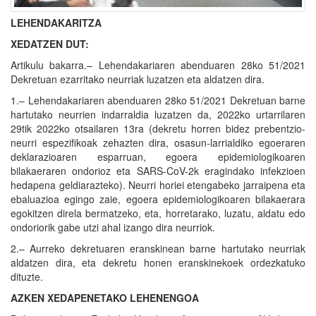
LEHENDAKARITZA
XEDATZEN DUT:
Artikulu bakarra.– Lehendakariaren abenduaren 28ko 51/2021
Dekretuan ezarritako neurriak luzatzen eta aldatzen dira.
1.– Lehendakariaren abenduaren 28ko 51/2021 Dekretuan barne
hartutako neurrien indarraldia luzatzen da, 2022ko urtarrilaren
29tik 2022ko otsailaren 13ra (dekretu horren bidez prebentzio-
neurri espezifikoak zehazten dira, osasun-larrialdiko egoeraren
deklarazioaren esparruan, egoera epidemiologikoaren
bilakaeraren ondorioz eta SARS-CoV-2k eragindako infekzioen
hedapena geldiarazteko). Neurri horiei etengabeko jarraipena eta
ebaluazioa egingo zaie, egoera epidemiologikoaren bilakaerara
egokitzen direla bermatzeko, eta, horretarako, luzatu, aldatu edo
ondoriorik gabe utzi ahal izango dira neurriok.
2.– Aurreko dekretuaren eranskinean barne hartutako neurriak
aldatzen dira, eta dekretu honen eranskinekoek ordezkatuko
dituzte.
AZKEN XEDAPENETAKO LEHENENGOA