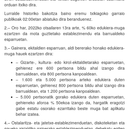
orduan itxiko dira.
Lurralde historiko bakoitza baino eremu txikiagoko garraio
publikoak 02:00etan abiatuko dira beranduenez.
2.– Oro har, 2022ko otsailaren 13ra arte, % 60ko edukiera-muga
ezartzen da mota guztietako establezimendu eta barrualdeko
esparruetan.
3.– Gainera, ekitaldien esparruan, aldi bererako honako edukiera-
muga hauek ezartzen dira:
– Gizarte-, kultura- edo kirol-ekitaldietarako esparruetan,
gehienez ere 600 pertsona bildu ahal izango dira
barrualdean, eta 800 pertsona kanpoaldean.
– 1.600 eta 5.000 pertsona arteko edukiera duten
esparruetan, gehienez 800 pertsona bildu ahal izango dira
barrualdean, eta 1.200 pertsona kanpoaldean.
– 5.000 pertsonatik gorako edukiera duten esparruetan,
gehieneko aforoa % 50ekoa izango da, hargatik eragotzi
gabe estatu osorako ezarritako beste muga bat aplikatu
behar izatea.
4.– Ostalaritza- eta jatetxe-establezimenduetan, diskoteketan eta
gaueko aisialdiko gainerako establezimenduetan, debekatu egiten