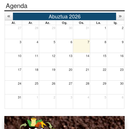
Agenda
Abuztua 2026
Al.
Ar.
Az.
Og.
Os.
La.
Ig.
27
28
29
30
31
1
2
3
4
5
6
7
8
9
10
11
12
13
14
15
16
17
18
19
20
21
22
23
24
25
26
27
28
29
30
31
1
2
3
4
5
6