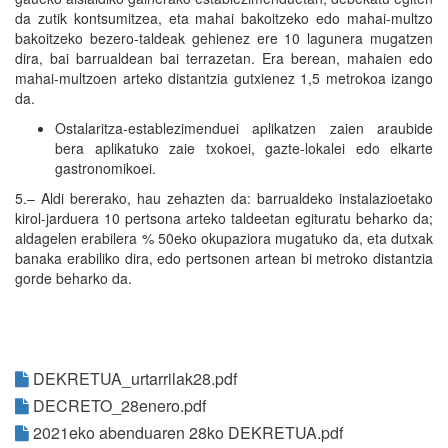
da zutik kontsumitzea, eta mahai bakoitzeko edo mahai-multzo
bakoitzeko bezero-taldeak gehienez ere 10 lagunera mugatzen
dira, bai barrualdean bai terrazetan. Era berean, mahaien edo
mahai-multzoen arteko distantzia gutxienez 1,5 metrokoa izango
da.
Ostalaritza-establezimenduei aplikatzen zaien araubide
bera aplikatuko zaie txokoei, gazte-lokalei edo elkarte
gastronomikoei.
5.– Aldi bererako, hau zehazten da: barrualdeko instalazioetako
kirol-jarduera 10 pertsona arteko taldeetan egituratu beharko da;
aldagelen erabilera % 50eko okupaziora mugatuko da, eta dutxak
banaka erabiliko dira, edo pertsonen artean bi metroko distantzia
gorde beharko da.
DEKRETUA_urtarrilak28.pdf
DECRETO_28enero.pdf
2021eko abenduaren 28ko DEKRETUA.pdf