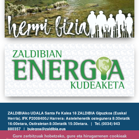
ZALDIBIAko UDALA Santa Fe Kalea 18 ZALDIBIA Gipuzkoa (Euskal
Herria). IFK P2008400J Harrera: Astelehenetik ostegunera 8:30etatik
16:00etara, Ostiraletan 8:30etatik 15:30etara. | Tel. (0034) 943
880357 | bulegoa@zaldibia.eus
Gure zerbitzuak hobetzeko, gure eta hirugarrenen cookieak