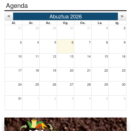
Agenda
Abuztua 2026
Al.
Ar.
Az.
Og.
Os.
La.
Ig.
27
28
29
30
31
1
2
3
4
5
6
7
8
9
10
11
12
13
14
15
16
17
18
19
20
21
22
23
24
25
26
27
28
29
30
31
1
2
3
4
5
6