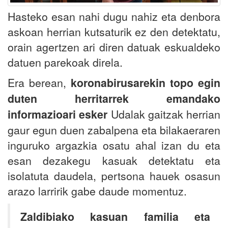
Hasteko esan nahi dugu nahiz eta denbora
askoan herrian kutsaturik ez den detektatu,
orain agertzen ari diren datuak eskualdeko
datuen parekoak direla.
Era berean,
koronabirusarekin topo egin
duten herritarrek emandako
informazioari esker
Udalak gaitzak herrian
gaur egun duen zabalpena eta bilakaeraren
inguruko argazkia osatu ahal izan du eta
esan dezakegu kasuak detektatu eta
isolatuta daudela, pertsona hauek osasun
arazo larririk gabe daude momentuz.
Zaldibiako kasuan familia eta