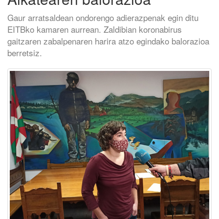
Gaur arratsaldean ondorengo adierazpenak egin ditu
EITBko kamaren aurrean. Zaldibian koronabirus
gaitzaren zabalpenaren harira atzo egindako balorazioa
berretsiz.