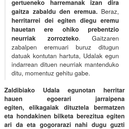
gertueneko harremanak izan dira
gaitza zabaldu den eremua.
Beraz,
herritarrei dei egiten diegu eremu
hauetan ere ohiko prebentzio
neurriak zorrozteko
. Gaitzaren
zabalpen eremuari buruz ditugun
datuak kontutan hartuta, Udalak egun
indarrean dituen neurriak mantenduko
ditu, momentuz gehitu gabe.
Zaldibiako Udala egunotan herritar
hauen egoerari jarraipena
egiten, elikagaiak dituztela bermatzen
eta hondakinen bilketa berezitua egiten
ari da eta gogorarazi nahi dugu guzti