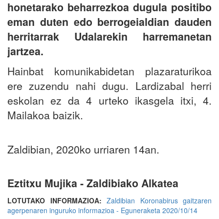
honetarako beharrezkoa dugula positibo
eman duten edo berrogeialdian dauden
herritarrak Udalarekin harremanetan
jartzea.
Hainbat komunikabidetan plazaraturikoa
ere zuzendu nahi dugu. Lardizabal herri
eskolan ez da 4 urteko ikasgela itxi, 4.
Mailakoa baizik.
Zaldibian, 2020ko urriaren 14an.
Eztitxu Mujika - Zaldibiako Alkatea
LOTUTAKO INFORMAZIOA:
Zaldibian Koronabirus gaitzaren
agerpenaren inguruko informazioa - Eguneraketa 2020/10/14