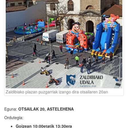
Zaldibiako plazan puzgarriak izango dira otsailaren 20an
Eguna:
OTSAILAK 20, ASTELEHENA
Ordutegia:
Goizean 10:00etatik 13:30era