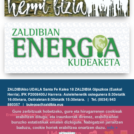
ZALDIBIAko UDALA Santa Fe Kalea 18 ZALDIBIA Gipuzkoa (Euskal
Herria). IFK P2008400J Harrera: Astelehenetik ostegunera 8:30etatik
16:00etara, Ostiraletan 8:30etatik 15:30etara. | Tel. (0034) 943
880357 | bulegoa@zaldibia.eus
Gure zerbitzuak hobetzeko, gure eta hirugarrenen cookieak
Erabilerraztasuna
Lege
Datuen
Erabilera
erabiltzen ditugu, eta iraunkorrak direnez, erabiltzaileei
informazioa
babesa
baldintzak
buruzko estatistikak ematen dizkigute. Nabigatzen jarraitzen
baduzu, cookie horiek erabiltzea onartzen duzu.
info +