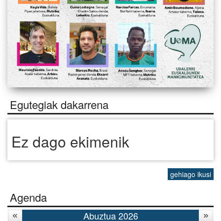
Egutegiak dakarrena
Ez dago ekimenik
gehiago ikusi
Agenda
Abuztua 2026