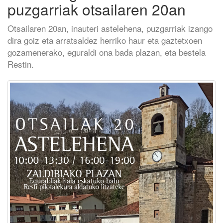
puzgarriak otsailaren 20an
Otsailaren 20an, inauteri astelehena, puzgarriak izango
dira goiz eta arratsaldez herriko haur eta gaztetxoen
gozamenerako, eguraldi ona bada plazan, eta bestela
Restin.