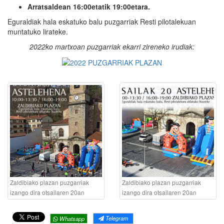
Arratsaldean 16:00etatik 19:00etara.
Eguraldiak hala eskatuko balu puzgarriak Resti pilotalekuan
muntatuko lirateke.
2022ko martxoan puzgarriak ekarri zireneko irudiak:
Zaldibiako plazan puzgarriak
Zaldibiako plazan puzgarriak
izango dira otsailaren 20an
izango dira otsailaren 20an
Telegram
Whatsapp