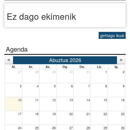
Ez dago ekimenik
gehiago ikusi
Agenda
Abuztua 2026
Al.
Ar.
Az.
Og.
Os.
La.
Ig.
27
28
29
30
31
1
2
3
4
5
6
7
8
9
10
11
12
13
14
15
16
17
18
19
20
21
22
23
24
25
26
27
28
29
30