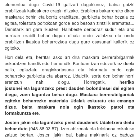
elementua dugu Covid-19 gaitzari dagokionez, baina gaizki
erabiltzeak kalteak ere eragin ditzake. Erabilera bakarrerako diren
maskarak behin eta berriz erabiltzea, garbiketa behar bezala ez
egitea, tolestuta poltxikoan gorde edo besoan zintzilik eramatea...
Denetarik ari gara ikusten. Hainbeste denboraz sudur eta aho
aurrean erabili behar dugun oihala ondo zaintzea eta ondo
erabiltzen ikastea beharrezkoa dugu gure osasunari kalterik ez
egiteko.
Hori dela eta, herritar asko ari dira maskara berrerabilgarriak
eskuratzen handik edo hemendik. Kontuan izan edozerk ez duela
balio, egiaztatu eraginkortasuna eta informatu ondo egin
beharreko garbiketa eta abarrez. Udaletik, sortu den behar horri
erantzun nahi diogu. Horregatik,
herriko
jostunei
eta
laguntzeko prest dauden bolondresei
dei
egiten
diegu
,
zuen
laguntza
behar
dugu
.
Maskara
berrerabilgarriak
egiteko
beharrezko
materiala
Udalak
eskuratu
eta
emango
dizue
,
baita
maskara
nola
egin
ikasteko
patroi
eta
formakuntza ere
.
Josten
jakin
eta
laguntzeko
prest
daudenek
Udaletxera
deitu
behar
dute
(943 88 03 57). Izen abizenak eta telefonoa eskatuko
zaizue bertan. Josten jakin bai, baina makinarik ez baduzu