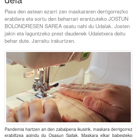
Pasa den astean ezarri zen maskararen derrigorrezko
erabilera eta sortu den beharrari erantzuteko JOSTUN
BOLONDRESEN SAREA osatu nahi du Udalak. Josten
jakin eta laguntzeko prest daudenek Udaletxera deitu
behar dute. Jarraitu irakurtzen.
Pandemia hartzen ari den zabalpena ikusirik, maskara derrigorrez
erabiltzea agindu du Osasun Sailak. Maskara elkar babesteko