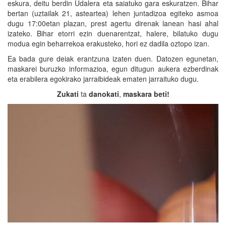
eskura, deitu berdin Udalera eta saiatuko gara eskuratzen. Bihar
bertan (uztailak 21, asteartea) lehen juntadizoa egiteko asmoa
dugu 17:00etan plazan, prest agertu direnak lanean hasi ahal
izateko. Bihar etorri ezin duenarentzat, halere, bilatuko dugu
modua egin beharrekoa erakusteko, hori ez dadila oztopo izan.
Ea bada gure deiak erantzuna izaten duen. Datozen egunetan,
maskarei buruzko informazioa, egun ditugun aukera ezberdinak
eta erabilera egokirako jarraibideak ematen jarraituko dugu.
Zukati
ta
danokati
,
maskara
beti!