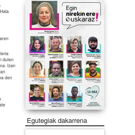
a
 Hala
earen
leria
n duten
una. Izan
lan
oa den
a
ate
Egutegiak dakarrena