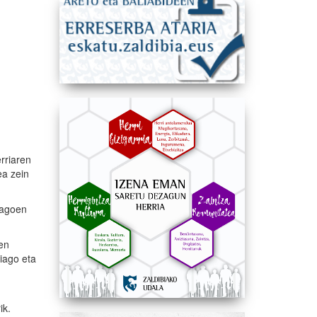
rriaren
ea zein
dagoen
nen
iago eta
ik.