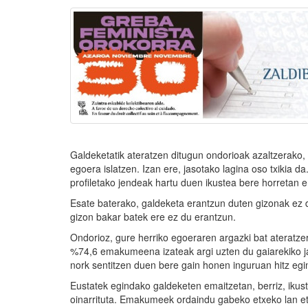
Galdeketatik ateratzen ditugun ondorioak azaltzerako,
egoera islatzen. Izan ere, jasotako lagina oso txikia da
profiletako jendeak hartu duen ikustea bere horretan 
Esate baterako, galdeketa erantzun duten gizonak ez di
gizon bakar batek ere ez du erantzun.
Ondorioz, gure herriko egoeraren argazki bat ateratze
%74,6 emakumeena izateak argi uzten du gaiarekiko ja
nork sentitzen duen bere gain honen inguruan hitz eg
Eustatek egindako galdeketen emaitzetan, berriz, ikus
oinarrituta. Emakumeek ordaindu gabeko etxeko lan eta