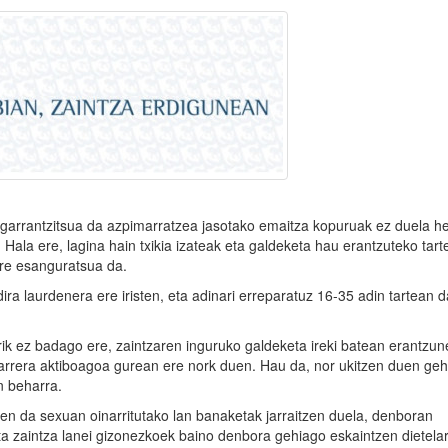
 garrantzitsua da azpimarratzea jasotako emaitza kopuruak ez duela he
. Hala ere, lagina hain txikia izateak eta galdeketa hau erantzuteko tart
ere esanguratsua da.
ra laurdenera ere iristen, eta adinari erreparatuz 16-35 adin tartean 
rik ez badago ere, zaintzaren inguruko galdeketa ireki batean erantzu
rrera aktiboagoa gurean ere nork duen. Hau da, nor ukitzen duen geh
in beharra.
ten da sexuan oinarritutako lan banaketak jarraitzen duela, denboran
 zaintza lanei gizonezkoek baino denbora gehiago eskaintzen dietelar