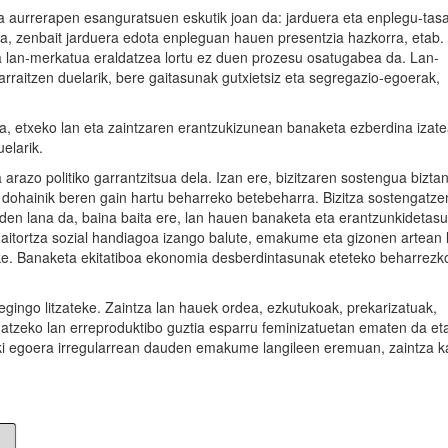
 aurrerapen esanguratsuen eskutik joan da: jarduera eta enplegu-tas
, zenbait jarduera edota enpleguan hauen presentzia hazkorra, etab.
lan-merkatua eraldatzea lortu ez duen prozesu osatugabea da. Lan-
raitzen duelarik, bere gaitasunak gutxietsiz eta segregazio-egoerak,
 etxeko lan eta zaintzaren erantzukizunean banaketa ezberdina izat
elarik.
azo politiko garrantzitsua dela. Izan ere, bizitzaren sostengua biztan
 dohainik beren gain hartu beharreko betebeharra. Bizitza sostengatze
a den lana da, baina baita ere, lan hauen banaketa eta erantzunkidetas
aitortza sozial handiagoa izango balute, emakume eta gizonen artean 
ke. Banaketa ekitatiboa ekonomia desberdintasunak eteteko beharrezk
gingo litzateke. Zaintza lan hauek ordea, ezkutukoak, prekarizatuak,
ngatzeko lan erreproduktibo guztia esparru feminizatuetan ematen da et
ziki egoera irregularrean dauden emakume langileen eremuan, zaintza k