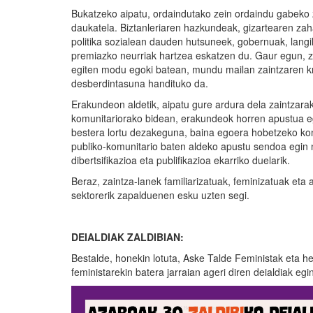
Bukatzeko aipatu, ordaindutako zein ordaindu gabeko z
daukatela. Biztanleriaren hazkundeak, gizartearen za
politika sozialean dauden hutsuneek, gobernuak, langil
premiazko neurriak hartzea eskatzen du. Gaur egun, za
egiten modu egoki batean, mundu mailan zaintzaren kri
desberdintasuna handituko da.
Erakundeon aldetik, aipatu gure ardura dela zaintzara
komunitariorako bidean, erakundeok horren apustua eg
bestera lortu dezakeguna, baina egoera hobetzeko kon
publiko-komunitario baten aldeko apustu sendoa egin 
dibertsifikazioa eta publifikazioa ekarriko duelarik.
Beraz, zaintza-lanek familiarizatuak, feminizatuak eta a
sektorerik zapalduenen esku uzten segi.
DEIALDIAK ZALDIBIAN:
Bestalde, honekin lotuta, Aske Talde Feministak eta h
feministarekin batera jarraian ageri diren deialdiak egi