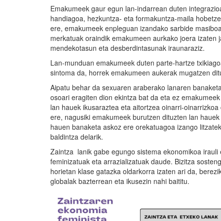
Emakumeek gaur egun lan-indarrean duten integrazioa
handiagoa, hezkuntza- eta formakuntza-maila hobetzea
ere, emakumeek enpleguan izandako sarbide masiboa 
merkatuak oraindik emakumeen aurkako joera izaten jar
mendekotasun eta desberdintasunak iraunaraziz.
Lan-munduan emakumeek duten parte-hartze txikiagoa,
sintoma da, horrek emakumeen aukerak mugatzen ditu
Aipatu behar da sexuaren araberako lanaren banaketa ar
osoari eragiten dion ekintza bat da eta ez emakumeek
lan hauek ikusaraztea eta aitortzea oinarri-oinarrizko
ere, nagusiki emakumeek burutzen dituzten lan hauek 
hauen banaketa askoz ere orekatuagoa izango litzate
baldintza delarik.
Zaintza lanik gabe egungo sistema ekonomikoa irauli e
feminizatuak eta arrazializatuak daude. Bizitza soste
horietan klase gatazka oldarkorra izaten ari da, bere
globalak bazterrean eta ikusezin nahi baititu.