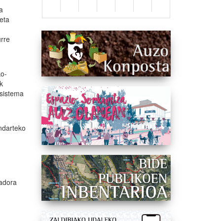
a
eta
n
urre
ko-
k
 sistema
endarteko
nadora