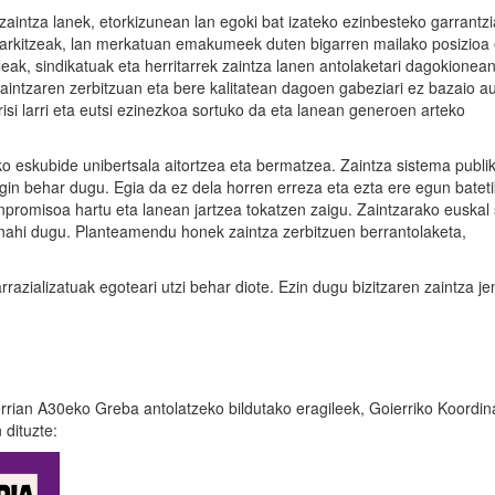
aintza lanek, etorkizunean lan egoki bat izateko ezinbesteko garrantzi
harkitzeak, lan merkatuan emakumeek duten bigarren mailako posizioa 
eak, sindikatuak eta herritarrek zaintza lanen antolaketari dagokionea
intzaren zerbitzuan eta bere kalitatean dagoen gabeziari ez bazaio a
si larri eta eutsi ezinezkoa sortuko da eta lanean generoen arteko
ko eskubide unibertsala aitortzea eta bermatzea. Zaintza sistema publi
in behar dugu. Egia da ez dela horren erreza eta ezta ere egun bateti
promisoa hartu eta lanean jartzea tokatzen zaigu. Zaintzarako euskal
nahi dugu. Planteamendu honek zaintza zerbitzuen berrantolaketa,
rrazializatuak egoteari utzi behar diote. Ezin dugu bizitzaren zaintza j
errian A30eko Greba antolatzeko bildutako eragileek, Goierriko Koordi
n dituzte: