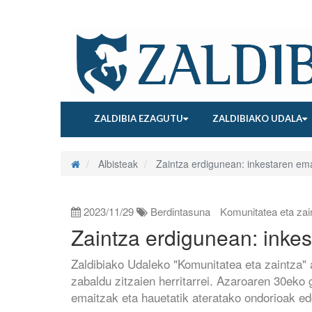
ZALDIBIA EZAGUTU
ZALDIBIAKO UDALA
Albisteak
Zaintza erdigunean: inkestaren ema
2023/11/29
Berdintasuna
Komunitatea eta zai
Zaintza erdigunean: inke
Zaldibiako Udaleko "Komunitatea eta zaintza" 
zabaldu zitzaien herritarrei. Azaroaren 30eko
emaitzak eta hauetatik ateratako ondorioak ed