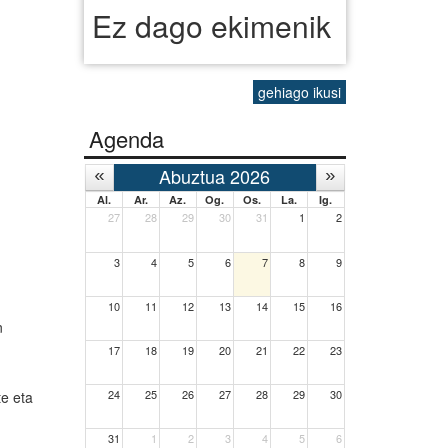
Ez dago ekimenik
gehiago ikusi
Agenda
Abuztua 2026
Al.
Ar.
Az.
Og.
Os.
La.
Ig.
27
28
29
30
31
1
2
3
4
5
6
7
8
9
10
11
12
13
14
15
16
n
17
18
19
20
21
22
23
24
25
26
27
28
29
30
te eta
31
1
2
3
4
5
6