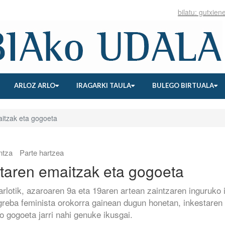
ARLOZ ARLO
IRAGARKI TAULA
BULEGO BIRTUALA
itzak eta gogoeta
ntza
Parte hartzea
staren emaitzak eta gogoeta
arlotik, azaroaren 9a eta 19aren artean zaintzaren inguruko 
 greba feminista orokorra gainean dugun honetan, inkestaren
o gogoeta jarri nahi genuke ikusgai.