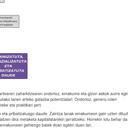
izartearen zaharkitzearen ondorioz, emakume eta gizon askok aurre egi
utako lanen arteko gatazka potentzialari. Ondorioz, genero-rolen
eke eta praktikan jarri.
o eta pribatizatuago daude. Zaintza lanak emakumeon gain uzten dituz
zen dira metaketa kapitalistarekin jarraitzeko. Horrekin lotu behar da
an emakumeen gehiengo batek doan egiten duen lan.