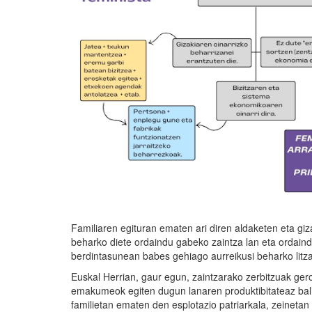
Familiaren egituran ematen ari diren aldaketen eta g
beharko diete ordaindu gabeko zaintza lan eta ordaind
berdintasunean babes gehiago aurreikusi beharko litzat
Euskal Herrian, gaur egun, zaintzarako zerbitzuak ger
emakumeok egiten dugun lanaren produktibitateaz baliat
familietan ematen den esplotazio patriarkala, zeinet