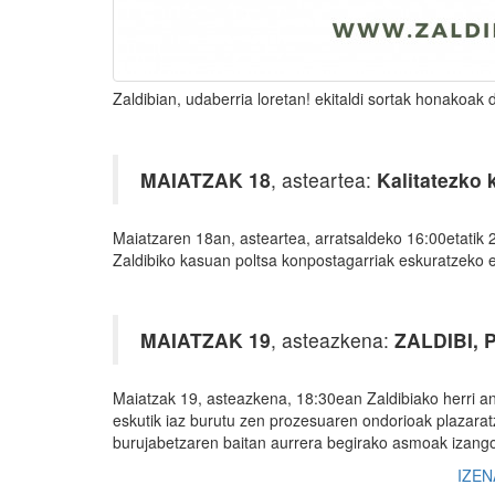
Zaldibian, udaberria loretan! ekitaldi sortak honakoak
MAIATZAK 18
, asteartea:
Kalitatezko 
Maiatzaren 18an, asteartea, arratsaldeko 16:00etatik 
Zaldibiko kasuan poltsa konpostagarriak eskuratzeko e
MAIATZAK 19
, asteazkena:
ZALDIBI, P
Maiatzak 19, asteazkena, 18:30ean Zaldibiako herri ant
eskutik iaz burutu zen prozesuaren ondorioak plazarat
burujabetzaren baitan aurrera begirako asmoak izango
IZE