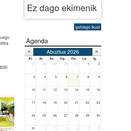
Ez dago ekimenik
gehiago ikusi
o
zuegu
Agenda
ldira
Abuztua 2026
Al.
Ar.
Az.
Og.
Os.
La.
Ig.
27
28
29
30
31
1
2
era)
3
4
5
6
7
8
9
10
11
12
13
14
15
16
17
18
19
20
21
22
23
24
25
26
27
28
29
30
31
1
2
3
4
5
6