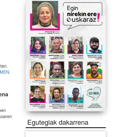
tan.
MEN.
rena
oen
ikoaren
Egutegiak dakarrena