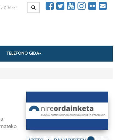
TELEFONO GIDA
ta
 emateko