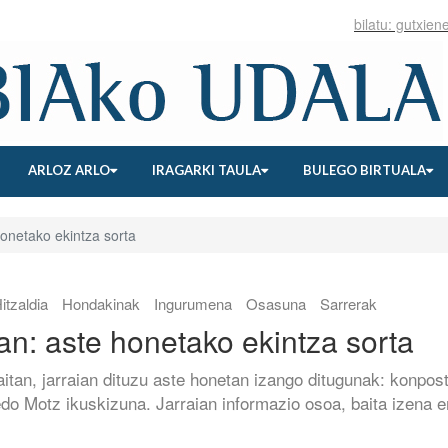
ARLOZ ARLO
IRAGARKI TAULA
BULEGO BIRTUALA
honetako ekintza sorta
itzaldia
Hondakinak
Ingurumena
Osasuna
Sarrerak
tan: aste honetako ekintza sorta
itan, jarraian dituzu aste honetan izango ditugunak: konpos
 edo Motz ikuskizuna. Jarraian informazio osoa, baita izena