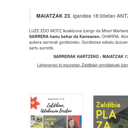
MAIATZAK 23
, igandea 18:00etan AN
LUZE EDO MOTZ ikuskizuna izango da Mirari Martiarena
SARRERA hartu behar da Karreanen.
OHARRA: Atzer
aukera sarrerak gordetzeko. Gordetzea eskatu duzuen
sartu aurretik.
SARRERAK HARTZEKO : MAIATZAK 17 A
Lehenengo bi egunetan Zaldibian erroldatuek izan