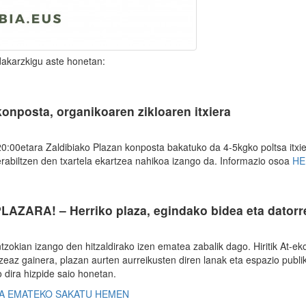
 dakarzkigu aste honetan:
konposta, organikoaren zikloaren itxiera
20:00etara Zaldibiako Plazan konposta bakatuko da 4-5kgko poltsa itxie
rabiltzen den txartela ekartzea nahikoa izango da. Informazio osoa
HE
LAZARA! – Herriko plaza, egindako bidea eta dator
zokian izango den hitzaldirako izen ematea zabalik dago. Hiritik At-ek
zeaz gainera, plazan aurten aurreikusten diren lanak eta espazio publ
 dira hizpide saio honetan.
NA EMATEKO SAKATU HEMEN