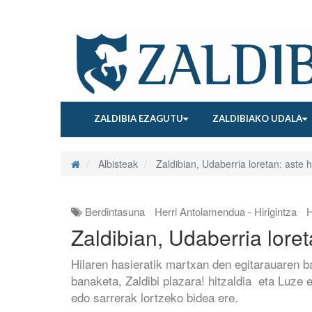
ZALDIBIA EZAGUTU
ZALDIBIAKO UDALA
Albisteak
Zaldibian, Udaberria loretan: aste 
Berdintasuna
Herri Antolamendua - Hirigintza
H
Zaldibian, Udaberria lore
Hilaren hasieratik martxan den egitarauaren ba
banaketa, Zaldibi plazara! hitzaldia eta Luze
edo sarrerak lortzeko bidea ere.