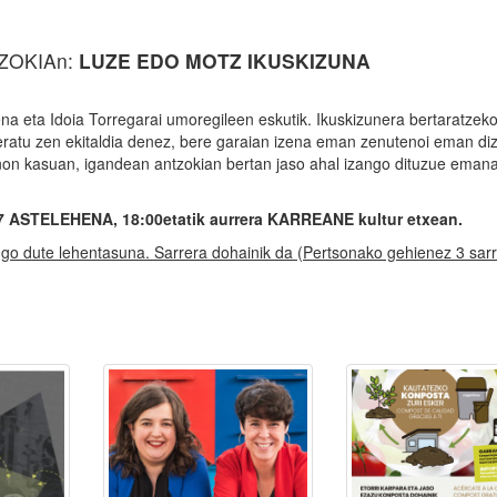
TZOKIAn:
LUZE EDO MOTZ IKUSKIZUNA
 eta Idoia Torregarai umoregileen eskutik. Ikuskizunera bertaratzek
atu zen ekitaldia denez, bere garaian izena eman zenutenoi eman di
on kasuan, igandean antzokian bertan jaso ahal izango dituzue emana
STELEHENA, 18:00etatik aurrera KARREANE kultur etxean.
go dute lehentasuna. Sarrera dohainik da (Pertsonako gehienez 3 sarr