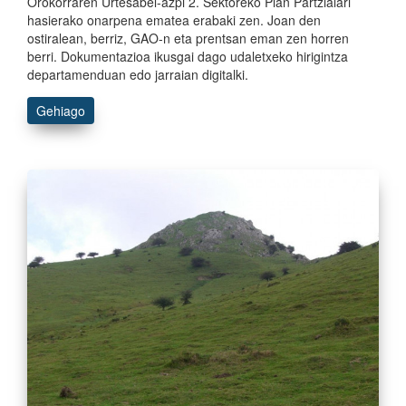
Orokorraren Urtesabel-azpi 2. Sektoreko Plan Partzialari
hasierako onarpena ematea erabaki zen. Joan den
ostiralean, berriz, GAO-n eta prentsan eman zen horren
berri. Dokumentazioa ikusgai dago udaletxeko hirigintza
departamenduan edo jarraian digitalki.
Gehiago