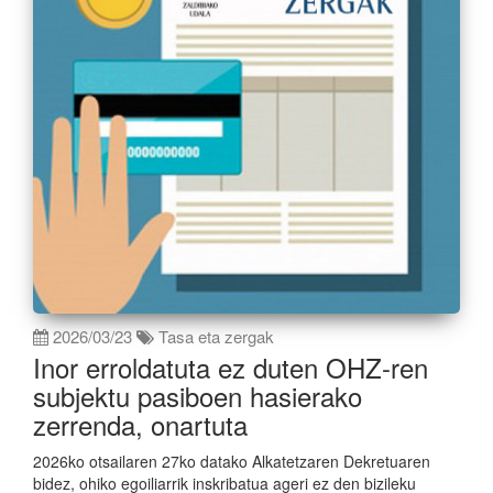
2026/03/23
Tasa eta zergak
Inor erroldatuta ez duten OHZ-ren
subjektu pasiboen hasierako
zerrenda, onartuta
2026ko otsailaren 27ko datako Alkatetzaren Dekretuaren
bidez, ohiko egoiliarrik inskribatua ageri ez den bizileku