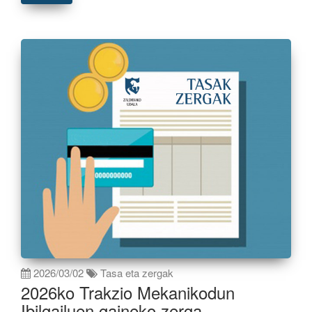
2026/03/02
Tasa eta zergak
2026ko Trakzio Mekanikodun
Ibilgailuen gaineko zerga