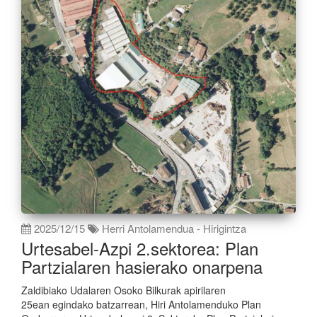
2025/12/15
Herri Antolamendua - Hirigintza
Urtesabel-Azpi 2.sektorea: Plan
Partzialaren hasierako onarpena
Zaldibiako Udalaren Osoko Bilkurak apirilaren
25ean egindako batzarrean, Hiri Antolamenduko Plan