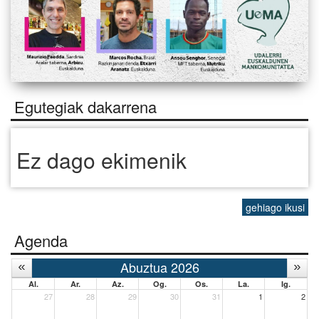
Egutegiak dakarrena
Ez dago ekimenik
gehiago ikusi
Agenda
Abuztua 2026
Al.
Ar.
Az.
Og.
Os.
La.
Ig.
27
28
29
30
31
1
2