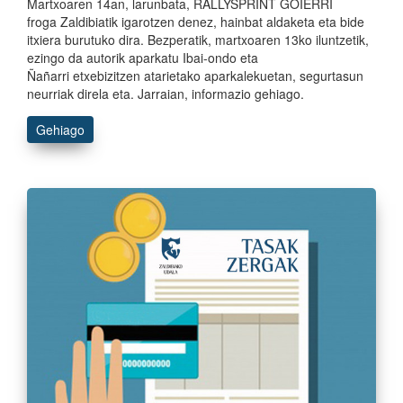
Martxoaren 14an, larunbata, RALLYSPRINT GOIERRI
froga Zaldibiatik igarotzen denez, hainbat aldaketa eta bide
itxiera burutuko dira. Bezperatik, martxoaren 13ko iluntzetik,
ezingo da autorik aparkatu Ibai-ondo eta
Ñañarri etxebizitzen atarietako aparkalekuetan, segurtasun
neurriak direla eta. Jarraian, informazio gehiago.
Gehiago