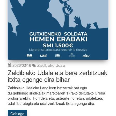
2026/03/16
Zaldibiako Udala
Zaldibiako Udala eta bere zerbitzuak
itxita egongo dira bihar
Zaldibiako Udaleko Langileen batzarrak bat egin
du gehiengo sindikalak martxoaren 17rako deitutako Greba
orokorrarekin. Hori dela eta, astearte honetan, udaletxea,
udal liburutegia eta udal zerbitzuak itxita egongo dira.
Gehiago