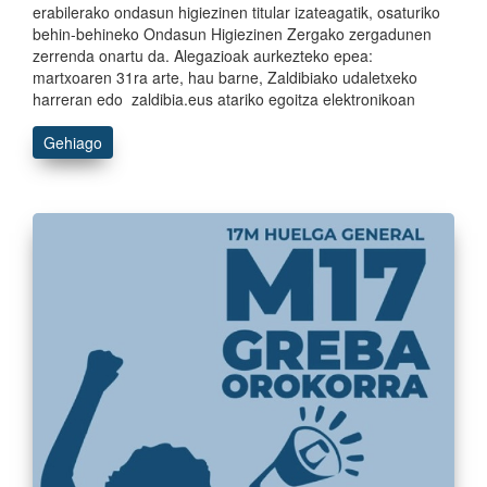
erabilerako ondasun higiezinen titular izateagatik, osaturiko
behin-behineko Ondasun Higiezinen Zergako zergadunen
zerrenda onartu da. Alegazioak aurkezteko epea:
martxoaren 31ra arte, hau barne, Zaldibiako udaletxeko
harreran edo zaldibia.eus atariko egoitza elektronikoan
Gehiago