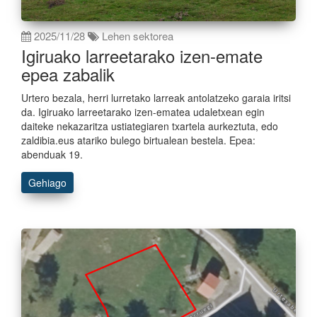
2025/11/28
Lehen sektorea
Igiruako larreetarako izen-emate
epea zabalik
Urtero bezala, herri lurretako larreak antolatzeko garaia iritsi
da. Igiruako larreetarako izen-ematea udaletxean egin
daiteke nekazaritza ustiategiaren txartela aurkeztuta, edo
zaldibia.eus atariko bulego birtualean bestela. Epea:
abenduak 19.
Gehiago