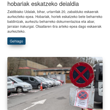
hobariak eskatzeko deialdia
Zaldibiako Udalak, bihar, urtarrilak 20, zabalduko eskaerak
aurkezteko epea. Hobariak, horiek eskatzeko bete beharreko
baldintzak, aurkeztu beharreko dokumentazioa eta abar,
jarraian irakurgai. Otsailaren 6ra arteko epea dago eskaerak
aurkezteko.
Gehiago