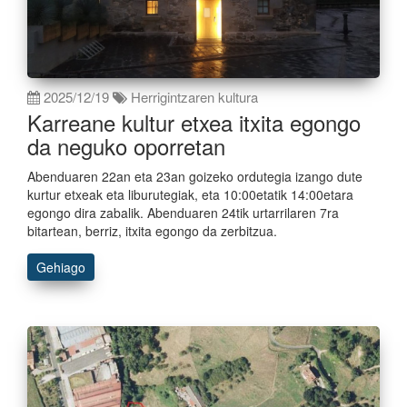
2025/12/19
Herrigintzaren kultura
Karreane kultur etxea itxita egongo
da neguko oporretan
Abenduaren 22an eta 23an goizeko ordutegia izango dute
kurtur etxeak eta liburutegiak, eta 10:00etatik 14:00etara
egongo dira zabalik. Abenduaren 24tik urtarrilaren 7ra
bitartean, berriz, itxita egongo da zerbitzua.
Gehiago