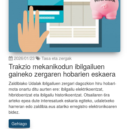
2026/01/23
Tasa eta zergak
Trakzio mekanikodun ibilgailuen
gaineko zergaren hobarien eskaera
Zaldibiako Udalak ibilgailuen zergari dagozkion hiru hobari-
mota onartu ditu aurten ere: ibilgailu elektrikoentzat,
hibridoentzat eta ibilgailu historikoentzat. Otsailaren 6ra
arteko epea dute interesatuek eskaria egiteko, udaletxeko
harreran edo zaldibia.eus atariko erregistro elektronikoaren
bidez.
Gehiago