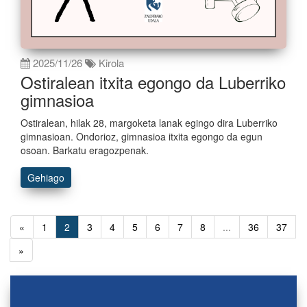
2025/11/26
Kirola
Ostiralean itxita egongo da Luberriko
gimnasioa
Ostiralean, hilak 28, margoketa lanak egingo dira Luberriko
gimnasioan. Ondorioz, gimnasioa itxita egongo da egun
osoan. Barkatu eragozpenak.
Gehiago
«
1
2
3
4
5
6
7
8
...
36
37
»