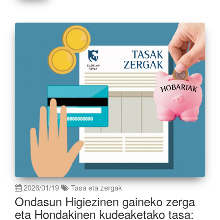
2026/01/19
Tasa eta zergak
Ondasun Higiezinen gaineko zerga
eta Hondakinen kudeaketako tasa: