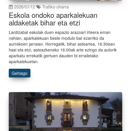
2026/01/12
Trafiko oharra
Eskola ondoko aparkalekuan
aldaketak bihar eta etzi
Lardizabal eskolak duen espazio arazoari irteera eman
nahian, aparkalekuan beste modulo bat ezarriko da
aurrekoen jarraian. Horregatik, bihar asteartea, 16:30ean
hasi eta etzi, asteazkeneko 16:00ak arte ezingo da autorik
aparkatu errekatik gertuen dauden bi errailetako
aparkalekuetan.
Gehiago