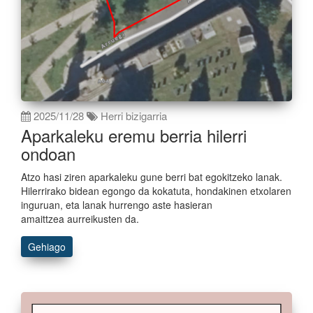
2025/11/28
Herri bizigarria
Aparkaleku eremu berria hilerri
ondoan
Atzo hasi ziren aparkaleku gune berri bat egokitzeko lanak.
Hilerrirako bidean egongo da kokatuta, hondakinen etxolaren
inguruan, eta lanak hurrengo aste hasieran
amaittzea aurreikusten da.
Gehiago