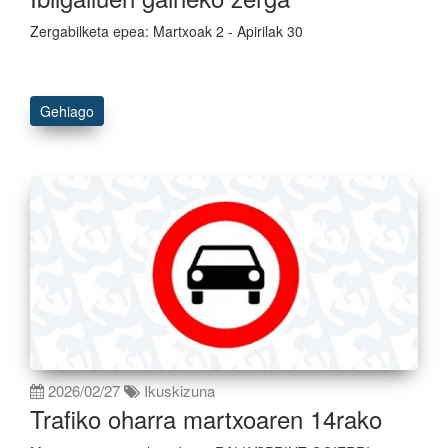
Zergabilketa epea: Martxoak 2 - Apirilak 30
Gehiago
2026/02/27
Ikuskizuna
Trafiko oharra martxoaren 14rako