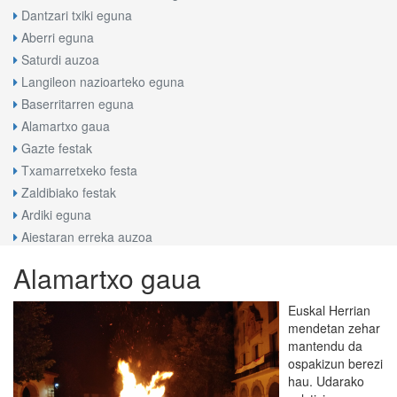
Dantzari txiki eguna
Aberri eguna
Saturdi auzoa
Langileon nazioarteko eguna
Baserritarren eguna
Alamartxo gaua
Gazte festak
Txamarretxeko festa
Zaldibiako festak
Ardiki eguna
Aiestaran erreka auzoa
Alamartxo gaua
Euskal Herrian
mendetan zehar
mantendu da
ospakizun berezi
hau. Udarako