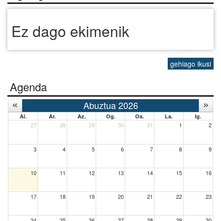
Ez dago ekimenik
gehiago ikusi
Agenda
Abuztua 2026
Al.
Ar.
Az.
Og.
Os.
La.
Ig.
27
28
29
30
31
1
2
3
4
5
6
7
8
9
10
11
12
13
14
15
16
17
18
19
20
21
22
23
24
25
26
27
28
29
30