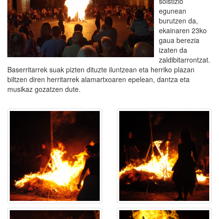
solstizio
egunean
burutzen da,
ekainaren 23ko
gaua berezia
izaten da
zaldibitarrontzat.
Baserritarrek suak pizten dituzte iluntzean eta herriko plazan
biltzen diren herritarrek alamartxoaren epelean, dantza eta
musikaz gozatzen dute.