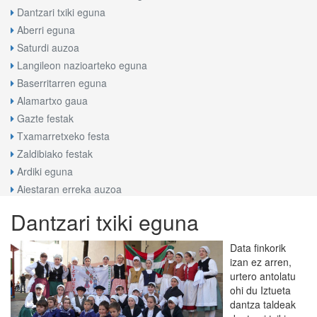
Dantzari txiki eguna
Aberri eguna
Saturdi auzoa
Langileon nazioarteko eguna
Baserritarren eguna
Alamartxo gaua
Gazte festak
Txamarretxeko festa
Zaldibiako festak
Ardiki eguna
Aiestaran erreka auzoa
Dantzari txiki eguna
Data finkorik
izan ez arren,
urtero antolatu
ohi du Iztueta
dantza taldeak