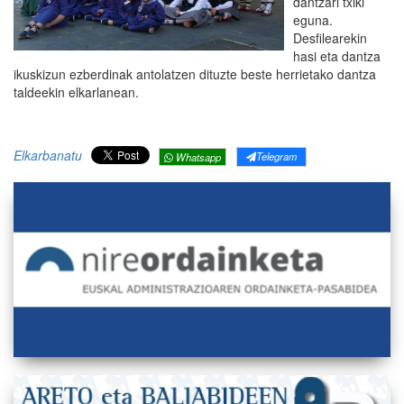
dantzari txiki
eguna.
Desfilearekin
hasi eta dantza
ikuskizun ezberdinak antolatzen dituzte beste herrietako dantza
taldeekin elkarlanean.
Elkarbanatu
Telegram
Whatsapp