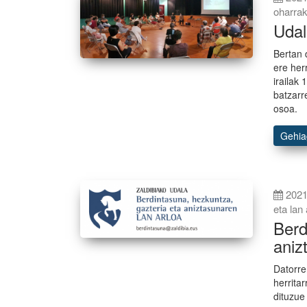
oharra
Udal
Bertan 
ere her
irailak
batzarr
osoa.
Gehi
2021
eta lan
Berd
aniz
Datorre
herrita
dituzue