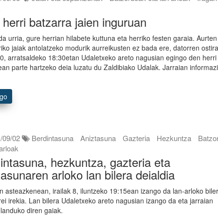
k
 herri batzarra jaien inguruan
da urria, gure herrian hilabete kuttuna eta herriko festen garaia. Aurten
riko jaiak antolatzeko modurik aurreikusten ez bada ere, datorren ostir
 10, arratsaldeko 18:30etan Udaletxeko areto nagusian egingo den herri
ean parte hartzeko deia luzatu du Zaldibiako Udalak. Jarraian informaz
ago
/09/02
Berdintasuna
Aniztasuna
Gazteria
Hezkuntza
Batzo
 arloak
intasuna, hezkuntza, gazteria eta
tasunaren arloko lan bilera deialdia
n asteazkenean, irailak 8, iluntzeko 19:15ean izango da lan-arloko bile
rrei irekia. Lan bilera Udaletxeko areto nagusian izango da eta jarraian
 landuko diren gaiak.