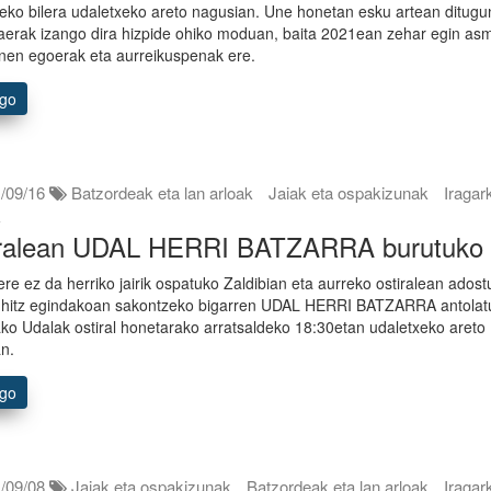
eko bilera udaletxeko areto nagusian. Une honetan esku artean ditugu
aerak izango dira hizpide ohiko moduan, baita 2021ean zehar egin as
anen egoerak eta aurreikuspenak ere.
ago
/09/16
Batzordeak eta lan arloak
Jaiak eta ospakizunak
Iragar
k
iralean UDAL HERRI BATZARRA burutuko
ere ez da herriko jairik ospatuko Zaldibian eta aurreko ostiralean adost
, hitz egindakoan sakontzeko bigarren UDAL HERRI BATZARRA antolat
ako Udalak ostiral honetarako arratsaldeko 18:30etan udaletxeko areto
n.
ago
/09/08
Jaiak eta ospakizunak
Batzordeak eta lan arloak
Iragar