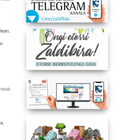
alean,
io
rdeak
ra,