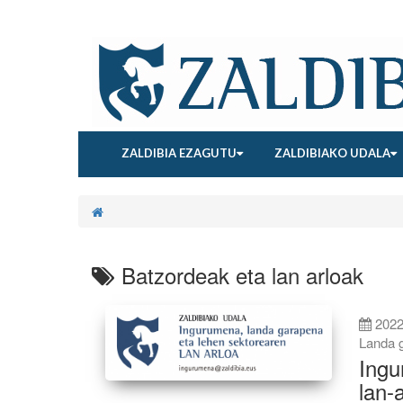
ZALDIBIA EZAGUTU
ZALDIBIAKO UDALA
Batzordeak eta lan arloak
2022
Landa 
Ingu
lan-