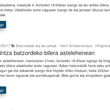
steazkena, maiatzak 4, iluntzeko 19:00etan izango da lan-arloko bilera,
rrei irekia. Udaletxeko areto nagusian izango da eta jarraian dituzue la
aiak.
ago
/03/17
Batzordeak eta lan arloak
Herri Antolamendua - Hirigintz
gintza batzordeko bilera astelehenean
n astelehenean, martxoaren 21ean, iluntzeko 18:45ean egingo da hirig
eko bilera udaletxeko areto nagusian. Azken batzordetik hona esku ar
tugun gai eta eskaerak izango dira hizpide ohiko moduan, baita 2022an
ren lanen egoerak eta aurreikuspenak, Bide-gorria eta errepideen gai
ago