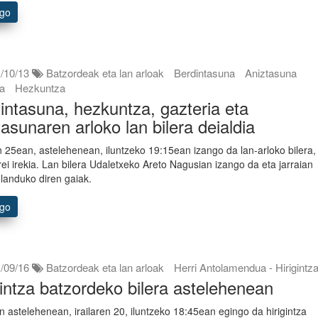
ago
/10/13
Batzordeak eta lan arloak
Berdintasuna
Aniztasuna
ia
Hezkuntza
intasuna, hezkuntza, gazteria eta
tasunaren arloko lan bilera deialdia
n 25ean, astelehenean, iluntzeko 19:15ean izango da lan-arloko bilera,
rrei irekia. Lan bilera Udaletxeko Areto Nagusian izango da eta jarraian
 landuko diren gaiak.
ago
/09/16
Batzordeak eta lan arloak
Herri Antolamendua - Hirigintz
gintza batzordeko bilera astelehenean
n astelehenean, irailaren 20, iluntzeko 18:45ean egingo da hirigintza