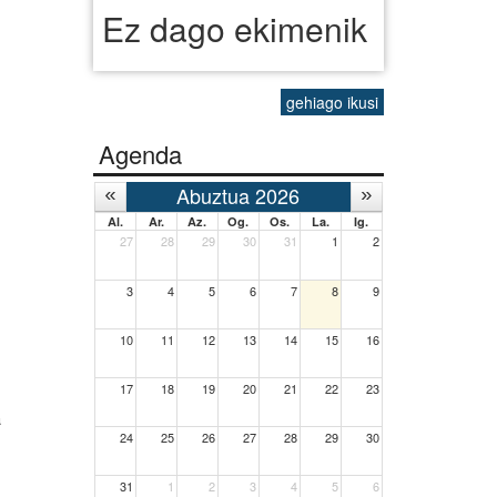
Ez dago ekimenik
gehiago ikusi
Agenda
Abuztua 2026
Al.
Ar.
Az.
Og.
Os.
La.
Ig.
27
28
29
30
31
1
2
3
4
5
6
7
8
9
10
11
12
13
14
15
16
17
18
19
20
21
22
23
a
24
25
26
27
28
29
30
31
1
2
3
4
5
6