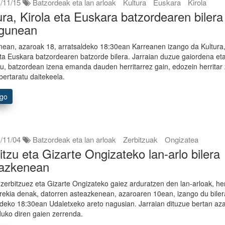
/11/15
Batzordeak eta lan arloak
Kultura
Euskara
Kirola
ura, Kirola eta Euskara batzordearen bilera
egunean
ean, azaroak 18, arratsaldeko 18:30ean Karreanen izango da Kultura
eta Euskara batzordearen batzorde bilera. Jarraian duzue gaiordena et
u, batzordean izena emanda dauden herritarrez gain, edozein herritar 
 bertaratu daitekeela.
ago
/11/04
Batzordeak eta lan arloak
Zerbitzuak
Ongizatea
itzu eta Gizarte Ongizateko lan-arlo bilera
eazkenean
 zerbitzuez eta Gizarte Ongizateko gaiez arduratzen den lan-arloak, her
 irekia denak, datorren asteazkenean, azaroaren 10ean, izango du bile
ldeko 18:30ean Udaletxeko areto nagusian. Jarraian dituzue bertan az
duko diren gaien zerrenda.