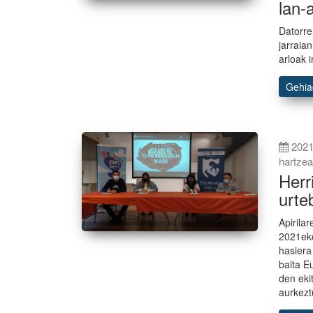
lan-
Datorre
jarraia
arloak i
Gehi
2021
hartze
Herr
urte
Apirila
2021eko
hasiera
baita E
den eki
aurkezt