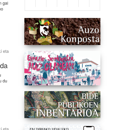
n gai
mo
ki eta
 da
u
u du
ki eta