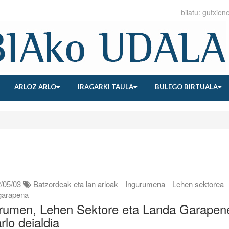
ARLOZ ARLO
IRAGARKI TAULA
BULEGO BIRTUALA
/05/03
Batzordeak eta lan arloak
Ingurumena
Lehen sektorea
garapena
rumen, Lehen Sektore eta Landa Garapen
arlo deialdia