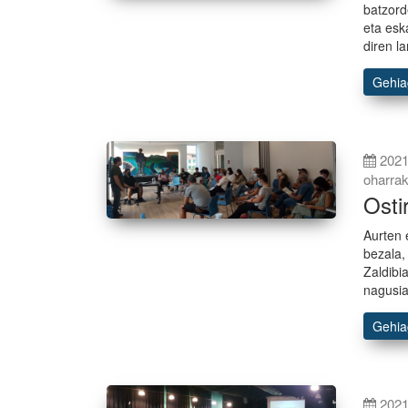
batzord
eta esk
diren l
Gehi
2021
oharra
Ost
Aurten 
bezala
Zaldibi
nagusia
Gehi
2021