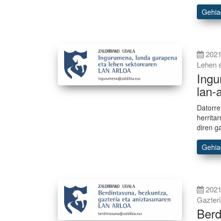
Gehi
2021
Lehen 
Ingu
lan-
Datorre
herrita
diren g
Gehi
2021
Gazter
Berd