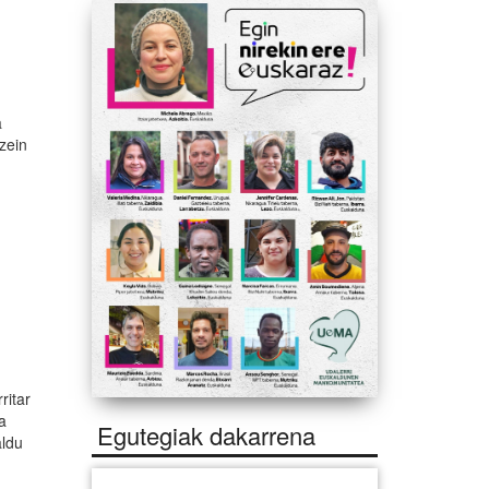
,
a
zein
ritar
ra
Egutegiak dakarrena
aldu