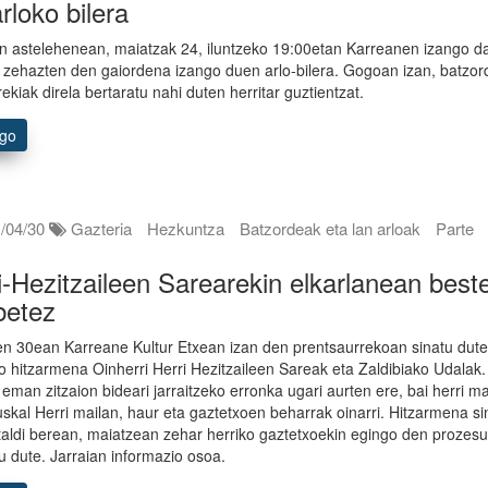
arloko bilera
n astelehenean, maiatzak 24, iluntzeko 19:00etan Karreanen izango d
n zehazten den gaiordena izango duen arlo-bilera. Gogoan izan, batzor
rekiak direla bertaratu nahi duten herritar guztientzat.
ago
/04/30
Gazteria
Hezkuntza
Batzordeak eta lan arloak
Parte
a
i-Hezitzaileen Sarearekin elkarlanean best
betez
ren 30ean Karreane Kultur Etxean izan den prentsaurrekoan sinatu dut
 hitzarmena Oinherri Herri Hezitzaileen Sareak eta Zaldibiako Udalak.
 eman zitzaion bideari jarraitzeko erronka ugari aurten ere, bai herri ma
uskal Herri mailan, haur eta gaztetxoen beharrak oinarri. Hitzarmena si
taldi berean, maiatzean zehar herriko gaztetxoekin egingo den prozes
u dute. Jarraian informazio osoa.