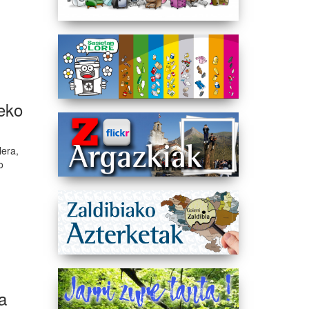
eko
lera,
o
a