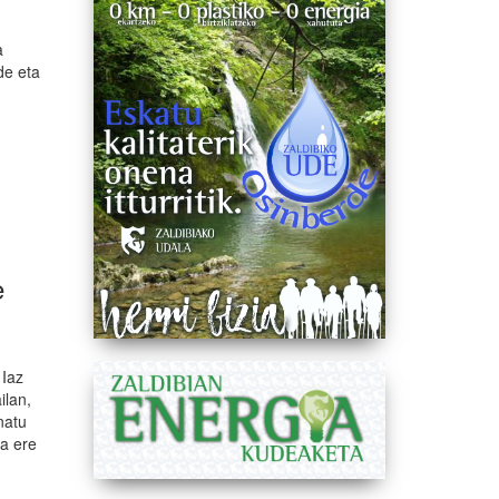
a
de eta
e
e
 Iaz
ilan,
natu
ua ere