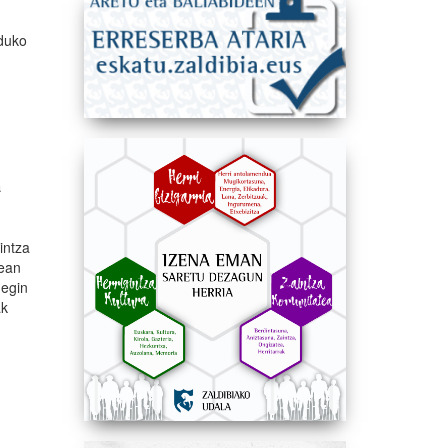
nduko
a
intza
tean
 egin
ak