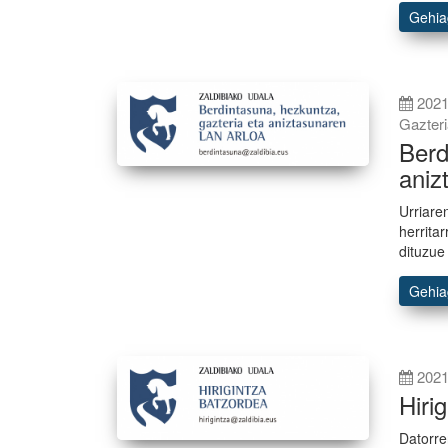
Gehi
2021
Gazter
Berd
aniz
Urriare
herrita
dituzue
Gehi
2021
Hiri
Datorre