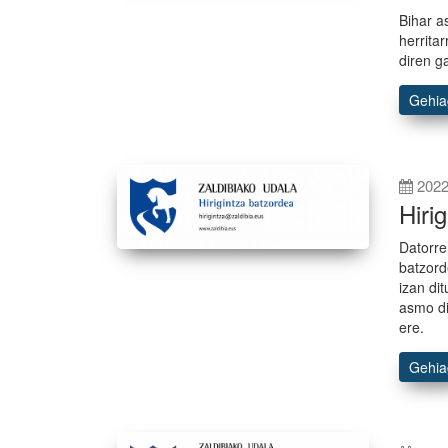
Bihar a
herrita
diren g
Gehi
2022
Hiri
Datorre
batzord
izan di
asmo di
ere.
Gehi