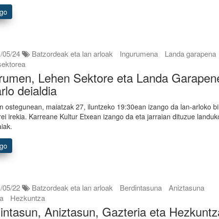
ago
/05/24
Batzordeak eta lan arloak
Ingurumena
Landa garapena
sektorea
rumen, Lehen Sektore eta Landa Garapen
arlo deialdia
n ostegunean, maiatzak 27, iluntzeko 19:30ean izango da lan-arloko bi
rrei irekia. Karreane Kultur Etxean izango da eta jarraian dituzue landuk
aiak.
ago
/05/22
Batzordeak eta lan arloak
Berdintasuna
Aniztasuna
ia
Hezkuntza
intasun, Aniztasun, Gazteria eta Hezkuntz