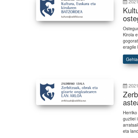
2021
Kult
ost
Ostegun
Kirola 
gogorat
eragile
Gehi
2021
Zerb
ast
Herriko
guztiei
arratsa
eta lan