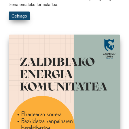
izena emateko formularioa.
Gehiago