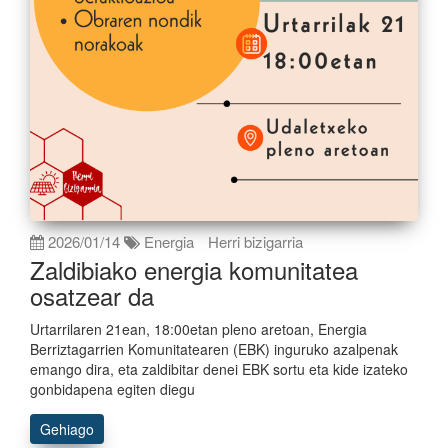
2026/01/14
Energia
Herri bizigarria
Zaldibiako energia komunitatea
osatzear da
Urtarrilaren 21ean, 18:00etan pleno aretoan, Energia
Berriztagarrien Komunitatearen (EBK) inguruko azalpenak
emango dira, eta zaldibitar denei EBK sortu eta kide izateko
gonbidapena egiten diegu
Gehiago