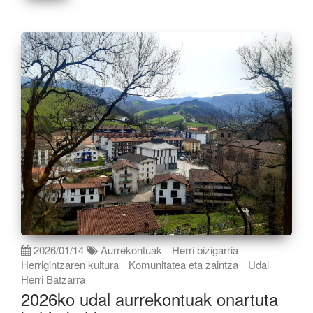
2026/01/14
Aurrekontuak
Herri bizigarria
Herrigintzaren kultura
Komunitatea eta zaintza
Udal
Herri Batzarra
2026ko udal aurrekontuak onartuta