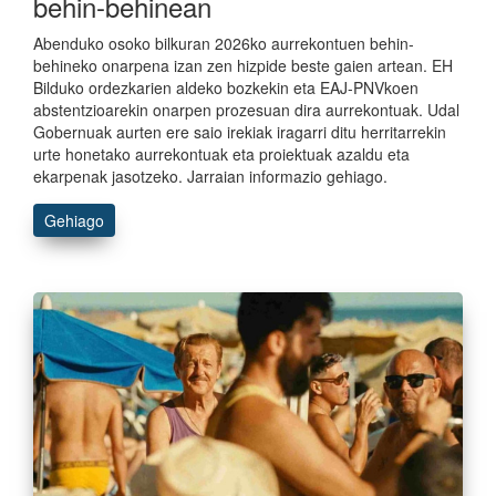
behin-behinean
Abenduko osoko bilkuran 2026ko aurrekontuen behin-
behineko onarpena izan zen hizpide beste gaien artean. EH
Bilduko ordezkarien aldeko bozkekin eta EAJ-PNVkoen
abstentzioarekin onarpen prozesuan dira aurrekontuak. Udal
Gobernuak aurten ere saio irekiak iragarri ditu herritarrekin
urte honetako aurrekontuak eta proiektuak azaldu eta
ekarpenak jasotzeko. Jarraian informazio gehiago.
Gehiago