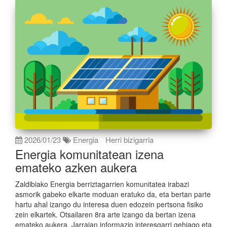
2026/01/23
Energia
Herri bizigarria
Energia komunitatean izena
emateko azken aukera
Zaldibiako Energia berriztagarrien komunitatea irabazi
asmorik gabeko elkarte moduan eratuko da, eta bertan parte
hartu ahal izango du interesa duen edozein pertsona fisiko
zein elkartek. Otsailaren 8ra arte izango da bertan izena
emateko aukera. Jarraian informazio interesgarri gehiago eta