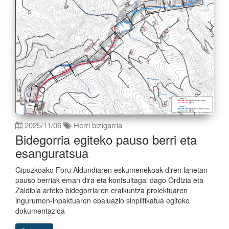
2025/11/06
Herri bizigarria
Bidegorria egiteko pauso berri eta
esanguratsua
Gipuzkoako Foru Aldundiaren eskumenekoak diren lanetan
pauso berriak eman dira eta kontsultagai dago Ordizia eta
Zaldibia arteko bidegorriaren eraikuntza proiektuaren
ingurumen-inpaktuaren ebaluazio sinplifikatua egiteko
dokumentazioa