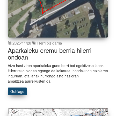
2025/11/28
Herri bizigarria
Aparkaleku eremu berria hilerri
ondoan
Atzo hasi ziren aparkaleku gune berri bat egokitzeko lanak.
Hilerrirako bidean egongo da kokatuta, hondakinen etxolaren
inguruan, eta lanak hurrengo aste hasieran
amaittzea aurreikusten da.
Gehiago