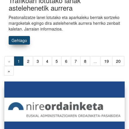
Trafikoari lotutako lanak
astelehenetik aurrera
Peatonalizatze lanei lotutako eta aparkaleku berriak sortzeko
margoketak egingo dira astelehenetik aurrera herriko zenbait
kaletan. Jarraian informazioa.
Gehiago
«
1
2
3
4
5
6
7
8
...
19
20
»