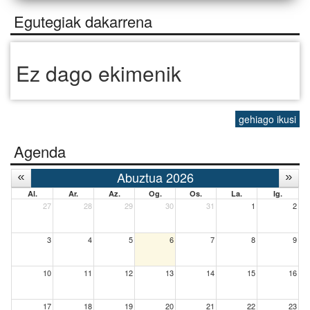
Egutegiak dakarrena
Ez dago ekimenik
gehiago ikusi
Agenda
Abuztua 2026
Al.
Ar.
Az.
Og.
Os.
La.
Ig.
27
28
29
30
31
1
2
3
4
5
6
7
8
9
10
11
12
13
14
15
16
17
18
19
20
21
22
23