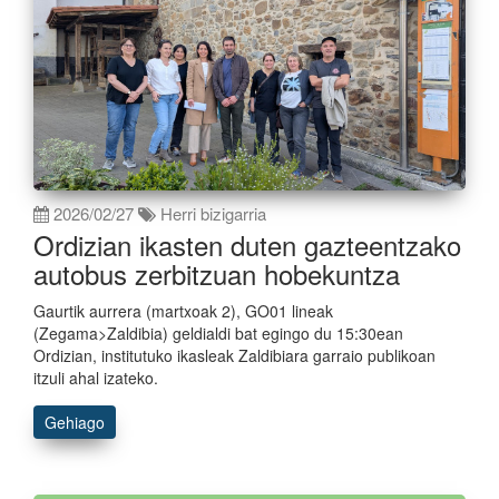
2026/02/27
Herri bizigarria
Ordizian ikasten duten gazteentzako
autobus zerbitzuan hobekuntza
Gaurtik aurrera (martxoak 2), GO01 lineak
(Zegama>Zaldibia) geldialdi bat egingo du 15:30ean
Ordizian, institutuko ikasleak Zaldibiara garraio publikoan
itzuli ahal izateko.
Gehiago