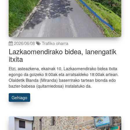
2026/06/08
Trafiko oharra
Lazkaomendirako bidea, lanengatik
itxita
Etzi, asteazkena, ekainak 10, Lazkaomendirako bidea itxita
egongo da goizeko 9:00ak eta arratsaldeko 18:00ak artean.
Olaldetik Bianda (Miranda) baserrirako tartean bionda edo
bazter-babesa (quitamiedosa) instalatuko da.
Gehiago