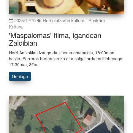
2025/12/10
Herrigintzaren kultura
Euskara
Kultura
'Maspalomas' filma, igandean
Zaldibian
Herri Antzokian izango da zinema emanaldia, 18:00etan
hasita. Sarrerak bertan jarriko dira salgai ordu erdi lehenago,
17:30ean, 3€an.
Gehiago