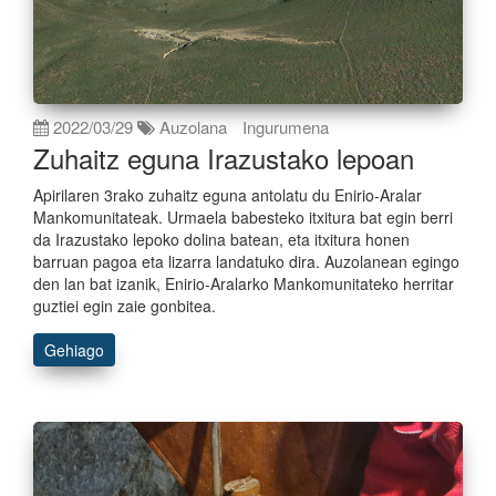
2022/03/29
Auzolana
Ingurumena
Zuhaitz eguna Irazustako lepoan
Apirilaren 3rako zuhaitz eguna antolatu du Enirio-Aralar
Mankomunitateak. Urmaela babesteko itxitura bat egin berri
da Irazustako lepoko dolina batean, eta itxitura honen
barruan pagoa eta lizarra landatuko dira. Auzolanean egingo
den lan bat izanik, Enirio-Aralarko Mankomunitateko herritar
guztiei egin zaie gonbitea.
Gehiago