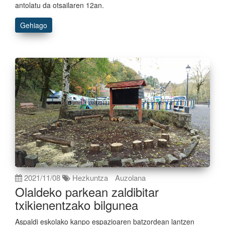
antolatu da otsailaren 12an.
Gehiago
2021/11/08
Hezkuntza
Auzolana
Olaldeko parkean zaldibitar
txikienentzako bilgunea
Aspaldi eskolako kanpo espazioaren batzordean lantzen