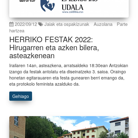
2022/09/12
Jaiak eta ospakizunak
Auzolana
Parte
hartzea
HERRIKO FESTAK 2022:
Hirugarren eta azken bilera,
asteazkenean
Irailaren 14an, asteazkena, arratsaldeko 18:30ean Antzokian
izango da festak antolatu eta diseinatzeko 3. saioa. Oraingo
honetan egitarauaren eta festa gunearen berri emango da,
eta protokolo feminista azalduko da.
Gehiago