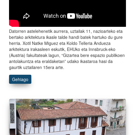
Datorren astelehenetik aurrera, uztailak 11, nazioarteko eta
bertako arkitektura ikasle talde handi batek hartuko du gure
herria. Xotil Natke Miguez eta Koldo Telleria Andueza
arkitektura irakasleen eskutik, EHUko eta Innsbruck-eko
(Austria) fakultateak lagun, “Gizartea bere espazio publikoen
antolakuntza eta eraldaketan” udako ikastaroa hasi da
gaurtik uztailaren 15era arte.
Gehiago