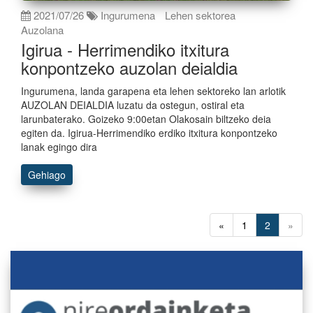
2021/07/26
Ingurumena
Lehen sektorea
Auzolana
Igirua - Herrimendiko itxitura
konpontzeko auzolan deialdia
Ingurumena, landa garapena eta lehen sektoreko lan arlotik
AUZOLAN DEIALDIA luzatu da ostegun, ostiral eta
larunbaterako. Goizeko 9:00etan Olakosain biltzeko deia
egiten da. Igirua-Herrimendiko erdiko itxitura konpontzeko
lanak egingo dira
Gehiago
«
1
2
»