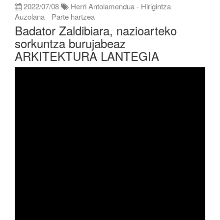
2022/07/08
Herri Antolamendua - Hirigintza
Auzolana
Parte hartzea
Badator Zaldibiara, nazioarteko
sorkuntza burujabeaz
ARKITEKTURA LANTEGIA