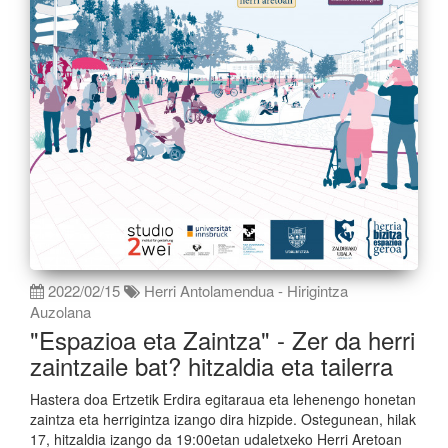
2022/02/15
Herri Antolamendua - Hirigintza
Auzolana
"Espazioa eta Zaintza" - Zer da herri
zaintzaile bat? hitzaldia eta tailerra
Hastera doa Ertzetik Erdira egitaraua eta lehenengo honetan
zaintza eta herrigintza izango dira hizpide. Ostegunean, hilak
17, hitzaldia izango da 19:00etan udaletxeko Herri Aretoan