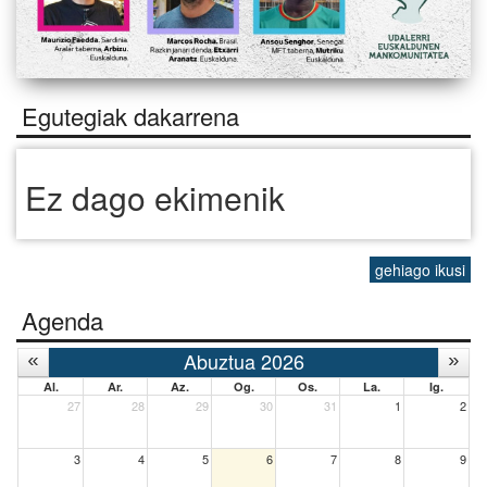
Egutegiak dakarrena
Ez dago ekimenik
gehiago ikusi
Agenda
Abuztua 2026
Al.
Ar.
Az.
Og.
Os.
La.
Ig.
27
28
29
30
31
1
2
3
4
5
6
7
8
9