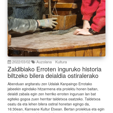
2022/03/02
Auzolana
Kultura
Zaldibiako Erroten inguruko historia
biltzeko bilera deialdia ostiralerako
Abenduan argitaratu zen Udalak Kanpaingo Errotako
jabeekin egindako hitzarmena eta proiektu honen baitan,
deialdi zabala egin zen herriko erroten inguruan lan bat
egiteko gogoa zuen herritar taldetxoa osatzeko. Taldetxoa
osatu da eta lehen bilera ostiral honetan egingo da,
16:30ean, Karreane Kultur Etxean. Bertan proiektua eta egin