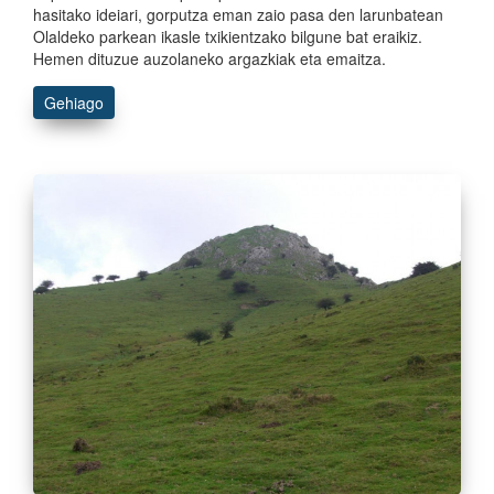
hasitako ideiari, gorputza eman zaio pasa den larunbatean
Olaldeko parkean ikasle txikientzako bilgune bat eraikiz.
Hemen dituzue auzolaneko argazkiak eta emaitza.
Gehiago