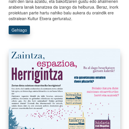
nahi den lana azaldu, eta bakoitzaren gustu edo ahalmenen
arabera lanak banatzea da izango da helburua. Beraz, inork
proiektuan parte hartu nahiko balu aukera du oraindik ere
ostiralean Kultur Etxera gerturatuz.
Gehiago