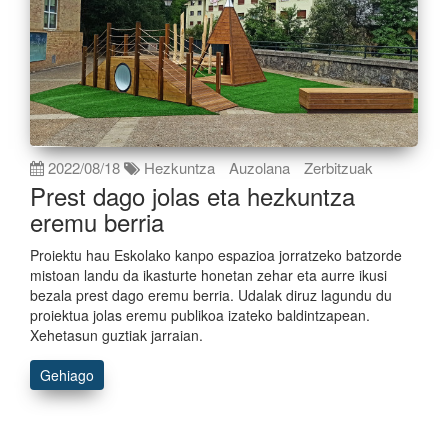
2022/08/18
Hezkuntza
Auzolana
Zerbitzuak
Prest dago jolas eta hezkuntza
eremu berria
Proiektu hau Eskolako kanpo espazioa jorratzeko batzorde
mistoan landu da ikasturte honetan zehar eta aurre ikusi
bezala prest dago eremu berria. Udalak diruz lagundu du
proiektua jolas eremu publikoa izateko baldintzapean.
Xehetasun guztiak jarraian.
Gehiago