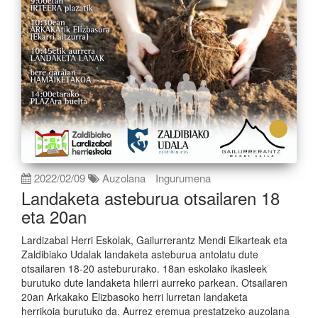
2022/02/09
Auzolana
Ingurumena
Landaketa asteburua otsailaren 18
eta 20an
Lardizabal Herri Eskolak, Gailurrerantz Mendi Elkarteak eta
Zaldibiako Udalak landaketa asteburua antolatu dute
otsailaren 18-20 astebururako. 18an eskolako ikasleek
burutuko dute landaketa hilerri aurreko parkean. Otsailaren
20an Arkakako Elizbasoko herri lurretan landaketa
herrikoia burutuko da. Aurrez eremua prestatzeko auzolana