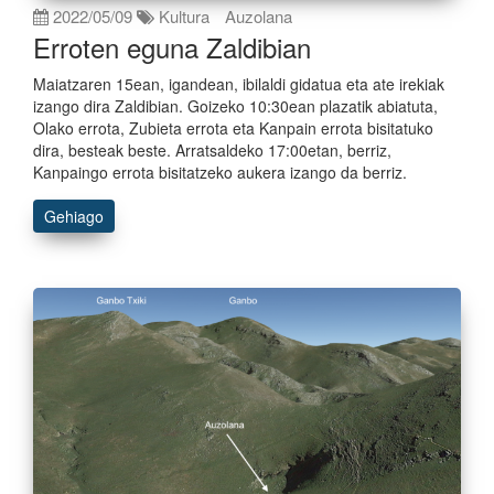
2022/05/09
Kultura
Auzolana
Erroten eguna Zaldibian
Maiatzaren 15ean, igandean, ibilaldi gidatua eta ate irekiak
izango dira Zaldibian. Goizeko 10:30ean plazatik abiatuta,
Olako errota, Zubieta errota eta Kanpain errota bisitatuko
dira, besteak beste. Arratsaldeko 17:00etan, berriz,
Kanpaingo errota bisitatzeko aukera izango da berriz.
Gehiago