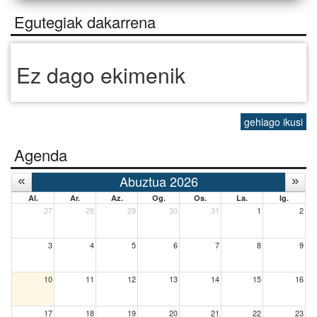
Egutegiak dakarrena
Ez dago ekimenik
gehiago ikusi
Agenda
Abuztua 2026
Al.
Ar.
Az.
Og.
Os.
La.
Ig.
27
28
29
30
31
1
2
3
4
5
6
7
8
9
10
11
12
13
14
15
16
17
18
19
20
21
22
23