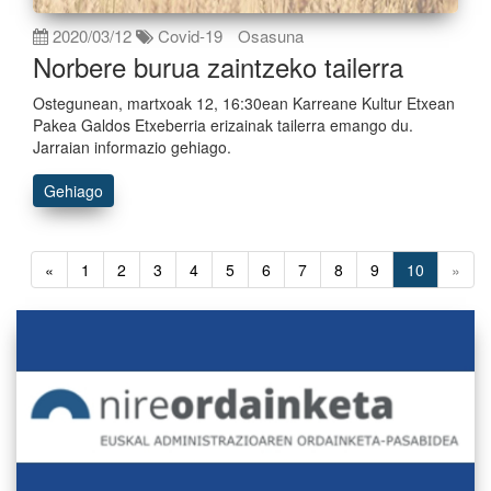
2020/03/12
Covid-19
Osasuna
Norbere burua zaintzeko tailerra
Ostegunean, martxoak 12, 16:30ean Karreane Kultur Etxean
Pakea Galdos Etxeberria erizainak tailerra emango du.
Jarraian informazio gehiago.
Gehiago
«
1
2
3
4
5
6
7
8
9
10
»