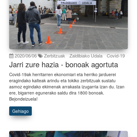
2020/06/06
Zerbitzuak
Zaldibiako Udala
Covid-19
Jarri zure hazia - bonoak agortuta
Covid-19ak herritarren ekonomiari eta herriko jarduerei
eragindako kalteak arindu eta tokiko zerbitzuak sustatu
asmoz egindako ekimenak arrakasta izugarria izan du. Izan
ere, bigarren egunerako saldu dira 1800 bonoak.
Bejondeizuela!
Gehiago