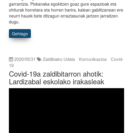
garrantzia. Pixkanaka egokitzen goaz gure espazioak eta
ohiturak horretara eta horren harira, kalean gabiltzanean ere
neurri hauek bete ditzagun erraztasunak jartzen jarraitzen
dugu.
Gehiago
2020/05/31
Zaldibiako Udala
Komunikazioa
Covid-
19
Covid-19a zaldibitarron ahotik:
Lardizabal eskolako irakasleak