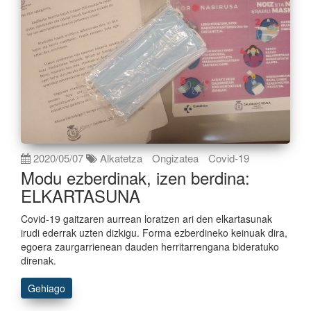
2020/05/07
Alkatetza
Ongizatea
Covid-19
Modu ezberdinak, izen berdina:
ELKARTASUNA
Covid-19 gaitzaren aurrean loratzen ari den elkartasunak
irudi ederrak uzten dizkigu. Forma ezberdineko keinuak dira,
egoera zaurgarrienean dauden herritarrengana bideratuko
direnak.
Gehiago