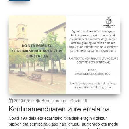
2020/05/12
Berdintasuna
Covid-19
Konfinamenduaren zure errelatoa
Covid-19a dela eta ezarritako itxialdiak eragin dizkizun
bizipen eta sentipenak jaso nahi ditugu, aurrerago eta modu