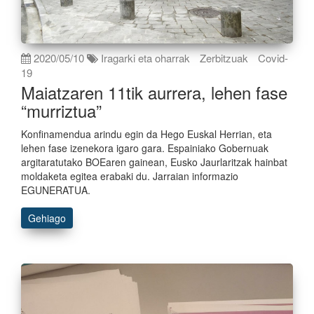
2020/05/10
Iragarki eta oharrak
Zerbitzuak
Covid-
19
Maiatzaren 11tik aurrera, lehen fase
“murriztua”
Konfinamendua arindu egin da Hego Euskal Herrian, eta
lehen fase izenekora igaro gara. Espainiako Gobernuak
argitaratutako BOEaren gainean, Eusko Jaurlaritzak hainbat
moldaketa egitea erabaki du. Jarraian informazio
EGUNERATUA.
Gehiago