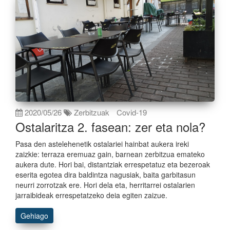
2020/05/26
Zerbitzuak
Covid-19
Ostalaritza 2. fasean: zer eta nola?
Pasa den astelehenetik ostalariei hainbat aukera ireki
zaizkie: terraza eremuaz gain, barnean zerbitzua emateko
aukera dute. Hori bai, distantziak errespetatuz eta bezeroak
eserita egotea dira baldintza nagusiak, baita garbitasun
neurri zorrotzak ere. Hori dela eta, herritarrei ostalarien
jarraibideak errespetatzeko deia egiten zaizue.
Gehiago