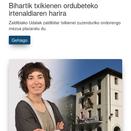
Bihartik txikienen ordubeteko
irtenaldiaren harira
Zaldibiako Udalak zaldibitar txikienei zuzenduriko ondorengo
mezua plazaratu du.
Gehiago