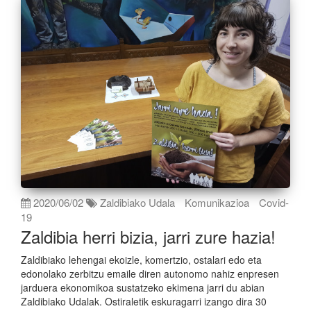
2020/06/02
Zaldibiako Udala
Komunikazioa
Covid-
19
Zaldibia herri bizia, jarri zure hazia!
Zaldibiako lehengai ekoizle, komertzio, ostalari edo eta
edonolako zerbitzu emaile diren autonomo nahiz enpresen
jarduera ekonomikoa sustatzeko ekimena jarri du abian
Zaldibiako Udalak. Ostiraletik eskuragarri izango dira 30