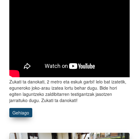
Zukati ta danokati, 2 metro eta eskuk garbi! lelo bat izatetik,
eguneroko joko-arau izatea lortu behar dugu. Bide hori
egiten laguntzeko zaldibitarren testigantzak jasotzen
jarraituko dugu. Zukati ta danokati!
Gehiago