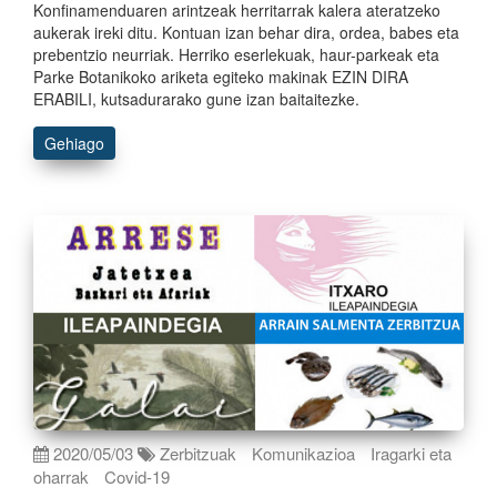
Konfinamenduaren arintzeak herritarrak kalera ateratzeko
aukerak ireki ditu. Kontuan izan behar dira, ordea, babes eta
prebentzio neurriak. Herriko eserlekuak, haur-parkeak eta
Parke Botanikoko ariketa egiteko makinak EZIN DIRA
ERABILI, kutsadurarako gune izan baitaitezke.
Gehiago
2020/05/03
Zerbitzuak
Komunikazioa
Iragarki eta
oharrak
Covid-19