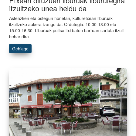
Etxean dituzuen liburuak liburutegira
itzultzeko unea heldu da
Asteazken eta ostegun honetan, kulturetxean liburuak
itzultzeko aukera izango da. Ordutegia: 10:00-13:00 eta
15:00-16:30. Liburuak poltsa itxi baten barruan sartuta itzuli
behar dira.
Gehiago