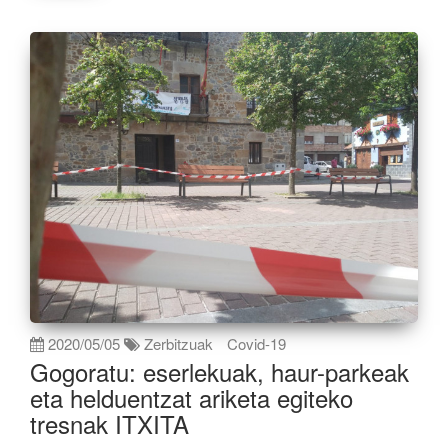
2020/05/05
Zerbitzuak
Covid-19
Gogoratu: eserlekuak, haur-parkeak
eta helduentzat ariketa egiteko
tresnak ITXITA