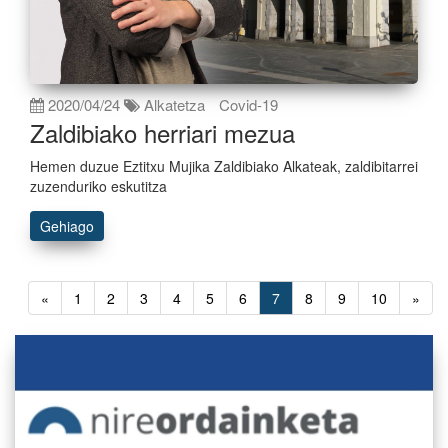
2020/04/24
Alkatetza
Covid-19
Zaldibiako herriari mezua
Hemen duzue Eztitxu Mujika Zaldibiako Alkateak, zaldibitarrei
zuzenduriko eskutitza
Gehiago
«
1
2
3
4
5
6
7
8
9
10
»