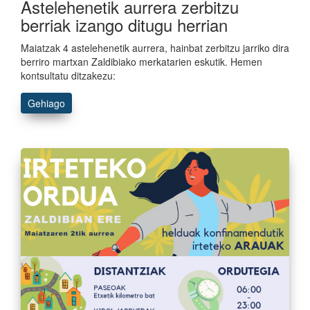
Astelehenetik aurrera zerbitzu
berriak izango ditugu herrian
Maiatzak 4 astelehenetik aurrera, hainbat zerbitzu jarriko dira
berriro martxan Zaldibiako merkatarien eskutik. Hemen
kontsultatu ditzakezu:
Gehiago