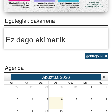
Egutegiak dakarrena
Ez dago ekimenik
gehiago ikusi
Agenda
Abuztua 2026
Al.
Ar.
Az.
Og.
Os.
La.
Ig.
27
28
29
30
31
1
2
3
4
5
6
7
8
9
10
11
12
13
14
15
16