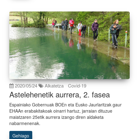
2020/05/24
Alkatetza
Covid-19
Astelehenetik aurrera, 2. fasea
Espainiako Gobernuak BOEn eta Eusko Jaurlaritzak gaur
EHAAn erabakitakoak oinarri hartuz, jarraian dituzue
maiatzaren 25etik aurrera izango diren aldaketa
nabarmenenak.
Gehiago