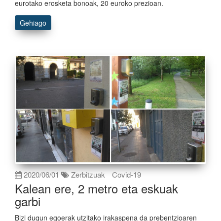
eurotako erosketa bonoak, 20 euroko prezioan.
Gehiago
2020/06/01
Zerbitzuak
Covid-19
Kalean ere, 2 metro eta eskuak
garbi
Bizi dugun egoerak utzitako irakaspena da prebentzioaren