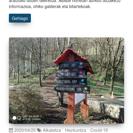
arautuko dituen dekretua. Albiste honetan aurkitu ditzakezu
informazioa, ohiko galderak eta bitartekoak.
Gehiago
2020/04/25
Alkatetza
Hezkuntza
Covid-19