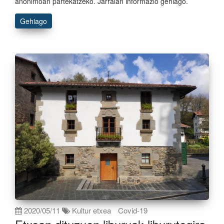
anonimoan partekatzeko. Jarraian informazio gehiago.
Gehiago
2020/05/11
Kultur etxea
Covid-19