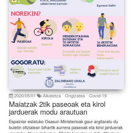
2020/05/01
Alkatetza
Ongizatea
Covid-19
Maiatzak 2tik paseoak eta kirol
jarduerak modu arautuan
Espainiar estatuko Osasun Ministerioak gaur argitaratu du
buletin ofizialean bihartik aurrera paseoak eta kirol jarduerak