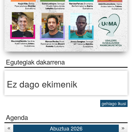
Egutegiak dakarrena
Ez dago ekimenik
gehiago ikusi
Agenda
Abuztua 2026