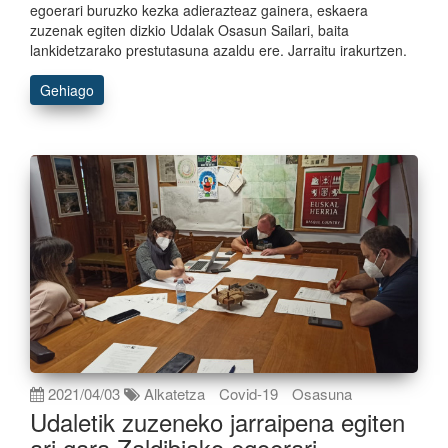
egoerari buruzko kezka adierazteaz gainera, eskaera
zuzenak egiten dizkio Udalak Osasun Sailari, baita
lankidetzarako prestutasuna azaldu ere. Jarraitu irakurtzen.
Gehiago
2021/04/03
Alkatetza
Covid-19
Osasuna
Udaletik zuzeneko jarraipena egiten
ari gara Zaldibiako egoerari