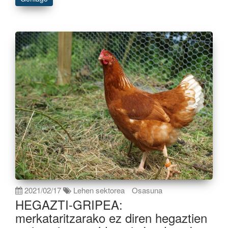
2021/02/17
Lehen sektorea
Osasuna
HEGAZTI-GRIPEA:
merkataritzarako ez diren hegaztien