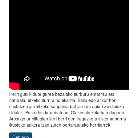
Herri gutxik dute gurea bezalako iturburu emaritsu eta
naturala, etxeko iturriraino ekarria. Balio edo altxor hori
sustatzen jarraitzeko kanpaina bat jarri du abian Zaldibiako
Udalak. Pasa den larunbatean, Olakosain kokatuta dagoen
Artxalgo ur biltegian jarri berri den iragazketa sistema berria
ikusteko aukera izan zuten bertaratutako herritarrek.
Gehiago