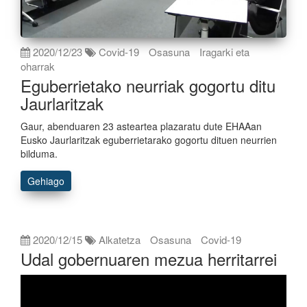
2020/12/23
Covid-19
Osasuna
Iragarki eta
oharrak
Eguberrietako neurriak gogortu ditu
Jaurlaritzak
Gaur, abenduaren 23 asteartea plazaratu dute EHAAan
Eusko Jaurlaritzak eguberrietarako gogortu dituen neurrien
bilduma.
Gehiago
2020/12/15
Alkatetza
Osasuna
Covid-19
Udal gobernuaren mezua herritarrei