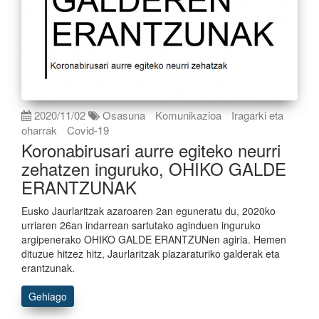
2020/11/02
Osasuna
Komunikazioa
Iragarki eta
oharrak
Covid-19
Koronabirusari aurre egiteko neurri
zehatzen inguruko, OHIKO GALDE
ERANTZUNAK
Eusko Jaurlaritzak azaroaren 2an eguneratu du, 2020ko
urriaren 26an indarrean sartutako aginduen inguruko
argipenerako OHIKO GALDE ERANTZUNen agiria. Hemen
dituzue hitzez hitz, Jaurlaritzak plazaraturiko galderak eta
erantzunak.
Gehiago