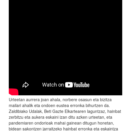
Urteetan aurrera joan ahala, norbere osasun eta bizitza
mailari ahalik eta ondoen eustea erronka bihurtzen da.
Zaldibiako Udalak, Beti Gazte Elkartearen laguntzaz, hainbat
zerbitzu eta aukera eskaini izan ditu azken urteetan, eta
pandemiaren ondorioak mahai gainean ditugun honetan,
bidean sakontzen jarraitzeko hainbat erronka eta eskaintza