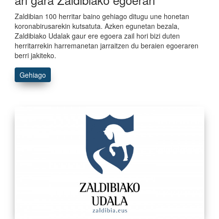
Zaldibian 100 herritar baino gehiago ditugu une honetan
koronabirusarekin kutsatuta. Azken egunetan bezala,
Zaldibiako Udalak gaur ere egoera zail hori bizi duten
herritarrekin harremanetan jarraitzen du beraien egoeraren
berri jakiteko.
Gehiago