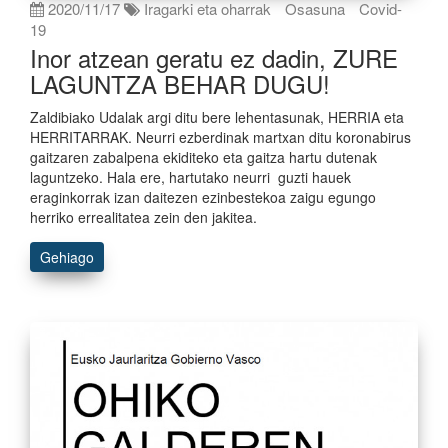
2020/11/17
Iragarki eta oharrak
Osasuna
Covid-
19
Inor atzean geratu ez dadin, ZURE
LAGUNTZA BEHAR DUGU!
Zaldibiako Udalak argi ditu bere lehentasunak, HERRIA eta
HERRITARRAK. Neurri ezberdinak martxan ditu koronabirus
gaitzaren zabalpena ekiditeko eta gaitza hartu dutenak
laguntzeko. Hala ere, hartutako neurri guzti hauek
eraginkorrak izan daitezen ezinbestekoa zaigu egungo
herriko errealitatea zein den jakitea.
Gehiago