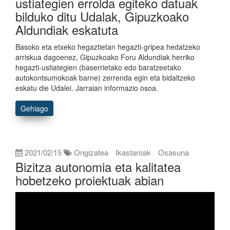
ustiategien errolda egiteko datuak
bilduko ditu Udalak, Gipuzkoako
Aldundiak eskatuta
Basoko eta etxeko hegaztietan hegazti-gripea hedatzeko
arriskua dagoenez, Gipuzkoako Foru Aldundiak herriko
hegazti-ustiategien (baserrietako edo baratzeetako
autokontsumokoak barne) zerrenda egin eta bidaltzeko
eskatu die Udalei. Jarraian informazio osoa.
Gehiago
2021/02/15
Ongizatea
Ikastaroak
Osasuna
Bizitza autonomia eta kalitatea
hobetzeko proiektuak abian