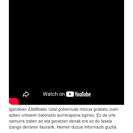
Igandean Zaldibiako Udal gobernuak mezua grabatu zuen
azken urtearen balorazio aurrerapena eginez. Ez da urte
xamurra izaten ari eta geratzen denak ere ez du lasaia
izango denaren itsurarik. Hemen duzue informazio guztia.