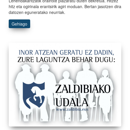
Lehendakaritzatik oraintxe plazaratu duten dekretua. Hitzez
hitz eta ogirinala erantsirik agiri moduan. Bertan jasotzen dira
datozen eguneratako neurriak.
Gehiago