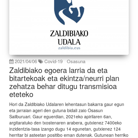
2021/04/06
Covid-19
Osasuna
Zaldibiako egoera larria da eta
bitartekoak eta ekintza/neurri plan
zehatza behar ditugu transmisioa
eteteko
Hori da Zaldibiako Udalaren lehentasun bakarra gaur egun
eta jarraian ageri den gutuna bidali zaio Osasun
Sailburuari. Gaur eguerdian, 2021eko apirilaren 6an,
argitaratuko den txostenaren arabera, gutxienez 7400eko
inzidentzia-tasa izango dugu 14 egunetan, gutxienez 124
herritar bi asteetan positibo eman dutenak. Gutunean herriko