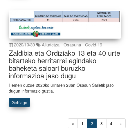
2020/10/30
Alkatetza
Osasuna
Covid-19
Zaldibia eta Ordiziako 13 eta 40 urte
bitarteko herritarrei egindako
baheketa saioari buruzko
informazioa jaso dugu
Hemen duzue 2020ko urriaren 28an Osasun Sailetik jaso
dugun informazio guztia.
Gehiago
«
1
2
3
4
»