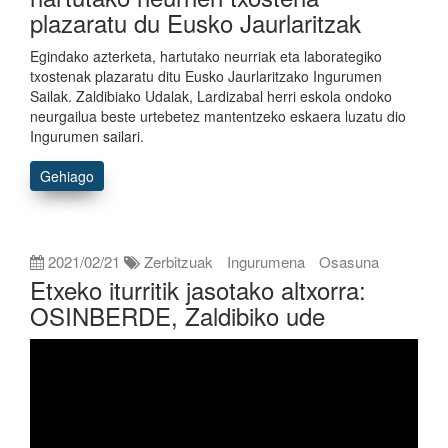
plazaratu du Eusko Jaurlaritzak
Egindako azterketa, hartutako neurriak eta laborategiko
txostenak plazaratu ditu Eusko Jaurlaritzako Ingurumen
Sailak. Zaldibiako Udalak, Lardizabal herri eskola ondoko
neurgailua beste urtebetez mantentzeko eskaera luzatu dio
Ingurumen sailari.
Gehiago
2021/02/21
Zerbitzuak
Ingurumena
Osasuna
Etxeko iturritik jasotako altxorra:
OSINBERDE, Zaldibiko ude