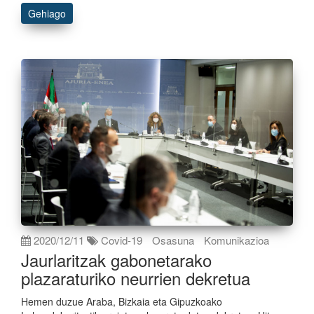
Gehiago
2020/12/11
Covid-19
Osasuna
Komunikazioa
Jaurlaritzak gabonetarako
plazaraturiko neurrien dekretua
Hemen duzue Araba, Bizkaia eta Gipuzkoako