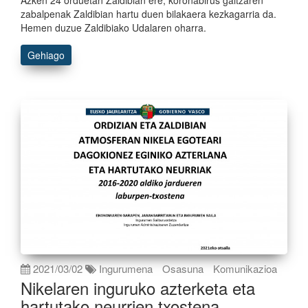
Azken 24 orduetan Zaldibian ere, koronabirus gaitzaren
zabalpenak Zaldibian hartu duen bilakaera kezkagarria da.
Hemen duzue Zaldibiako Udalaren oharra.
Gehiago
2021/03/02
Ingurumena
Osasuna
Komunikazioa
Nikelaren inguruko azterketa eta
hartutako neurrien txostena