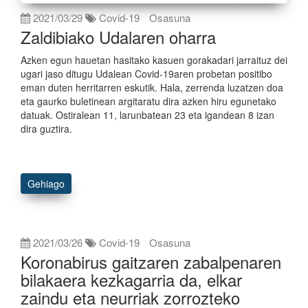
2021/03/29
Covid-19
Osasuna
Zaldibiako Udalaren oharra
Azken egun hauetan hasitako kasuen gorakadari jarraituz dei
ugari jaso ditugu Udalean Covid-19aren probetan positibo
eman duten herritarren eskutik. Hala, zerrenda luzatzen doa
eta gaurko buletinean argitaratu dira azken hiru egunetako
datuak. Ostiralean 11, larunbatean 23 eta igandean 8 izan
dira guztira.
Gehiago
2021/03/26
Covid-19
Osasuna
Koronabirus gaitzaren zabalpenaren
bilakaera kezkagarria da, elkar
zaindu eta neurriak zorrozteko