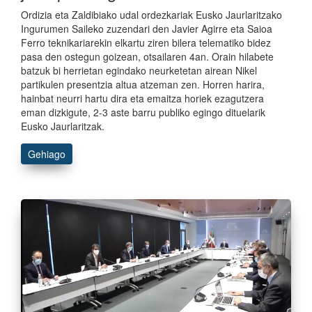
Ordizia eta Zaldibiako udal ordezkariak Eusko Jaurlaritzako
Ingurumen Saileko zuzendari den Javier Agirre eta Saioa
Ferro teknikariarekin elkartu ziren bilera telematiko bidez
pasa den ostegun goizean, otsailaren 4an. Orain hilabete
batzuk bi herrietan egindako neurketetan airean Nikel
partikulen presentzia altua atzeman zen. Horren harira,
hainbat neurri hartu dira eta emaitza horiek ezagutzera
eman dizkigute, 2-3 aste barru publiko egingo dituelarik
Eusko Jaurlaritzak.
Gehiago