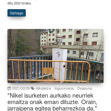
ditu 2021erako.
Gehiago
2021/02/09
Alkatetza
Ingurumena
Osasuna
"Nikel isurketen aurkako neurriek
emaitza onak eman dituzte. Orain,
jarraipena egitea beharrezkoa da."