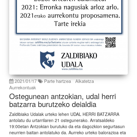
2021/01/17
Parte hartzea
Alkatetza
Aurrekontuak
Ostegunean antzokian, udal herri
batzarra burutzeko deialdia
Zaldibiako Udalak urteko lehen UDAL HERRI BATZARRA
antolatu du urtarrilaren 21 ostegunerako. Arratsaldeko
19:00etan Antzokian burutuko da eta dagozkion segurtasun
neurrien baitan antolatuko da. Aurreko urteko balorazioa eta