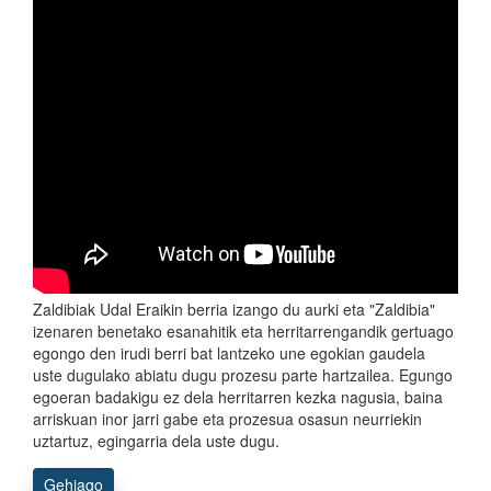
Zaldibiak Udal Eraikin berria izango du aurki eta "Zaldibia"
izenaren benetako esanahitik eta herritarrengandik gertuago
egongo den irudi berri bat lantzeko une egokian gaudela
uste dugulako abiatu dugu prozesu parte hartzailea. Egungo
egoeran badakigu ez dela herritarren kezka nagusia, baina
arriskuan inor jarri gabe eta prozesua osasun neurriekin
uztartuz, egingarria dela uste dugu.
Gehiago