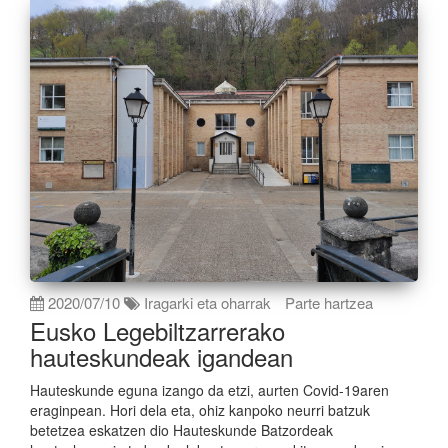
2020/07/10
Iragarki eta oharrak
Parte hartzea
Eusko Legebiltzarrerako
hauteskundeak igandean
Hauteskunde eguna izango da etzi, aurten Covid-19aren
eraginpean. Hori dela eta, ohiz kanpoko neurri batzuk
betetzea eskatzen dio Hauteskunde Batzordeak