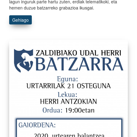
lagun inguruk parte hartu zuten, erdiak telematikoki, eta
hemen duzue batzarreko grabazioa ikusgai.
Gehiago