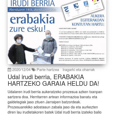
2020/12/04
Parte hartzea
Iragarki eta oharrak
Udal irudi berria, ERABAKIA
HARTZEKO GARAIA HELDU DA!
Udalaren irudi berria aukeratzeko prozesua azken txanpan
sartzera doa. Herritarren artean informazioa banatu eta
galdetegiak jaso zituen Jarraipen batzordeak.
Prozesuarekiko adostasun zabala jaso da eta aurkezten
diren lau irudietakoren batek Udal irudi berria izateko balio