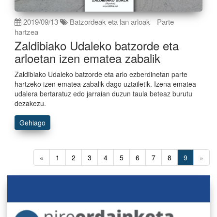
2019/09/13
Batzordeak eta lan arloak
Parte
hartzea
Zaldibiako Udaleko batzorde eta
arloetan izen ematea zabalik
Zaldibiako Udaleko batzorde eta arlo ezberdinetan parte
hartzeko izen ematea zabalik dago uztailetik. Izena ematea
udalera bertaratuz edo jarraian duzun taula beteaz burutu
dezakezu.
Gehiago
«
1
2
3
4
5
6
7
8
9
»