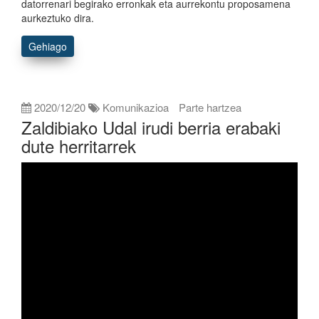
datorrenari begirako erronkak eta aurrekontu proposamena
aurkeztuko dira.
Gehiago
2020/12/20
Komunikazioa
Parte hartzea
Zaldibiako Udal irudi berria erabaki
dute herritarrek