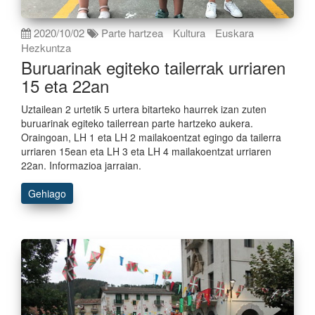
2020/10/02
Parte hartzea
Kultura
Euskara
Hezkuntza
Buruarinak egiteko tailerrak urriaren
15 eta 22an
Uztailean 2 urtetik 5 urtera bitarteko haurrek izan zuten
buruarinak egiteko tailerrean parte hartzeko aukera.
Oraingoan, LH 1 eta LH 2 mailakoentzat egingo da tailerra
urriaren 15ean eta LH 3 eta LH 4 mailakoentzat urriaren
22an. Informazioa jarraian.
Gehiago