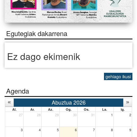
Egutegiak dakarrena
Ez dago ekimenik
gehiago ikusi
Agenda
Abuztua 2026
Al.
Ar.
Az.
Og.
Os.
La.
Ig.
27
28
29
30
31
1
2
3
4
5
6
7
8
9