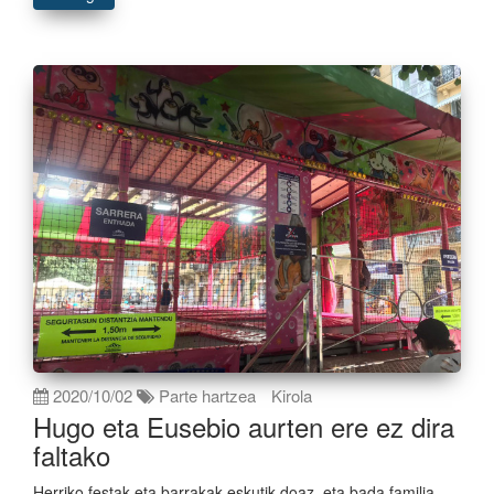
2020/10/02
Parte hartzea
Kirola
Hugo eta Eusebio aurten ere ez dira
faltako
Herriko festak eta barrakak eskutik doaz, eta bada familia