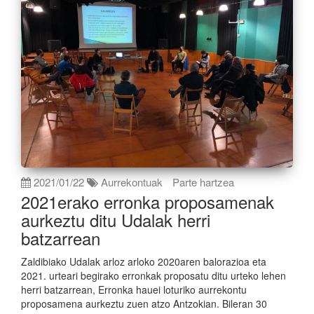
2021/01/22
Aurrekontuak
Parte hartzea
2021erako erronka proposamenak
aurkeztu ditu Udalak herri
batzarrean
Zaldibiako Udalak arloz arloko 2020aren balorazioa eta
2021. urteari begirako erronkak proposatu ditu urteko lehen
herri batzarrean, Erronka hauei loturiko aurrekontu
proposamena aurkeztu zuen atzo Antzokian. Bileran 30