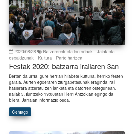
2020/08/28
Batzordeak eta lan arloak
Jaiak eta
ospakizunak
Kultura
Parte hartzea
Festak 2020: batzarra irailaren 3an
Bertan da urria, gure herrian hilabete kuttuna, herriko festen
garaia. Aurten egoeraren ziurgabetasunak eraginda irail
hasierara atzeratu zen lanketa eta datorren ostegunean,
irailak 3, iluntzeko 19:00etan Herri Antzokian egingo da
bilera. Jarraian informazio osoa.
Gehiago