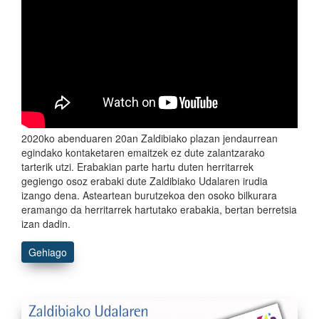
2020ko abenduaren 20an Zaldibiako plazan jendaurrean
egindako kontaketaren emaitzek ez dute zalantzarako
tarterik utzi. Erabakian parte hartu duten herritarrek
gegiengo osoz erabaki dute Zaldibiako Udalaren irudia
izango dena. Asteartean burutzekoa den osoko bilkurara
eramango da herritarrek hartutako erabakia, bertan berretsia
izan dadin.
Gehiago