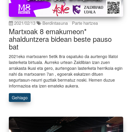
2021/02/13
Berdintasuna
Parte hartzea
Martxoak 8 emakumeon*
ahalduntzera bidean beste pauso
bat
2021eko martxoaren 5etik 8ra ospatuko da aurtengo lilatoi
lasterketa birtuala. Aurreko urtean Zaldibian izan zuen
arrakasta ikusi eta gero, aurtengoan lasterketa herrikoia egin
nahi da martxoaren 7an , egoerak eskatzen dituen
segurtasun-neurri guztiak bermatuz noski. Hemen duzue
informazioa eta izen emateko aukera.
Gehiago