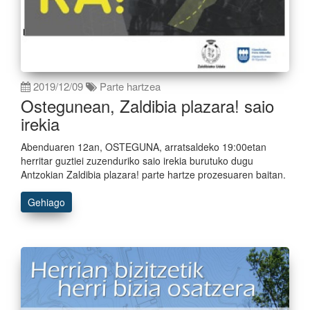
2019/12/09
Parte hartzea
Ostegunean, Zaldibia plazara! saio
irekia
Abenduaren 12an, OSTEGUNA, arratsaldeko 19:00etan
herritar guztiei zuzenduriko saio irekia burutuko dugu
Antzokian Zaldibia plazara! parte hartze prozesuaren baitan.
Gehiago