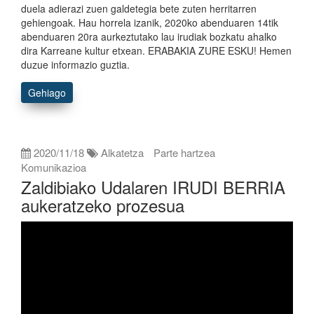
duela adierazi zuen galdetegia bete zuten herritarren
gehiengoak. Hau horrela izanik, 2020ko abenduaren 14tik
abenduaren 20ra aurkeztutako lau irudiak bozkatu ahalko
dira Karreane kultur etxean. ERABAKIA ZURE ESKU! Hemen
duzue informazio guztia.
Gehiago
2020/11/18
Alkatetza
Parte hartzea
Komunikazioa
Zaldibiako Udalaren IRUDI BERRIA
aukeratzeko prozesua