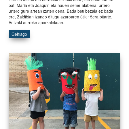
bat, Maria eta Joaquin eta hauen seme-alabena, urtero
urtero gure artean izaten dena. Bada beti bezala ez bada
ere, Zaldibian izango ditugu azaroaren 6tik 15era bitarte,
Antzoki aurreko aparkalekuan.
Gehiago