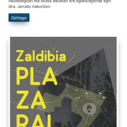
hauteslegoari eta bozka lekuetan ere egokitzapenak egin
dira. Jarraitu irakurtzen.
Gehiago