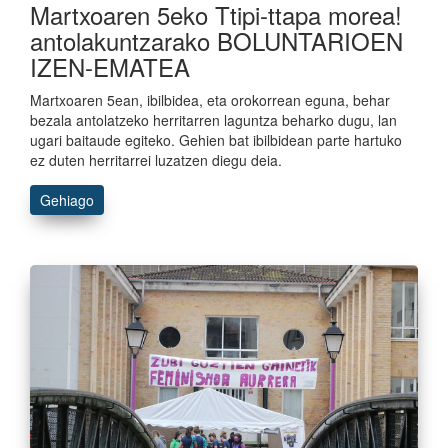
Martxoaren 5eko Ttipi-ttapa morea!
antolakuntzarako BOLUNTARIOEN
IZEN-EMATEA
Martxoaren 5ean, ibilbidea, eta orokorrean eguna, behar
bezala antolatzeko herritarren laguntza beharko dugu, lan
ugari baitaude egiteko. Gehien bat ibilbidean parte hartuko
ez duten herritarrei luzatzen diegu deia.
Gehiago