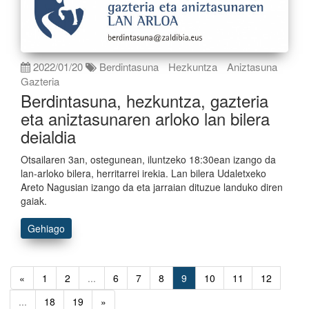
2022/01/20
Berdintasuna
Hezkuntza
Aniztasuna
Gazteria
Berdintasuna, hezkuntza, gazteria
eta aniztasunaren arloko lan bilera
deialdia
Otsailaren 3an, ostegunean, iluntzeko 18:30ean izango da
lan-arloko bilera, herritarrei irekia. Lan bilera Udaletxeko
Areto Nagusian izango da eta jarraian dituzue landuko diren
gaiak.
Gehiago
«
1
2
...
6
7
8
9
10
11
12
...
18
19
»