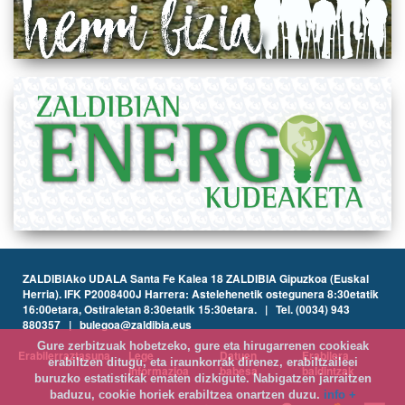
ZALDIBIAko UDALA Santa Fe Kalea 18 ZALDIBIA Gipuzkoa (Euskal
Herria). IFK P2008400J Harrera: Astelehenetik ostegunera 8:30etatik
16:00etara, Ostiraletan 8:30etatik 15:30etara. | Tel. (0034) 943
880357 | bulegoa@zaldibia.eus
Gure zerbitzuak hobetzeko, gure eta hirugarrenen cookieak
Erabilerraztasuna
Lege
Datuen
Erabilera
erabiltzen ditugu, eta iraunkorrak direnez, erabiltzaileei
informazioa
babesa
baldintzak
buruzko estatistikak ematen dizkigute. Nabigatzen jarraitzen
baduzu, cookie horiek erabiltzea onartzen duzu.
info +