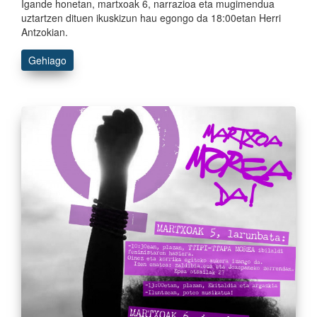
Igande honetan, martxoak 6, narrazioa eta mugimendua
uztartzen dituen ikuskizun hau egongo da 18:00etan Herri
Antzokian.
Gehiago