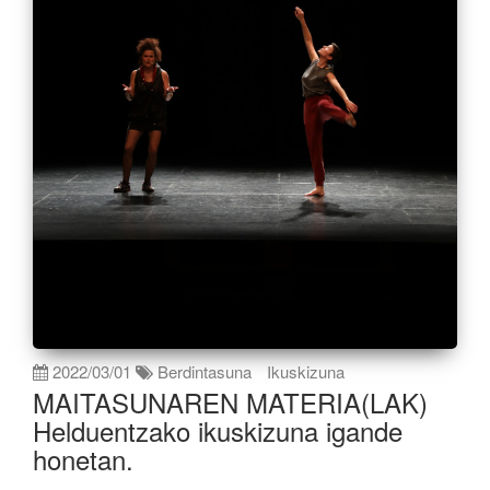
2022/03/01
Berdintasuna
Ikuskizuna
MAITASUNAREN MATERIA(LAK)
Helduentzako ikuskizuna igande
honetan.