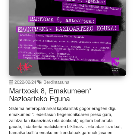
2022/02/24
Berdintasuna
Martxoak 8, Emakumeen*
Nazioarteko Eguna
Sistema heteropatriarkal kapitalistak gogor eragiten digu
emakumeoi*: edertasun hegemonikoaren preso gara,
zaintza-lan ikusezinak (eta doakoak) egitera behartuta
gaude, indarkeria matxistaren biktimak… eta abar luze bat,
hamaika baitira emakume izendatuak garenok jasaten