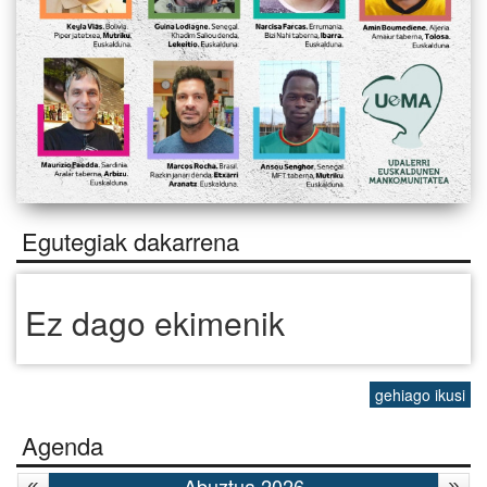
Egutegiak dakarrena
Ez dago ekimenik
gehiago ikusi
Agenda
Abuztua 2026