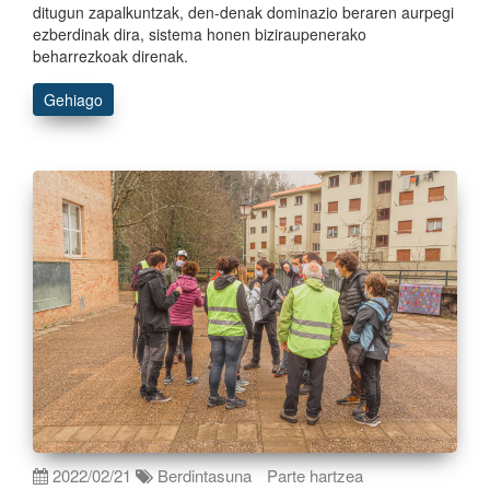
ditugun zapalkuntzak, den-denak dominazio beraren aurpegi
ezberdinak dira, sistema honen biziraupenerako
beharrezkoak direnak.
Gehiago
2022/02/21
Berdintasuna
Parte hartzea