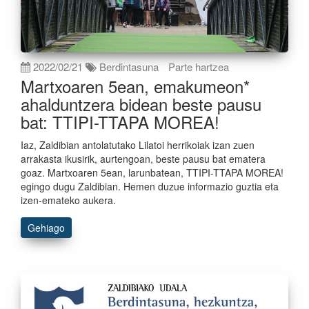
2022/02/21
Berdintasuna
Parte hartzea
Martxoaren 5ean, emakumeon*
ahalduntzera bidean beste pausu
bat: TTIPI-TTAPA MOREA!
Iaz, Zaldibian antolatutako Lilatoi herrikoiak izan zuen
arrakasta ikusirik, aurtengoan, beste pausu bat ematera
goaz. Martxoaren 5ean, larunbatean, TTIPI-TTAPA MOREA!
egingo dugu Zaldibian. Hemen duzue informazio guztia eta
izen-emateko aukera.
Gehiago